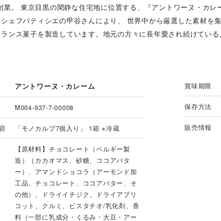
年創業。 東京目黒の閑静な住宅地に位置する、『アントワーヌ・カレ
るシェフパティシエの甲谷さんにより、 世界中から厳選した素材を
フランス菓子を製造しています。地元の方々に長年愛され続けている
アントワーヌ・カレーム
賞味期限
保存方法
M004-937-7-00008
販売情報
容
「モノカルプ7個入り」 1箱 ※冷蔵
【原材料】チョコレート（ベルギー製
造）（カカオマス、砂糖、ココアバタ
ー）、アマンドショコラ（アーモンド加
工品、チョコレート、ココアバター、そ
の他）、ドライイチジク、ドライアプリ
コット、クルミ、ピスタチオ/乳化剤、香
料（一部に乳成分・くるみ・大豆・アー