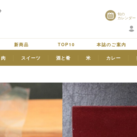
ト
旬の
カレンダー
新商品
TOP10
本誌のご案内
肉
スイーツ
酒と肴
米
カレー