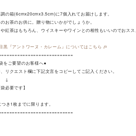
調の箱(6cmx20cmx3.5cm)に7個入れてお届けします。
日のお茶のお供に。贈り物にいかがでしょうか。
ーや紅茶はもちろん、ウイスキーやワインとの相性もいいのでおスス
・目黒『アントワーヌ・カレーム』についてはこちら
============================
袋をご要望のお客様へ●
時、リクエスト欄に下記文言をコピーしてご記入ください。
↓
げ袋必要です】
につき1枚までに限ります。
============================