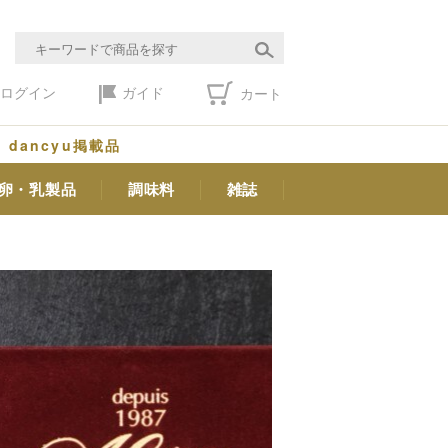
ログイン
ガイド
カート
dancyu掲載品
卵・乳製品
調味料
雑誌