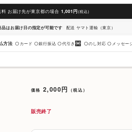
送料 お届け先が東京都の場合
1,001円
(税込)
商品はお届け日の指定が可能です
配送 ヤマト運輸（東京）
払方法
カード
銀行振込
代引き
のし対応
メッセー
〇
〇
〇
〇
〇
2,000円
価格
（税込）
販売終了