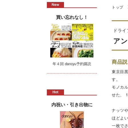
トップ
買い忘れなし！
ドライ
アン
商品説
年４回 dancyu予約購読
東京目
す。
モノカ
せた、 
内祝い・引き出物に
ナッツ
ほどよ
一枚で