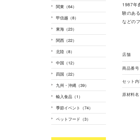
1987
関東（64）
験のあ
甲信越（8）
などの
東海（23）
関西（22）
北陸（8）
店舗
中国（12）
商品番号
四国（22）
セット内
九州・沖縄（39）
原材料名
輸入食品（1）
季節イベント（74）
ペットフード（3）