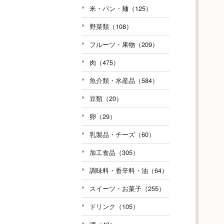
米・パン・麺（125）
野菜類（108）
フルーツ・果物（209）
肉（475）
魚介類・水産品（584）
豆類（20）
卵（29）
乳製品・チーズ（60）
加工食品（305）
調味料・香辛料・油（64）
スイーツ・お菓子（255）
ドリンク（105）