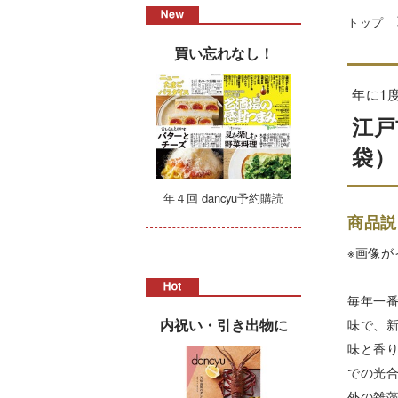
トップ
買い忘れなし！
年に1
江戸
袋）
年４回 dancyu予約購読
商品説
※画像
毎年一
内祝い・引き出物に
味で、
味と香
での光
外の雑