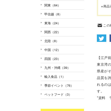
関東（64）
※商
甲信越（8）
東海（24）
この
関西（22）
北陸（8）
中国（12）
【江戸
四国（23）
東京湾の
九州・沖縄（39）
県産が
輸入食品（1）
品質を
れるの
季節イベント（76）
す。
ペットフード（3）
*資料 