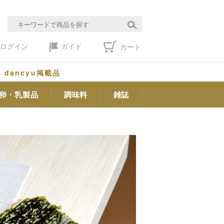
ログイン
ガイド
カート
dancyu掲載品
卵・乳製品
調味料
雑誌