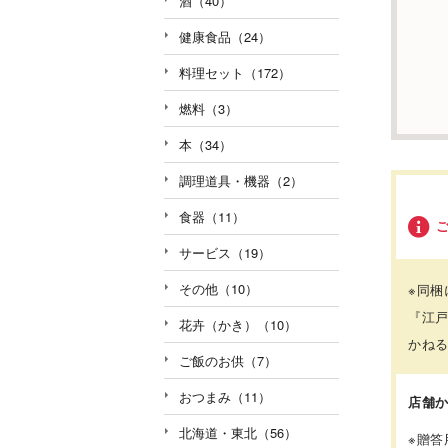
酒（40）
健康食品（24）
料理セット（172）
燃料（3）
本（34）
調理道具・機器（2）
食器（11）
サービス（19）
その他（10）
※同梱
『江
花卉（かき）（10）
かね
ご飯のお供（7）
おつまみ（11）
店舗
北海道・東北（56）
※贈答