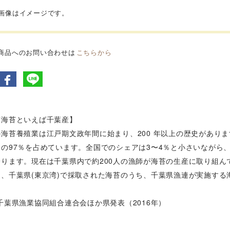
品画像はイメージです。
商品へのお問い合わせは
こちらから
前海苔といえば千葉産】
海苔養殖業は江戸期文政年間に始まり、200 年以上の歴史があり
その97％を占めています。全国でのシェアは3〜4％と小さいながら
誇ります。現在は千葉県内で約200人の漁師が海苔の生産に取り組ん
は、千葉県(東京湾)で採取された海苔のうち、千葉県漁連が実施する
千葉県漁業協同組合連合会ほか県発表（2016年）