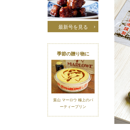
最新号を見る
季節の贈り物に
葉山 マーロウ 極上のパ
ーティープリン