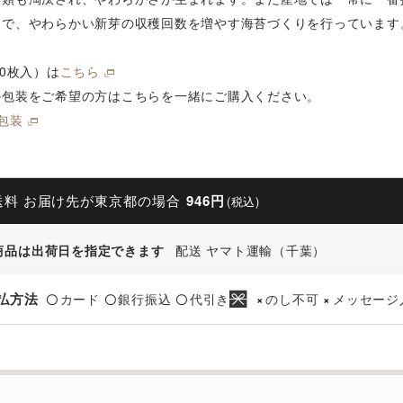
とで、やわらかい新芽の収穫回数を増やす海苔づくりを行っています
10枚入）は
こちら
の包装をご希望の方はこちらを一緒にご購入ください。
包装
送料 お届け先が東京都の場合
946円
(税込)
商品は出荷日を指定できます
配送 ヤマト運輸（千葉）
払方法
カード
銀行振込
代引き
のし不可
メッセージ
〇
〇
〇
×
×