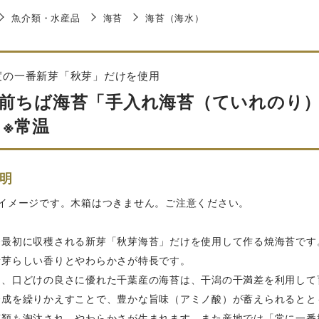
魚介類・水産品
海苔
海苔（海水）
度の一番新芽「秋芽」だけを使用
前ちば海苔「手入れ海苔（ていれのり）」
 ※常温
明
がイメージです。木箱はつきません。ご注意ください。
番最初に収穫される新芽「秋芽海苔」だけを使用して作る焼海苔です
新芽らしい香りとやわらかさが特長です。
り、口どけの良さに優れた千葉産の海苔は、干潟の干満差を利用して
合成を繰りかえすことで、豊かな旨味（アミノ酸）が蓄えられるとと
藻類も淘汰され、やわらかさが生まれます。また産地では「常に一番