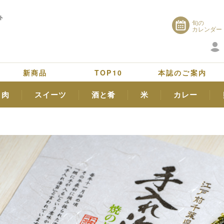
ト
旬の
カレンダー
新商品
TOP10
本誌のご案内
肉
スイーツ
酒と肴
米
カレー