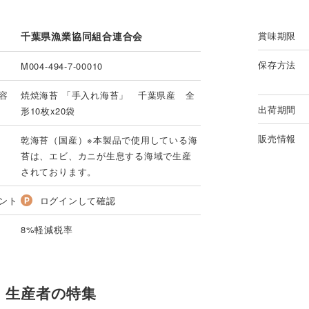
千葉県漁業協同組合連合会
賞味期限
保存方法
M004-494-7-00010
容
焼焼海苔 「手入れ海苔」 千葉県産 全
出荷期間
形10枚x20袋
販売情報
乾海苔（国産）※本製品で使用している海
苔は、エビ、カニが生息する海域で生産
されております。
ント
ログインして確認
8%軽減税率
・生産者の特集