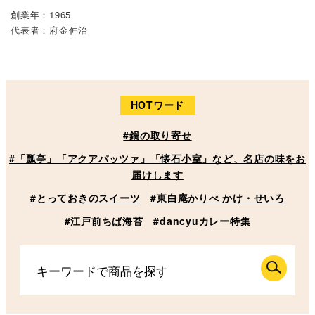
創業年：1965
代表者：府金伸治
HOTワード
#鍋の取り寄せ
#「瓢亭」「アクアパッツァ」「懐石小室」など、名店の味をお
届けします
#とっておきのスイーツ
#東白庵かりべ かけ・せいろ
#江戸前ちば海苔
#dancyuカレー特集