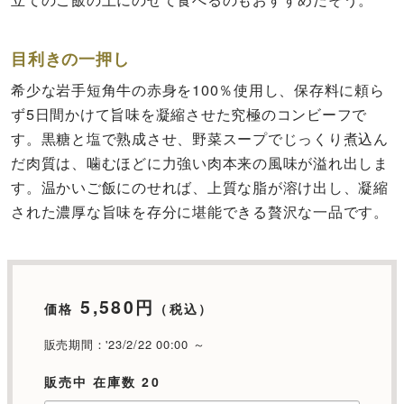
目利きの一押し
希少な岩手短角牛の赤身を100％使用し、保存料に頼ら
ず5日間かけて旨味を凝縮させた究極のコンビーフで
す。黒糖と塩で熟成させ、野菜スープでじっくり煮込ん
だ肉質は、噛むほどに力強い肉本来の風味が溢れ出しま
す。温かいご飯にのせれば、上質な脂が溶け出し、凝縮
された濃厚な旨味を存分に堪能できる贅沢な一品です。
5,580円
価格
（税込）
販売期間：'23/2/22 00:00 ～
販売中 在庫数 20