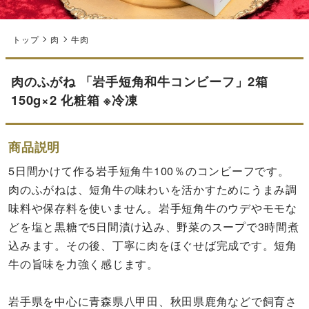
トップ
肉
牛肉
肉のふがね 「岩手短角和牛コンビーフ」2箱
150g×2 化粧箱 ※冷凍
商品説明
5日間かけて作る岩手短角牛100％のコンビーフです。
肉のふがねは、短角牛の味わいを活かすためにうまみ調
味料や保存料を使いません。岩手短角牛のウデやモモな
どを塩と黒糖で5日間漬け込み、野菜のスープで3時間煮
込みます。その後、丁寧に肉をほぐせば完成です。短角
牛の旨味を力強く感じます。
岩手県を中心に青森県八甲田、秋田県鹿角などで飼育さ