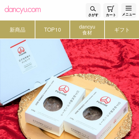
メニュー
さがす
カート
dancyu
新商品
TOP10
ギフト
食材