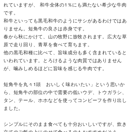
れていますが、 和牛全体の1％にも満たない希少な牛肉
です。
和牛といっても黒毛和牛のようにサシがあるわけではあ
りません。短角牛の良さは赤身です。
春から秋にかけて、山の牧野に放牧されます。広大な草
原で走り回り、青草を食べて育ちます。
他の黒毛和種に比べて、旨味成分も多く含まれていると
いわれています。とろけるような肉質ではありません
が、噛みしめるほどに旨味を感じる牛肉です。
短角牛を丸々1頭 おいしく味わいたい」という思いか
ら、短角牛の部位の中で需要の低いウデ、トウガラシ、
タン、テール、ホホなどを使ってコンビーフを作り出し
ました。
シンプルにそのまま食べても十分おいしいですが、炊き
立てのご飯の上にのせて食べるのもおすすめだそう。