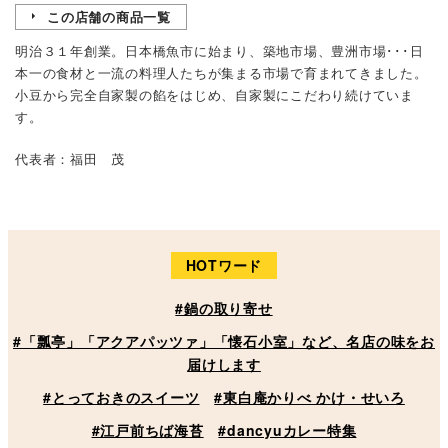
この店舗の商品一覧
明治３１年創業。日本橋魚市に始まり、築地市場、豊洲市場･･･日
本一の食材と一流の料理人たちが集まる市場で育まれてきました。
小豆から完全自家製の餡をはじめ、自家製にこだわり続けていま
す。
代表者：福田 茂
HOTワード
#鍋の取り寄せ
#「瓢亭」「アクアパッツァ」「懐石小室」など、名店の味をお
届けします
#とっておきのスイーツ
#東白庵かりべ かけ・せいろ
#江戸前ちば海苔
#dancyuカレー特集