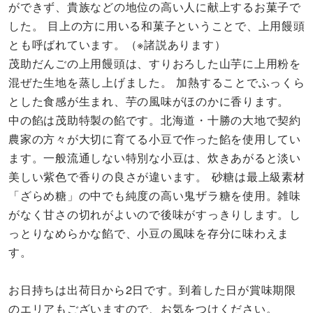
ができず、貴族などの地位の高い人に献上するお菓子で
した。 目上の方に用いる和菓子ということで、上用饅頭
とも呼ばれています。（※諸説あります）
茂助だんごの上用饅頭は、すりおろした山芋に上用粉を
混ぜた生地を蒸し上げました。 加熱することでふっくら
とした食感が生まれ、芋の風味がほのかに香ります。
中の餡は茂助特製の餡です。北海道・十勝の大地で契約
農家の方々が大切に育てる小豆で作った餡を使用してい
ます。一般流通しない特別な小豆は、炊きあがると淡い
美しい紫色で香りの良さが違います。 砂糖は最上級素材
「ざらめ糖」の中でも純度の高い鬼ザラ糖を使用。雑味
がなく甘さの切れがよいので後味がすっきりします。し
っとりなめらかな餡で、小豆の風味を存分に味わえま
す。
お日持ちは出荷日から2日です。到着した日が賞味期限
のエリアもございますので、お気をつけください。