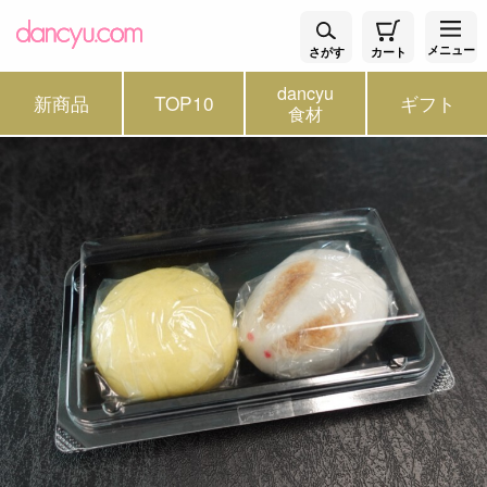
メニュー
さがす
カート
dancyu
新商品
TOP10
ギフト
食材