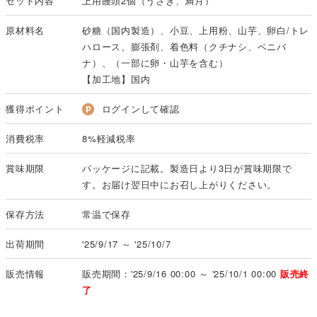
セット内容
上用饅頭2個（うさぎ、満月）
原材料名
砂糖（国内製造）、小豆、上用粉、山芋、卵白/トレ
ハロース、膨張剤、着色料（クチナシ、ベニバ
ナ）、（一部に卵・山芋を含む）
【加工地】国内
獲得ポイント
ログインして確認
消費税率
8%軽減税率
賞味期限
パッケージに記載。製造日より3日が賞味期限で
す。お届け翌日中にお召し上がりください。
保存方法
常温で保存
出荷期間
'25/9/17 ～ '25/10/7
販売情報
販売期間：'25/9/16 00:00 ～ '25/10/1 00:00
販売終
了