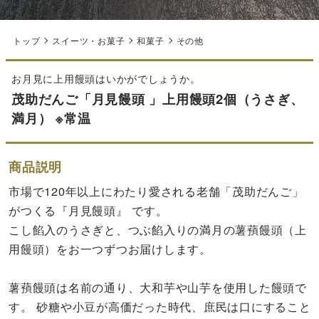
トップ
スイーツ・お菓子
和菓子
その他
お月見に上用饅頭はいかがでしょうか。
茂助だんご「月見饅頭 」上用饅頭2個（うさぎ、
満月） ※常温
商品説明
市場で120年以上にわたり愛される老舗「茂助だんご」
がつくる『月見饅頭』 です。
こし餡入のうさぎと、つぶ餡入りの満月の薯蕷饅頭（上
用饅頭）をお一つずつお届けします。
薯蕷饅頭は名前の通り、大和芋や山芋を使用した饅頭で
す。 砂糖や小豆が高価だった時代、庶民は口にすること