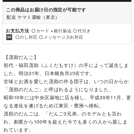
この商品はお届け日の指定が可能です
配送 ヤマト運輸（東京）
お支払方法
カード
銀行振込
代引き
〇
×
〇
のし対応
メッセージ入れ対応
〇
〇
【茂助だんご】
初代・福田茂助（ふくだもすけ）の手によって誕生しま
した。明治31年、日本橋魚市の頃です。
甘味とお酒を愛した茂助の作る団子は、いつの日からか
「茂助のだんご」と呼ばれるようになりました。
昭和10年には中央区築地に店を移し、平成30年11月、更
なる進化を遂げるため江東区・豊洲へ移転。
茂助のだんごは、「だんご3兄弟」のモデルとも言わ
れ、創業から100年を超えた今でも多くの人から親しま
れています。