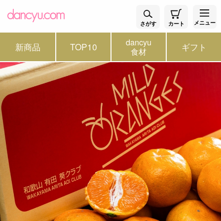
メニュー
さがす
カート
dancyu
新商品
TOP10
ギフト
食材