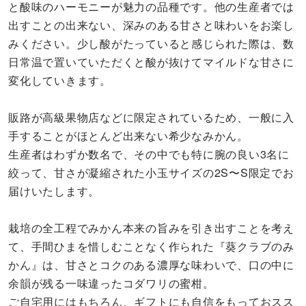
と酸味のハーモニーが魅力の品種です。他の生産者では
出すことの出来ない、深みのある甘さと味わいをお楽し
みください。少し酸がたっていると感じられた際は、数
日常温で置いていただくと酸が抜けてマイルドな甘さに
変化していきます。
販路が高級果物店などに限定されているため、一般に入
手することがほとんど出来ない希少なみかん。
生産者はわずか数名で、その中でも特に腕の良い3名に
絞って、甘さが凝縮された小玉サイズの2S〜S限定でお
届けいたします。
栽培の全工程でみかん本来の旨みを引き出すことを考え
て、手間ひまを惜しむことなく作られた『葵クラブのみ
かん』は、甘さとコクのある濃厚な味わいで、口の中に
余韻が残る一味違ったコダワリの蜜柑。
ご自宅用にはもちろん、ギフトにも自信をもっておスス