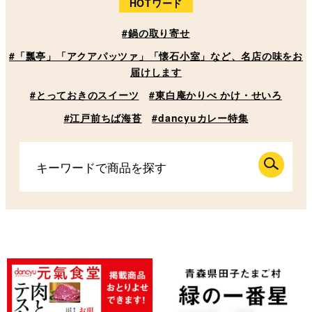
HOTワード
#鍋の取り寄せ
#「瓢亭」「アクアパッツァ」「懐石小室」など、名店の味をお
届けします
#とっておきのスイーツ
#東白庵かりべ かけ・せいろ
#江戸前ちば海苔
#dancyuカレー特集