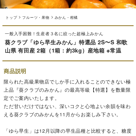
トップ
フルーツ・果物
みかん・柑橘
一般入手困難！生産者３名に絞った超極上みかん
葵クラブ「ゆら早生みかん」特選品 2S〜S 和歌
山県 有田産 2箱（1箱：約3kg）産地箱 ※常温
商品説明
限られた高級果物店でしか手に入れることのできない極
上品『葵クラブのみかん』の最高等級【特選】を数量限
定でご案内いたします。
ただ甘いだけではない、深いコクと心地よい余韻を味わ
える葵クラブのみかんを11月からお楽しみ下さい。
「ゆら早生」は12月以降の早生品種と比較すると、糖度