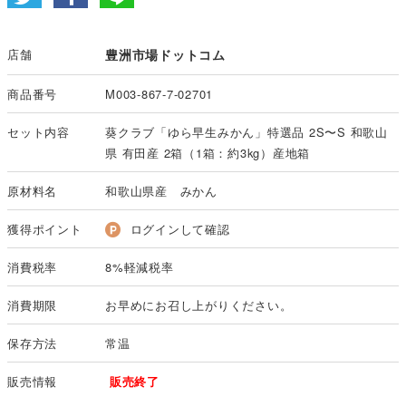
店舗
豊洲市場ドットコム
商品番号
M003-867-7-02701
セット内容
葵クラブ「ゆら早生みかん」特選品 2S〜S 和歌山
県 有田産 2箱（1箱：約3kg）産地箱
原材料名
和歌山県産 みかん
獲得ポイント
ログインして確認
消費税率
8%軽減税率
消費期限
お早めにお召し上がりください。
保存方法
常温
販売情報
販売終了