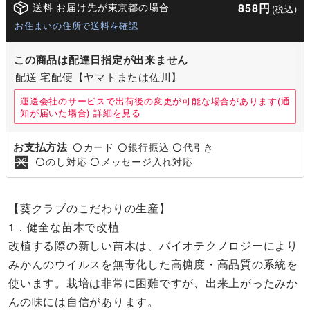
送料 お届け先が東京都の場合
858円
(税込)
お住まいの住所で送料を確認
この商品は配達日指定が出来ません
配送 宅配便【ヤマトまたは佐川】
運送会社のサービスで出荷後の変更が可能な場合があります(通
知が届いた場合)
詳細を見る
お支払方法
カード
銀行振込
代引き
〇
〇
〇
のし対応
メッセージ入れ対応
〇
〇
【葵クラブのこだわりの生産】
1．健全な苗木で改植
改植する際の新しい苗木は、バイオテクノロジーにより
みかんのウイルスを無毒化した高糖度・高品質の系統を
使います。栽培は非常に困難ですが、出来上がったみか
んの味には自信があります。