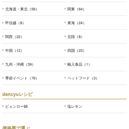
北海道・東北（56）
関東（64）
甲信越（8）
東海（24）
関西（22）
北陸（8）
中国（12）
四国（23）
九州・沖縄（39）
輸入食品（1）
季節イベント（76）
ペットフード（3）
dancyuレシピ
ピェンロー鍋
塩レモン
価格帯で選ぶ