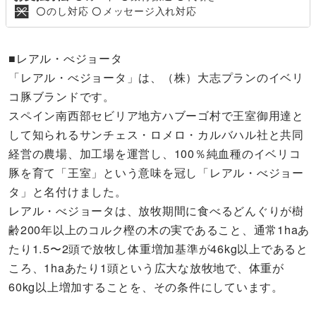
のし対応
メッセージ入れ対応
〇
〇
■レアル・べジョータ
「レアル・べジョータ」は、（株）大志プランのイベリ
コ豚ブランドです。
スペイン南西部セビリア地方ハブーゴ村で王室御用達と
して知られるサンチェス・ロメロ・カルバハル社と共同
経営の農場、加工場を運営し、100％純血種のイベリコ
豚を育て「王室」という意味を冠し「レアル・べジョー
タ」と名付けました。
レアル・べジョータは、放牧期間に食べるどんぐりが樹
齢200年以上のコルク樫の木の実であること、通常1haあ
たり1.5〜2頭で放牧し体重増加基準が46kg以上であると
ころ、1haあたり1頭という広大な放牧地で、体重が
60kg以上増加することを、その条件にしています。