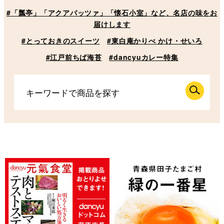
#「瓢亭」「アクアパッツァ」「懐石小室」など、名店の味をお
届けします
#とっておきのスイーツ
#東白庵かりべ かけ・せいろ
#江戸前ちば海苔
#dancyuカレー特集