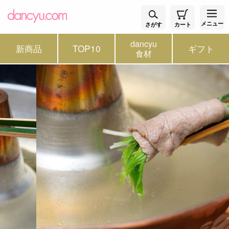
メニュー
さがす
カート
dancyu
新商品
TOP10
ギフト
食材