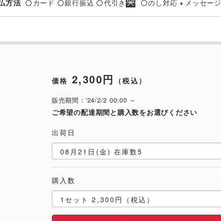
払方法
カード
銀行振込
代引き
のし対応
メッセー
〇
〇
〇
〇
×
2,300円
価格
（税込）
販売期間：'24/2/2 00:00 ～
ご希望の配達期間と購入数をお選びください
出荷日
購入数