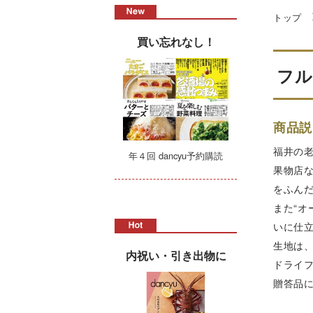
トップ
買い忘れなし！
フル
商品説
福井の
年４回 dancyu予約購読
果物店
をふん
また“オ
いに仕
生地は
内祝い・引き出物に
ドライ
贈答品