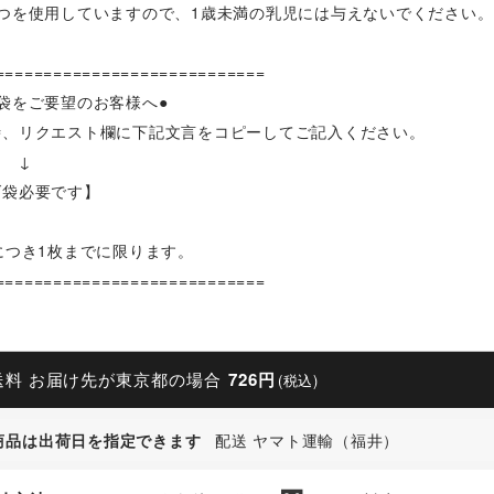
みつを使用していますので、1歳未満の乳児には与えないでください。
============================
袋をご要望のお客様へ●
時、リクエスト欄に下記文言をコピーしてご記入ください。
↓
げ袋必要です】
につき1枚までに限ります。
============================
送料 お届け先が東京都の場合
726円
(税込)
商品は出荷日を指定できます
配送 ヤマト運輸（福井）