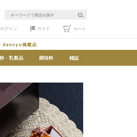
ログイン
ガイド
カート
dancyu掲載品
卵・乳製品
調味料
雑誌