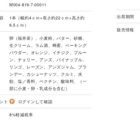
M004-819-7-00011
出荷期間
容
1本（幅約4ｃｍ×長さ約22ｃｍ×高さ約
6.5ｃｍ）
販売情報
卵（福井産）、小麦粉、バター、砂糖、
生クリーム、ラム酒、蜂蜜、ベーキング
パウダー、オレンジ、イチジク、プルー
ン、チェリー、アンズ、パイナップル、
リンゴ、レーズン、アンズジャム、ブラ
ンデー、カシューナッツ、クルミ、水
飴、塩／香料、ペクチン、酸味料、（一
部に小麦・卵・乳成分を含む）
ント
ログインして確認
8%軽減税率