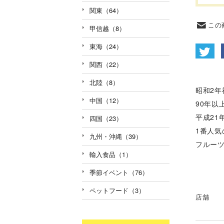
関東（64）
この
甲信越（8）
東海（24）
関西（22）
北陸（8）
昭和2
中国（12）
90年
平成21
四国（23）
1番人
九州・沖縄（39）
フルー
輸入食品（1）
季節イベント（76）
ペットフード（3）
店舗