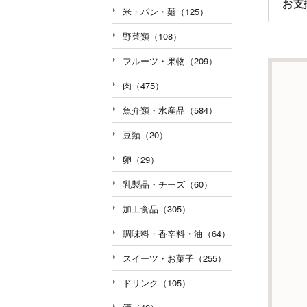
お支
米・パン・麺（125）
野菜類（108）
フルーツ・果物（209）
肉（475）
魚介類・水産品（584）
豆類（20）
卵（29）
乳製品・チーズ（60）
加工食品（305）
調味料・香辛料・油（64）
スイーツ・お菓子（255）
ドリンク（105）