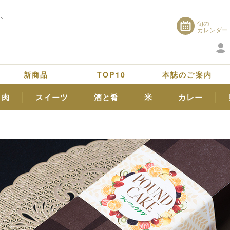
ト
旬の
カレンダー
新商品
TOP10
本誌のご案内
肉
スイーツ
酒と肴
米
カレー