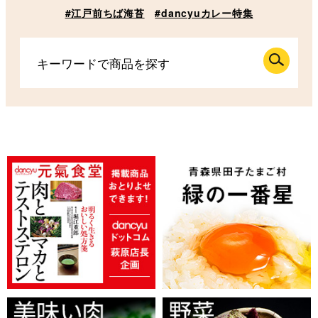
#江戸前ちば海苔
#dancyuカレー特集