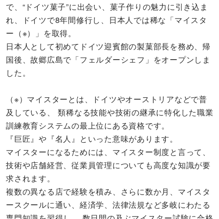
で、“ドイツ菓子”に出会い、菓子作りの魅力に引き込ま
れ、ドイツで8年間修行し、日本人では稀な「マイスタ
ー（※）」を取得。
日本人として初めてドイツ迎賓館の製菓部長を務め、帰
国後、故郷広島で「フェルダーシェフ」をオープンしま
した。
（※）マイスターとは、ドイツやオーストリアなどで普
及している、 類稀なる技能や技術の継承に特化した職業
訓練教育システムの最上位にある資格です。
『巨匠』や『名人』といった意味があります。
マイスターになるためには、マイスター制度と言って、
技術や店舗経営、従業員管理についても高度な知識が要
求されます。
複数の異なる店で経験を積み、さらに数か月、マイスタ
ースクールに通い、経済学、法律法規など多岐にわたる
専門知識を習得し、 数日間の及ぶマイスター試験に合格