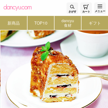
メニュー
さがす
カート
dancyu
新商品
TOP10
ギフト
食材