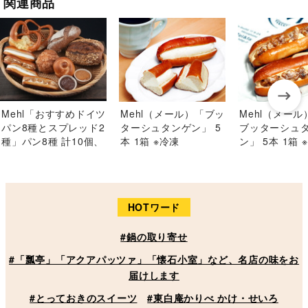
関連商品
Mehl「おすすめドイツ
Mehl（メール）「ブッ
Mehl（メー
パン8種とスプレッド2
ターシュタンゲン」 5
ブッターシュ
種」パン8種 計10個、
本 1箱 ※冷凍
ン」 5本 1箱 
スプレッド各1個 ※冷
凍
HOTワード
#鍋の取り寄せ
#「瓢亭」「アクアパッツァ」「懐石小室」など、名店の味をお
届けします
#とっておきのスイーツ
#東白庵かりべ かけ・せいろ