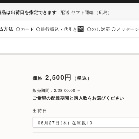
商品は出荷日を指定できます
配送 ヤマト運輸（広島）
払方法
カード
銀行振込
代引き
のし対応
メッセー
〇
〇
×
〇
〇
2,500円
価格
（税込）
販売期間：2/28 00:00 ～
ご希望の配達期間と購入数をお選びください
出荷日