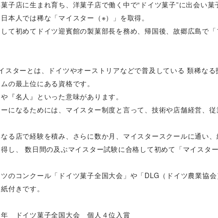
洋菓子店に生まれ育ち、洋菓子店で働く中で“ドイツ菓子”に出会い菓
し日本人では稀な「マイスター（※）」を取得。
として初めてドイツ迎賓館の製菓部長を務め、帰国後、故郷広島で「
マイスターとは、ドイツやオーストリアなどで普及している 類稀な
テムの最上位にある資格です。
』や『名人』といった意味があります。
ターになるためには、マイスター制度と言って、技術や店舗経営、従
。
異なる店で経験を積み、さらに数か月、マイスタースクールに通い、
習得し、 数日間の及ぶマイスター試験に合格して初めて「マイスタ
イツのコンクール「ドイツ菓子全国大会」や「DLG（ドイツ農業協
り紙付きです。
９年 ドイツ菓子全国大会 個人４位入賞