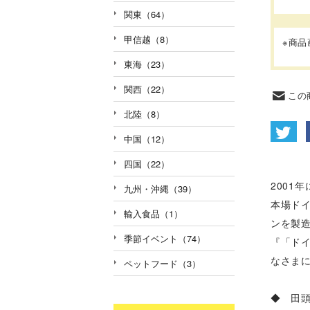
関東（64）
甲信越（8）
※商
東海（23）
関西（22）
この
北陸（8）
中国（12）
四国（22）
2001
九州・沖縄（39）
本場ド
輸入食品（1）
ンを製
季節イベント（74）
『「ド
なさま
ペットフード（3）
◆ 田頭