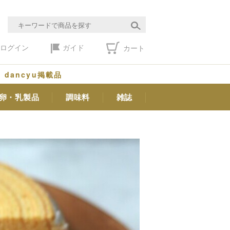
ログイン
ガイド
カート
dancyu掲載品
卵・乳製品
調味料
雑誌