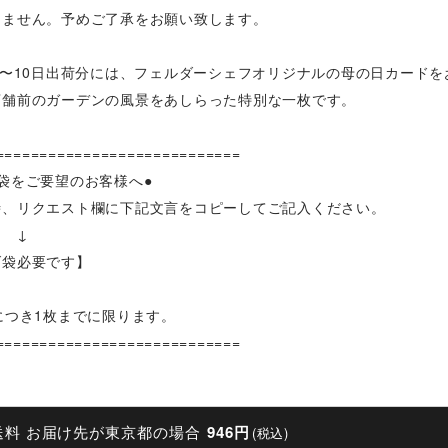
りません。予めご了承をお願い致します。
日〜10日出荷分には、フェルダーシェフオリジナルの母の日カード
店舗前のガーデンの風景をあしらった特別な一枚です。
============================
袋をご要望のお客様へ●
時、リクエスト欄に下記文言をコピーしてご記入ください。
↓
げ袋必要です】
につき1枚までに限ります。
============================
送料 お届け先が東京都の場合
946円
(税込)