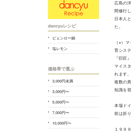
広島の
間修行
日本人
dancyuレシピ
た。
ピェンロー鍋
（※）
塩レモン
育シス
『巨匠
マイス
価格帯で選ぶ
れます
3,000円未満
複数の
知識を
3,000円〜
5,000円〜
本場ド
7,000円〜
前は折
10,000円〜
１９９