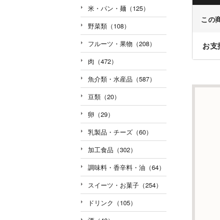
米・パン・麺（125）
この
野菜類（108）
フルーツ・果物（208）
お支
肉（472）
魚介類・水産品（587）
豆類（20）
卵（29）
乳製品・チーズ（60）
加工食品（302）
調味料・香辛料・油（64）
スイーツ・お菓子（254）
ドリンク（105）