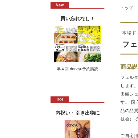
トップ
買い忘れなし！
本場ド
フェ
商品説
年４回 dancyu予約購読
フェル
します
田頭シ
す。 
品の品
内祝い・引き出物に
技会）で
ご自宅