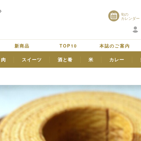
ト
旬の
カレンダー
新商品
TOP10
本誌のご案内
肉
スイーツ
酒と肴
米
カレー