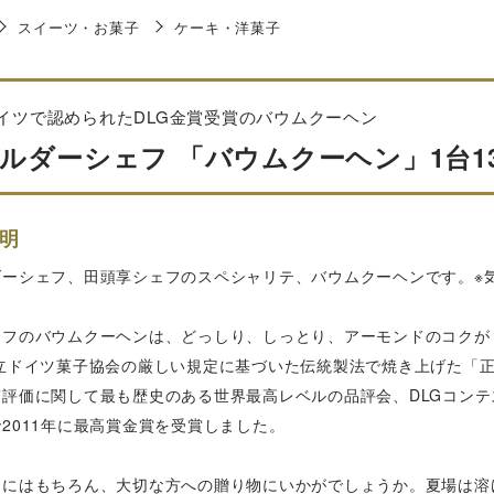
スイーツ・お菓子
ケーキ・洋菓子
イツで認められたDLG金賞受賞のバウムクーヘン
ルダーシェフ 「バウムクーヘン」1台13
明
ダーシェフ、田頭享シェフのスペシャリテ、バウムクーヘンです。※
。
ェフのバウムクーヘンは、どっしり、しっとり、アーモンドのコクが
国立ドイツ菓子協会の厳しい規定に基づいた伝統製法で焼き上げた「正
質評価に関して最も歴史のある世界最高レベルの品評会、DLGコン
2011年に最高賞金賞を受賞しました。
用にはもちろん、大切な方への贈り物にいかがでしょうか。夏場は溶