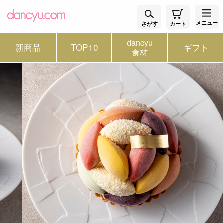
メニュー
さがす
カート
dancyu
新商品
TOP10
ギフト
食材