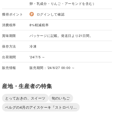
卵・乳成分・りんご・アーモンドを含む）
獲得ポイント
ログインして確認
消費税率
8%軽減税率
賞味期限
パッケージに記載。発送日より21日間。
保存方法
冷凍
出荷期間
'24/7/5 ～
販売情報
販売期間：'24/6/27 00:00 ～
産地・生産者の特集
とっておきの、スイーツ
旬のいちご
ベルグの4月のアイスケーキ『ストロベリ...