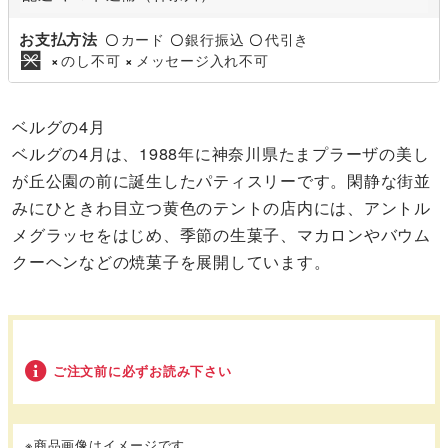
お支払方法
カード
銀行振込
代引き
〇
〇
〇
のし不可
メッセージ入れ不可
×
×
ベルグの4月
ベルグの4月は、1988年に神奈川県たまプラーザの美し
が丘公園の前に誕生したパティスリーです。閑静な街並
みにひときわ目立つ黄色のテントの店内には、アントル
メグラッセをはじめ、季節の生菓子、マカロンやバウム
クーヘンなどの焼菓子を展開しています。
ご注文前に必ずお読み下さい
※商品画像はイメージです。