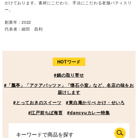
がけております。素材にこだわり、手法にこだわる老舗パティスリ
ー。
創業年：2022
代表者：細田 昌利
HOTワード
#鍋の取り寄せ
#「瓢亭」「アクアパッツァ」「懐石小室」など、名店の味をお
届けします
#とっておきのスイーツ
#東白庵かりべ かけ・せいろ
#江戸前ちば海苔
#dancyuカレー特集