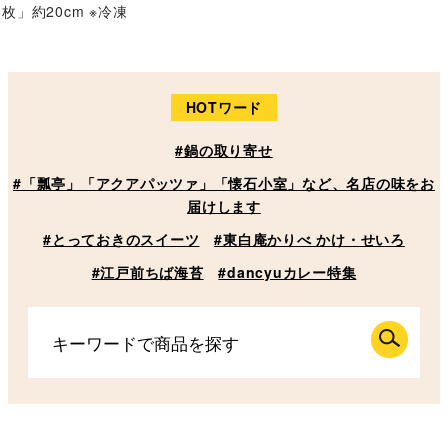
枚」約20cm ※冷凍
HOTワード
#鍋の取り寄せ
#「瓢亭」「アクアパッツァ」「懐石小室」など、名店の味をお
届けします
#とっておきのスイーツ
#東白庵かりべ かけ・せいろ
#江戸前ちば海苔
#dancyuカレー特集