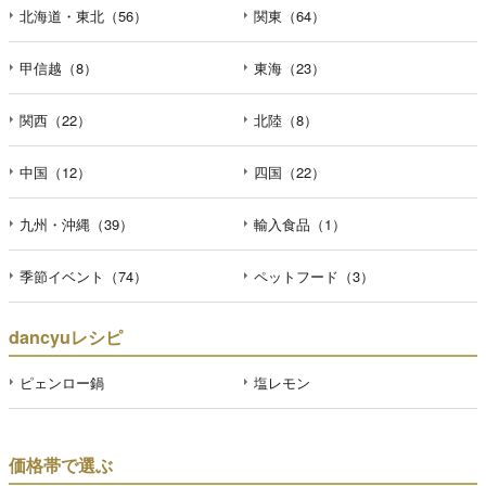
北海道・東北（56）
関東（64）
甲信越（8）
東海（23）
関西（22）
北陸（8）
中国（12）
四国（22）
九州・沖縄（39）
輸入食品（1）
季節イベント（74）
ペットフード（3）
dancyuレシピ
ピェンロー鍋
塩レモン
価格帯で選ぶ