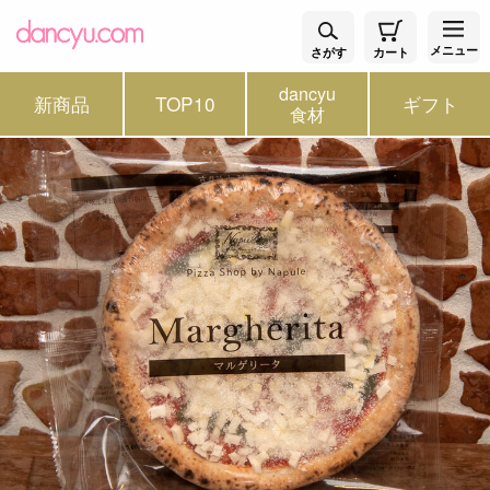
メニュー
さがす
カート
dancyu
新商品
TOP10
ギフト
食材