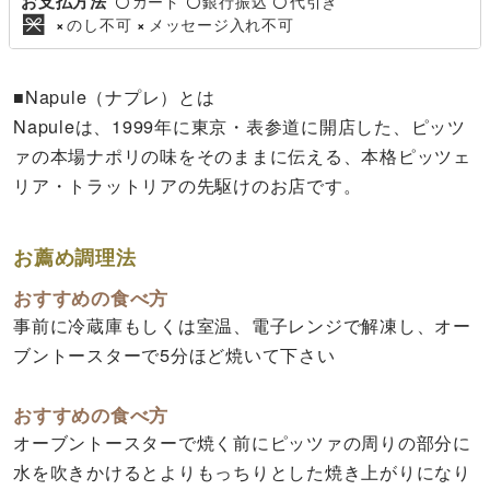
お支払方法
カード
銀行振込
代引き
〇
〇
〇
のし不可
メッセージ入れ不可
×
×
■Napule（ナプレ）とは
Napuleは、1999年に東京・表参道に開店した、ピッツ
ァの本場ナポリの味をそのままに伝える、本格ピッツェ
リア・トラットリアの先駆けのお店です。
お薦め調理法
おすすめの食べ方
事前に冷蔵庫もしくは室温、電子レンジで解凍し、オー
ブントースターで5分ほど焼いて下さい
おすすめの食べ方
オーブントースターで焼く前にピッツァの周りの部分に
水を吹きかけるとよりもっちりとした焼き上がりになり