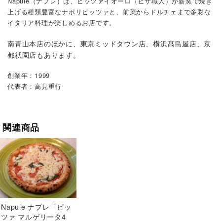
Napule（ナプレ）は、ピッツァイオーロ（ピザ職人）が薪窯で焼き
上げる種類豊富なナポリピッツァと、前菜からドルチェまで多彩な
イタリア料理が楽しめるお店です。
南青山本店のほかに、東京ミッドタウン店、横浜髙島屋店、京
都祇園店もあります。
創業年：1999
代表者：高見重行
関連商品
Napule ナプレ「ピッ
ツァ マルゲリータ4