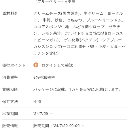
（ブルーベリー）※冷凍
原材料名
クリームチーズ(国内製造)、生クリーム、ヨーグル
ト、 牛乳、砂糖、はちみつ、ブルーベリージャム、
ココアスポンジ生地、ぶどう糖シロップ、ゼラチ
ン、レモン果汁、ホワイトチョコ/安定剤(ローカス
トビーンガム)、 ゲル化剤(ペクチン)、シアブルー、
カシスシロップ(一部に乳成分・卵・小麦・大豆・ゼ
ラチンを含む)
獲得ポイント
ログインして確認
消費税率
8%軽減税率
賞味期限
パッケージに記載。1カ月を目安にお届けします。
保存方法
冷凍
出荷期間
'24/7/29 ～
販売情報
販売期間：'24/7/22 00:00 ～