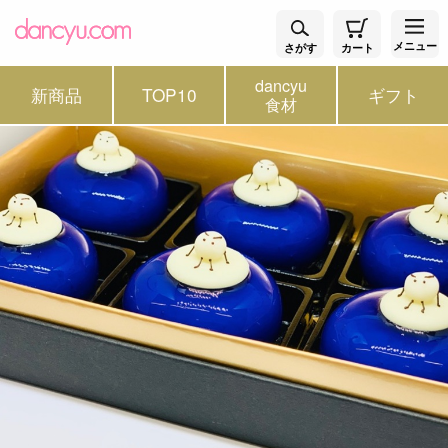
メニュー
さがす
カート
dancyu
新商品
TOP10
ギフト
食材