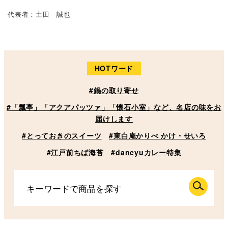
代表者：土田 誠也
HOTワード
#鍋の取り寄せ
#「瓢亭」「アクアパッツァ」「懐石小室」など、名店の味をお
届けします
#とっておきのスイーツ
#東白庵かりべ かけ・せいろ
#江戸前ちば海苔
#dancyuカレー特集