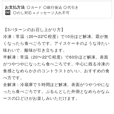
お支払方法
カード
銀行振込
代引き
〇
〇
〇
のし対応
メッセージ入れ不可
〇
×
【3パターンのお召し上がり方】
冷凍：常温（20〜22℃程度）で10分ほど解凍。霜が無
くなったら食べごろです。アイスケーキのような冷たい
味わいで、酸味が引き立ちます。
半解凍：常温（20〜22℃程度）で60分ほど解凍。表面
がつやつやになったら食べごろです。中心に残る冷凍の
食感となめらかさのコントラストがいい、おすすめの食
べ方です。
全解凍：冷蔵庫で５時間ほど解凍。表面がつやつやにな
ったら食べごろです。ぷるんとした外側となめらかなム
ースの口どけがお楽しみいただけます。