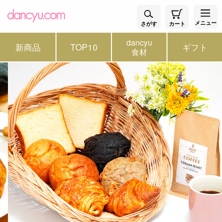
メニュー
さがす
カート
dancyu
新商品
TOP10
ギフト
食材