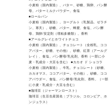
小麦粉（国内製造）、バター、砂糖、鶏卵、パン酵
母、バターミルクパウダー、食塩
■ロールパン
小麦粉（国内製造）、ヨーグルト（乳製品、ゼラチ
ン、寒天）、砂糖、バター、蜂蜜、食塩、パン酵
母、鶏卵/安定剤（増粘多糖類）、香料
■アールグレイとホワイトチョコ
小麦粉（国内製造）、チョコレート（全粉乳、ココ
アバター、砂糖、その他）、砂糖、紅茶（アールグ
レイ）、食塩、パン酵母/乳化剤、香料（一部に小
麦・乳成分・大豆を含む） ■カカオ ド ショコラ
小麦粉（国内製造）、牛乳、チョコレート（砂糖、
カカオマス、ココアバター、その他）、砂糖、ココ
アパウダー、食塩、パン酵母/乳化剤、香料、（一部
に小麦・乳成分・大豆を含む）
■珈琲豆（ジャーマンロースト）
珈琲豆（生豆生産国名：ブラジル、コロンビア、ホ
ンジュラス）