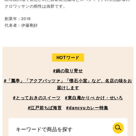
クロワッサンの相性は抜群です。
創業年：2018
代表者：伊藤剛好
HOTワード
#鍋の取り寄せ
#「瓢亭」「アクアパッツァ」「懐石小室」など、名店の味をお
届けします
#とっておきのスイーツ
#東白庵かりべ かけ・せいろ
#江戸前ちば海苔
#dancyuカレー特集