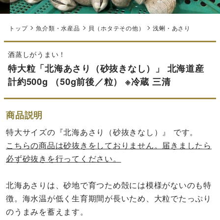
トップ
魚介類・水産品
貝（ホタテその他）
浅蜊・あさり
酒蒸しがうまい！
特大粒「北海あさり（砂抜きなし）」 北海道産
計約500g （50g前後／粒） ※冷蔵 三清
商品説明
特大サイズの『北海あさり（砂抜きなし）』 です。
こちらの商品は砂抜きをしておりません。届きましたら
必ず砂抜きを行ってください。
北海あさりは、砂地で育つため殻には模様がないのも特
徴。海水温が低く生育期間が長いため、大粒でたっぷり
のうまみを蓄えます。