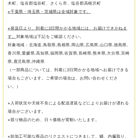
木町、塩谷郡塩谷町、さくら市、塩谷郡高根沢町
※千葉県・埼玉県・茨城県は全域対象です。
※発送日より、到着に2日間かかる地域には、お届けできかねま
す。
対象地域は下記をご確認ください。
対象地域：北海道,鳥取県,島根県,岡山県,広島県,山口県,徳島県,
香川県,愛媛県,高知県,福岡県,佐賀県,長崎県,熊本県,大分県,宮崎
県,鹿児島県,沖縄県
（一部商品については、到着に2日間かかる地域へお届けできる
場合もございます。ご希望の場合は、お問い合わせくださ
い。）
※入荷状況や天候不良による配送遅延などによりお届けが遅れる
場合がございます。
※競り物品のため、日々価格が変動いたします。
※卸加工可能な商品のリクエストにつきまして、鱗、内臓取り、