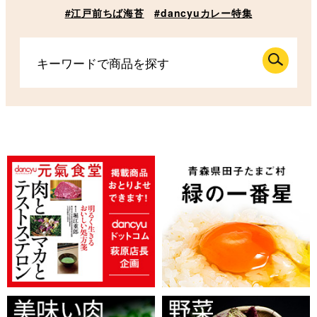
#江戸前ちば海苔
#dancyuカレー特集