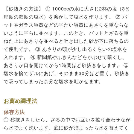
【砂抜きの方法】 ① 1000ccの水に大さじ2杯の塩（3％
程度の濃度の塩水）を溶かして塩水を作ります。 ② バ
ットやガラス容器などの平たい容器にあさりを重ならな
いように平らに並べます。このとき、バットとざるを重
ねた上にあさりを並べると吐き出した砂が下に落ちるの
で便利です。 ③ あさりの頭が少し出るくらいの塩水を
入れます。 ④ 新聞紙やふきんなどをかぶせて暗くし、
あさりが口を開けてから1時間ほど砂抜きをします。 ⑤
塩水を捨てザルにあげ、そのまま30分ほど置く。砂抜き
で吸ってしまった余分な塩水を吐かせます。
お薦め調理法
保存方法
① 砂抜きをしたら、ざるの中でお互いを擦り合わせなが
ら水でよく洗います。底に砂が溜まったら水を替えてく