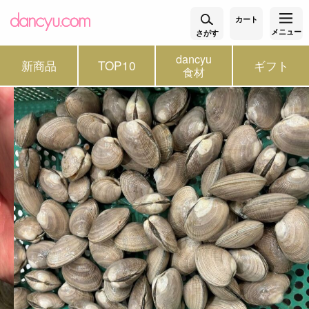
カート
メニュー
さがす
dancyu
新商品
TOP10
ギフト
食材