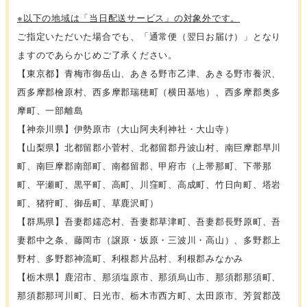
※以下の地域は「当日配送サービス」の対象外です。
ご指定いただいた場合でも、「通常便（翌日お届け）」となり
ますのであらかじめご了承ください。
【東京都】青梅市御岳山、あきる野市乙津、あきる野市養沢、
西多摩郡檜原村、西多摩郡瑞穂町（横田基地）、西多摩郡奥多
摩町、一部離島
【神奈川県】伊勢原市（大山阿夫利神社・大山寺）
【山梨県】北都留郡小菅村、北都留郡丹波山村、南巨摩郡早川
町、南巨摩郡南部町、南都留郡、甲府市（上帯那町、下帯那
町、平瀬町、黒平町、高町、川窪町、高成町、竹日向町、塔岩
町、猪狩町、御岳町、草鹿沢町）
【群馬県】吾妻郡嬬恋村、吾妻郡草津町、吾妻郡長野原町、吾
妻郡中之条、藤岡市（譲原・坂原・三波川・高山）、多野郡上
野村、多野郡神流町、利根郡片品村、利根郡みなかみ
【栃木県】鹿沼市、那須塩原市、那須烏山市、那須郡那須町、
那須郡那珂川町、日光市、栃木市西方町、太田原市、芳賀郡茂