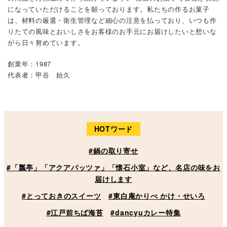
になっていただけることを願っております。私たちの作るお菓子
は、材料の厳選・衛生管理など細心の注意を払っており、いつも作
りたての風味とおいしさをお客様のお手元にお届けしたいと想いな
がら日々努めています。
創業年：1987
代表者：甲谷 始久
HOTワード
#鍋の取り寄せ
#「瓢亭」「アクアパッツァ」「懐石小室」など、名店の味をお
届けします
#とっておきのスイーツ
#東白庵かりべ かけ・せいろ
#江戸前ちば海苔
#dancyuカレー特集