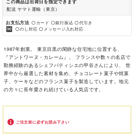
この商品は出荷日を指定できます
配送 ヤマト運輸（東京）
お支払方法
カード
銀行振込
代引き
〇
〇
〇
のし対応
メッセージ入れ対応
〇
〇
1987年創業。 東京目黒の閑静な住宅地に位置する、
『アントワーヌ・カレーム』。 フランスや数々の名店で
勤務経験のあるシェフパティシエの甲谷さんにより、 世
界中から厳選した素材を集め、チョコレート菓子や焼菓
子、ケーキなどのフランス菓子を製造しています。地元
の方々に長年愛され続けている人気店です。
ご注文前に必ずお読み下さい