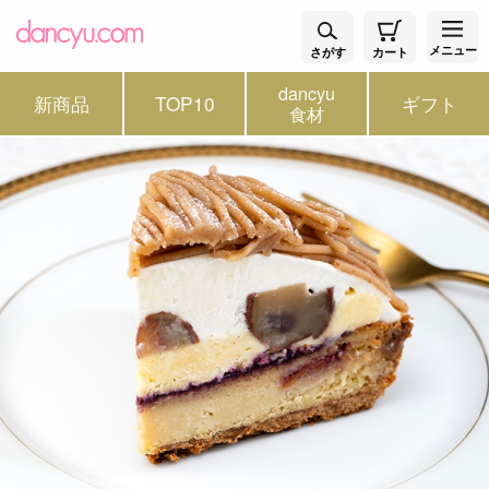
メニュー
さがす
カート
dancyu
新商品
TOP10
ギフト
食材