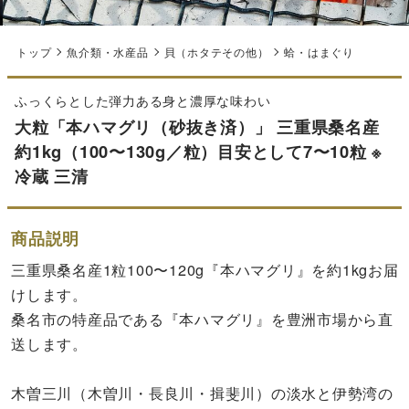
トップ
魚介類・水産品
貝（ホタテその他）
蛤・はまぐり
ふっくらとした弾力ある身と濃厚な味わい
大粒「本ハマグリ（砂抜き済）」 三重県桑名産
約1kg（100〜130g／粒）目安として7〜10粒 ※
冷蔵 三清
商品説明
三重県桑名産1粒100〜120g『本ハマグリ』を約1kgお届
けします。
桑名市の特産品である『本ハマグリ』を豊洲市場から直
送します。
木曽三川（木曽川・長良川・揖斐川）の淡水と伊勢湾の