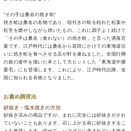
”その手は桑名の焼き蛤”
焼き蛤は桑名の名物であり、殻付きの蛤を枯れた松葉や
松笠を燃やしながら焼いたもの。これに調子よく続けて
「その手は桑名（食わない）の焼き蛤」と言った洒落言
葉です。江戸時代には桑名から富田にかけての東海道沿
いに焼き蛤を食べさせる店が軒を連ねました。全国行脚
の旅の道中を描いた本として大ヒットした『東海道中膝
栗毛』にも登場します。これにより、江戸時代以降、全
国に知られる名物となりました。
お薦め調理法
砂抜き・塩水抜きの方法
砂抜き済みの商品ですが、まれに完全には砂抜きがされ
ていないこともあります。召し上がる前に砂抜きするこ
とを推奨します。併せて、ハマグリに含まれている海水