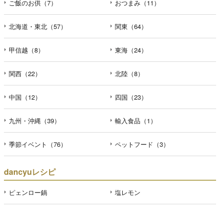
ご飯のお供（7）
おつまみ（11）
北海道・東北（57）
関東（64）
甲信越（8）
東海（24）
関西（22）
北陸（8）
中国（12）
四国（23）
九州・沖縄（39）
輸入食品（1）
季節イベント（76）
ペットフード（3）
dancyuレシピ
ピェンロー鍋
塩レモン