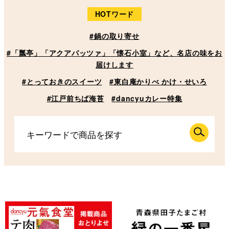
HOTワード
#鍋の取り寄せ
#「瓢亭」「アクアパッツァ」「懐石小室」など、名店の味をお
届けします
#とっておきのスイーツ
#東白庵かりべ かけ・せいろ
#江戸前ちば海苔
#dancyuカレー特集