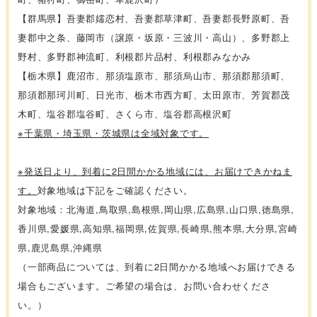
【群馬県】吾妻郡嬬恋村、吾妻郡草津町、吾妻郡長野原町、吾
妻郡中之条、藤岡市（譲原・坂原・三波川・高山）、多野郡上
野村、多野郡神流町、利根郡片品村、利根郡みなかみ
【栃木県】鹿沼市、那須塩原市、那須烏山市、那須郡那須町、
那須郡那珂川町、日光市、栃木市西方町、太田原市、芳賀郡茂
木町、塩谷郡塩谷町、さくら市、塩谷郡高根沢町
※千葉県・埼玉県・茨城県は全域対象です。
※発送日より、到着に2日間かかる地域には、お届けできかねま
す。
対象地域は下記をご確認ください。
対象地域：北海道,鳥取県,島根県,岡山県,広島県,山口県,徳島県,
香川県,愛媛県,高知県,福岡県,佐賀県,長崎県,熊本県,大分県,宮崎
県,鹿児島県,沖縄県
（一部商品については、到着に2日間かかる地域へお届けできる
場合もございます。ご希望の場合は、お問い合わせくださ
い。）