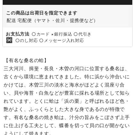
この商品は出荷日を指定できます
配送 宅配便（ヤマト・佐川・提携便など）
お支払方法
カード
銀行振込
代引き
〇
×
〇
のし対応
メッセージ入れ対応
〇
〇
【有名な桑名の蛤】
三大河川、揖斐・長良・木曽の河口に位置する桑名は、
古くから環境に恵まれてきました。特に浜から沖合いに
かけては、木曽三川の淡水と海水がほどよく混座り合
い、貝や海苔・白魚などが豊富に採れる場所として知ら
れています。とくに蛤は「浜の栗」と呼ばれるほど色・
艶がよく、ふっくらとした大きな身であるのが特徴で
す。有名な桑名の焼き蛤は、汁分の旨みをこぼさず上手
に仕上げる工夫として、蝶番を切って貝の口が開かない
ようにして焼きます。