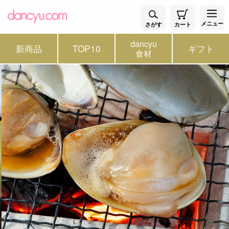
メニュー
さがす
カート
dancyu
新商品
TOP10
ギフト
食材