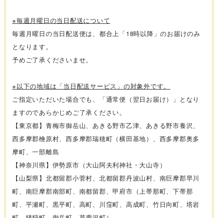
※毎週月曜日の当日配送について
毎週月曜日の当日配送便は、都合上「18時以降」のお届けのみ
となります。
予めご了承くださいませ。
※以下の地域は「当日配送サービス」の対象外です。
ご指定いただいた場合でも、「通常便（翌日お届け）」となり
ますのであらかじめご了承ください。
【東京都】青梅市御岳山、あきる野市乙津、あきる野市養沢、
西多摩郡檜原村、西多摩郡瑞穂町（横田基地）、西多摩郡奥多
摩町、一部離島
【神奈川県】伊勢原市（大山阿夫利神社・大山寺）
【山梨県】北都留郡小菅村、北都留郡丹波山村、南巨摩郡早川
町、南巨摩郡南部町、南都留郡、甲府市（上帯那町、下帯那
町、平瀬町、黒平町、高町、川窪町、高成町、竹日向町、塔岩
町、猪狩町、御岳町、草鹿沢町）