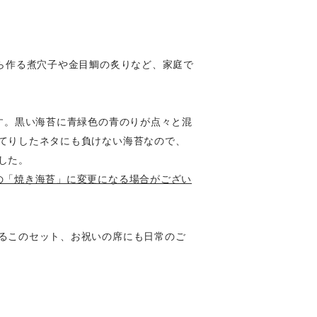
ら作る煮穴子や金目鯛の炙りなど、家庭で
す。黒い海苔に青緑色の青のりが点々と混
てりしたネタにも負けない海苔なので、
した。
の「焼き海苔」に変更になる場合がござい
るこのセット、お祝いの席にも日常のご