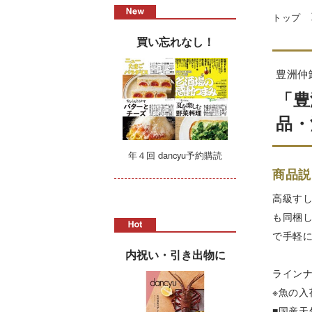
トップ
買い忘れなし！
豊洲仲
「豊
品・
年４回 dancyu予約購読
商品説
高級すし
も同梱
で手軽
内祝い・引き出物に
ライン
※魚の
■国産