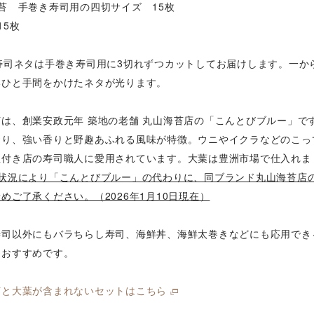
苔 手巻き寿司用の四切サイズ 15枚
15枚
の寿司ネタは手巻き寿司用に3切れずつカットしてお届けします。一か
いひと手間をかけたネタが光ります。
苔は、創業安政元年 築地の老舗 丸山海苔店の「こんとびブルー」で
おり、強い香りと野趣あふれる風味が特徴。ウニやイクラなどのこっ
星付き店の寿司職人に愛用されています。大葉は豊洲市場で仕入れま
れ状況により「こんとびブルー」の代わりに、同ブランド丸山海苔店
めご了承ください。（2026年1月10日現在）
寿司以外にもバラちらし寿司、海鮮丼、海鮮太巻きなどにも応用でき
もおすすめです。
苔と大葉が含まれないセットはこちら