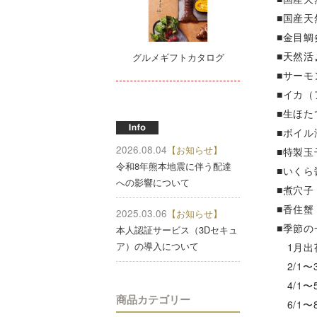
■国産
■金目鯛
■天然活
グルメギフトカタログ
■サー
■イカ（
■生ほた
■ボイル
2026.08.04
【お知らせ】
■特製玉
令和8年熊本地震に伴う配達
■いくら
への影響について
■煮穴子
■香住蟹
2025.03.06
【お知らせ】
■季節
本人認証サービス（3Dセキュ
ア）の導入について
1月出
2/1〜
4/1〜
商品カテゴリー
6/1〜