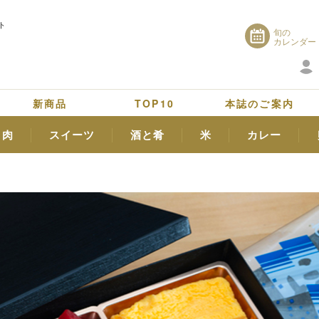
ト
旬の
カレンダー
新商品
TOP10
本誌のご案内
肉
スイーツ
酒と肴
米
カレー