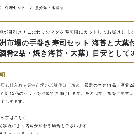
料理セット
魚介類・水産品
卸が目利き！こだわりのネタを寿司用にカットしてお届けしま
洲市場の手巻き寿司セット 海苔と大葉付
酒肴2品・焼き海苔・大葉）目安として3人
明
店も仕入れる豊洲市場の老舗仲卸「泉久」厳選のネタ11品・酒肴2
した計15品のセットを冷蔵でお届けします。あとはすし飯をご用意
に楽しめます。
ナップはこちら
入荷状況により内容が変わる場合もございます。
天然生本まぐろ トロ