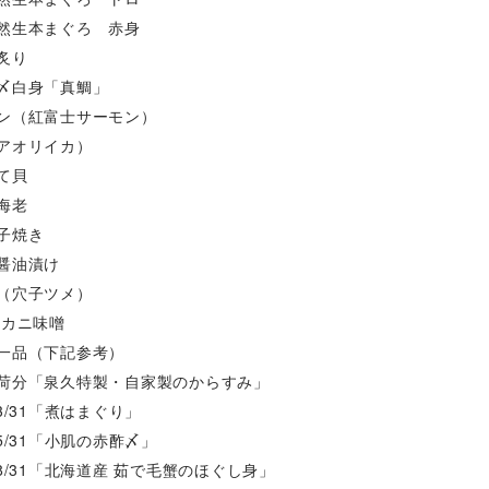
天然生本まぐろ 赤身
炙り
〆白身「真鯛」
モン（紅富士サーモン）
アオリイカ）
て貝
海老
子焼き
醤油漬け
（穴子ツメ）
 カニ味噌
の一品（下記参考）
荷分「泉久特製・自家製のからすみ」
3/31「煮はまぐり」
5/31「小肌の赤酢〆」
8/31「北海道産 茹で毛蟹のほぐし身」