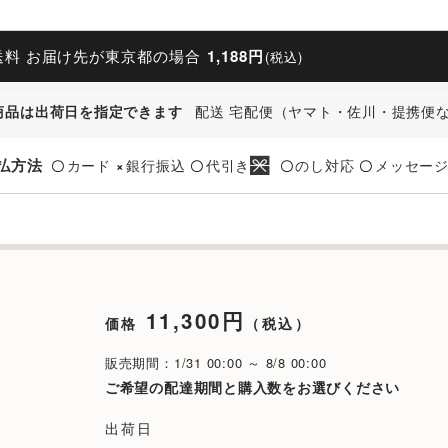
送料 お届け先が東京都の場合
1,188円
(税込)
商品は出荷日を指定できます
配送 宅配便（ヤマト・佐川・提携便
払方法
カード
銀行振込
代引き
のし対応
メッセー
〇
×
〇
〇
〇
11,300円
価格
（税込）
販売期間：1/31 00:00 ～ 8/8 00:00
ご希望の配達期間と購入数をお選びください
出荷日