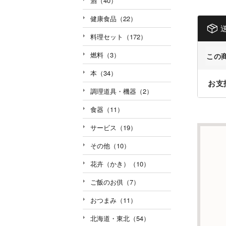
酒（40）
健康食品（22）
料理セット（172）
燃料（3）
この
本（34）
お支
調理道具・機器（2）
食器（11）
サービス（19）
その他（10）
花卉（かき）（10）
ご飯のお供（7）
おつまみ（11）
北海道・東北（54）