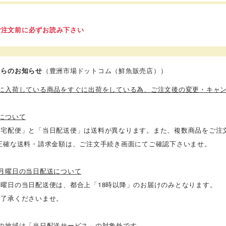
ご注文前に必ずお読み下さい
からのお知らせ
（豊洲市場ドットコム（鮮魚販売店））
場に入荷している商品をすぐに出荷をしている為、ご注文後の変更・キャ
について
常宅配便」と「当日配送便」は送料が異なります。また、複数商品をご注
 正確な送料・請求金額は、ご注文手続き画面にてご確認下さいませ。
週月曜日の当日配送について
月曜日の当日配送便は、都合上「18時以降」のお届けのみとなります。
ご了承くださいませ。
下の地域は「当日配送サービス」の対象外です。