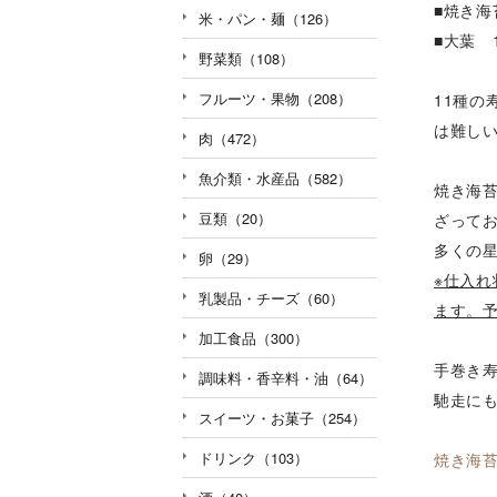
■焼き海
米・パン・麺（126）
■大葉 
野菜類（108）
フルーツ・果物（208）
11種
は難し
肉（472）
魚介類・水産品（582）
焼き海
豆類（20）
ざって
多くの
卵（29）
※仕入
乳製品・チーズ（60）
ます。予
加工食品（300）
手巻き
調味料・香辛料・油（64）
馳走に
スイーツ・お菓子（254）
ドリンク（103）
焼き海