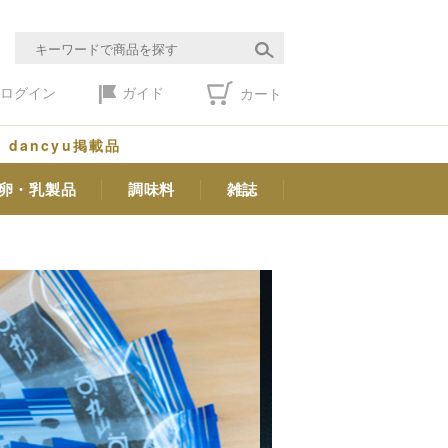
ログイン
ガイド
カート
dancyu掲載品
卵・乳製品
調味料
雑誌