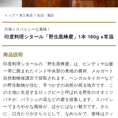
トップ
加工食品
缶詰・瓶詰
力強くスパイシーな風味！
印度料理シタール「野生黒蜂蜜」1本 180g ※常温
商品説明
印度料理シタールの「野生黒蜂蜜」は、ビンディヤ山脈
一帯に囲まれたインド中央部の奥地の農村、メルガート
自然動物保護区で採取されます。ベンガルタイガーなど
の野生動物が住む、手つかずの自然が残る地方です。こ
の土地に生息するロックビーと呼ばれる野生のオオミツ
バチが、パラシュの花などの蜜を採集します。スパイシ
ーでまろやかな風味が、ほかにはない魅力です。さら
に、口当たりがさらりとして、なめらかで、後味はスッ