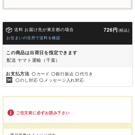
送料 お届け先が東京都の場合
726円
(税込)
お住まいの住所で送料を確認
この商品は出荷日を指定できます
配送 ヤマト運輸（千葉）
お支払方法
カード
銀行振込
代引き
〇
〇
〇
のし対応
メッセージ入れ対応
〇
〇
ご注文前に必ずお読み下さい
※商品画像はイメージです。