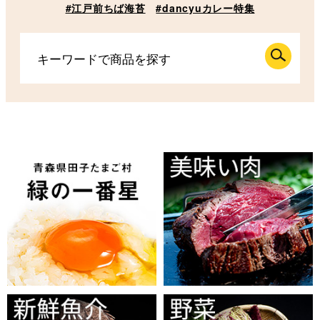
#江戸前ちば海苔
#dancyuカレー特集