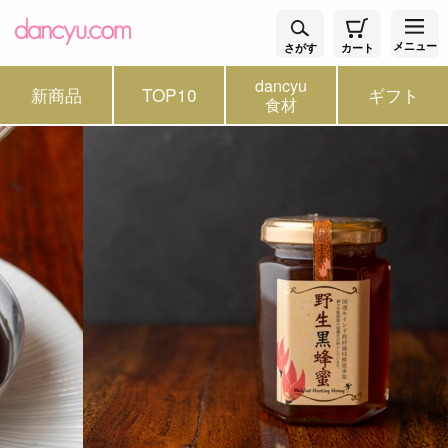
メニュー
さがす
カート
dancyu
新商品
TOP10
ギフト
食材