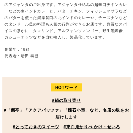
のアジャンタのご出身です。アジャンタ仕込みの超辛口チキンカレ
ーなどの南インドカレーと、バターチキン、フィッシュマサラなど
のバターを使った濃厚旨口の北インドのカレーや、チーズナンなど
のタンドール釜の料理も人気の行列ができるお店です。良質なスパ
イスのほかに、タマリンド、アルフォンソマンゴー、野生黒蜂蜜、
カシューナッツなどを自社輸入し、製品化しています。
創業年：1981
代表者：増田 泰観
HOTワード
#鍋の取り寄せ
#「瓢亭」「アクアパッツァ」「懐石小室」など、名店の味をお
届けします
#とっておきのスイーツ
#東白庵かりべ かけ・せいろ