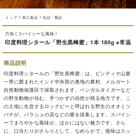
トップ
加工食品
缶詰・瓶詰
力強くスパイシーな風味！
印度料理シタール「野生黒蜂蜜」1本 180g ※常温
商品説明
印度料理シタールの「野生黒蜂蜜」は、ビンディヤ山脈
一帯に囲まれたインド中央部の奥地の農村、メルガート
自然動物保護区で採取されます。ベンガルタイガーなど
の野生動物が住む、手つかずの自然が残る地方です。こ
の土地に生息するロックビーと呼ばれる野生のオオミツ
バチが、パラシュの花などの蜜を採集します。スパイシ
ーでまろやかな風味が、ほかにはない魅力です。さら
に、口当たりがさらりとして、なめらかで、後味はスッ