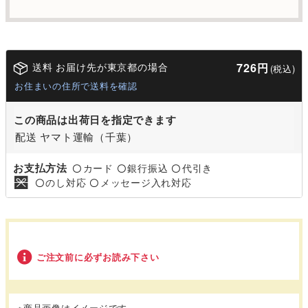
送料 お届け先が東京都の場合
726円
(税込)
お住まいの住所で送料を確認
この商品は出荷日を指定できます
配送 ヤマト運輸（千葉）
お支払方法
カード
銀行振込
代引き
〇
〇
〇
のし対応
メッセージ入れ対応
〇
〇
ご注文前に必ずお読み下さい
※商品画像はイメージです。