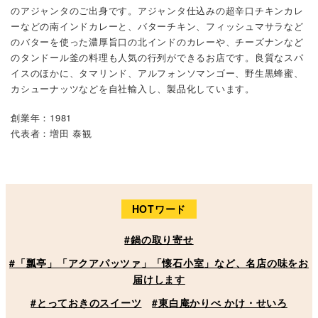
のアジャンタのご出身です。アジャンタ仕込みの超辛口チキンカレ
ーなどの南インドカレーと、バターチキン、フィッシュマサラなど
のバターを使った濃厚旨口の北インドのカレーや、チーズナンなど
のタンドール釜の料理も人気の行列ができるお店です。良質なスパ
イスのほかに、タマリンド、アルフォンソマンゴー、野生黒蜂蜜、
カシューナッツなどを自社輸入し、製品化しています。
創業年：1981
代表者：増田 泰観
HOTワード
#鍋の取り寄せ
#「瓢亭」「アクアパッツァ」「懐石小室」など、名店の味をお
届けします
#とっておきのスイーツ
#東白庵かりべ かけ・せいろ