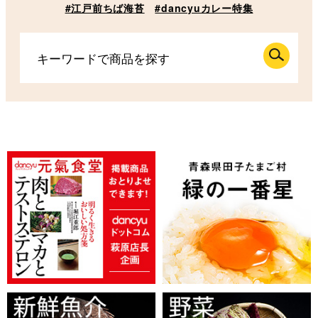
#江戸前ちば海苔
#dancyuカレー特集