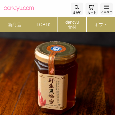
メニュー
さがす
カート
dancyu
新商品
TOP10
ギフト
食材