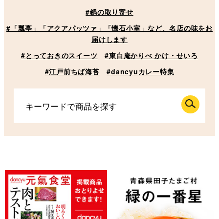
#鍋の取り寄せ
#「瓢亭」「アクアパッツァ」「懐石小室」など、名店の味をお
届けします
#とっておきのスイーツ
#東白庵かりべ かけ・せいろ
#江戸前ちば海苔
#dancyuカレー特集