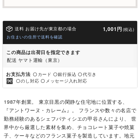
送料 お届け先が東京都の場合
1,001円
(税込)
お住まいの住所で送料を確認
この商品は出荷日を指定できます
配送 ヤマト運輸（東京）
お支払方法
カード
銀行振込
代引き
〇
〇
〇
のし対応
メッセージ入れ対応
〇
〇
1987年創業。 東京目黒の閑静な住宅地に位置する、
『アントワーヌ・カレーム』。 フランスや数々の名店で
勤務経験のあるシェフパティシエの甲谷さんにより、 世
界中から厳選した素材を集め、チョコレート菓子や焼菓
子、ケーキなどのフランス菓子を製造しています。地元