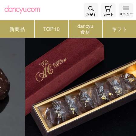
メニュー
さがす
カート
dancyu
新商品
TOP10
ギフト
食材