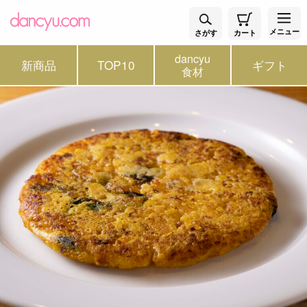
メニュー
さがす
カート
dancyu
新商品
TOP10
ギフト
食材