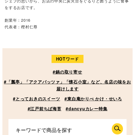
シェフの思いから、お店の中央に炭火台をぐるりと囲うように食事
をするお店です。
創業年：2016
代表者：樫村仁尊
HOTワード
#鍋の取り寄せ
#「瓢亭」「アクアパッツァ」「懐石小室」など、名店の味をお
届けします
#とっておきのスイーツ
#東白庵かりべ かけ・せいろ
#江戸前ちば海苔
#dancyuカレー特集