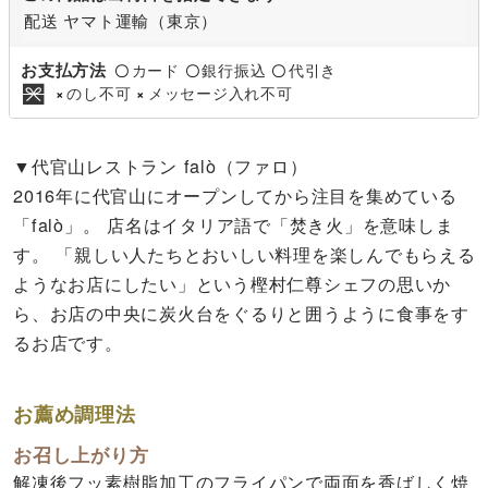
配送 ヤマト運輸（東京）
お支払方法
カード
銀行振込
代引き
〇
〇
〇
のし不可
メッセージ入れ不可
×
×
▼代官山レストラン falò（ファロ）
2016年に代官山にオープンしてから注目を集めている
「falò」。 店名はイタリア語で「焚き火」を意味しま
す。 「親しい人たちとおいしい料理を楽しんでもらえる
ようなお店にしたい」という樫村仁尊シェフの思いか
ら、お店の中央に炭火台をぐるりと囲うように食事をす
るお店です。
お薦め調理法
お召し上がり方
解凍後フッ素樹脂加工のフライパンで両面を香ばしく焼