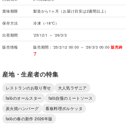
賞味期限
製造から1ヶ月（お届け目安は2週間以上）
保存方法
冷凍（-18℃）
出荷期間
'25/12/1 ～ '26/3/3
販売情報
販売期間：'25/2/12 00:00 ～ '26/3/3 00:00
販売終
了
産地・生産者の特集
レストランのお取り寄せ
大人気ラザニア
falòのオールスター
falò自慢のミートソース
炭火焼ハンバーグ
看板料理ポルケッタ
falòの春の新作 2026年版