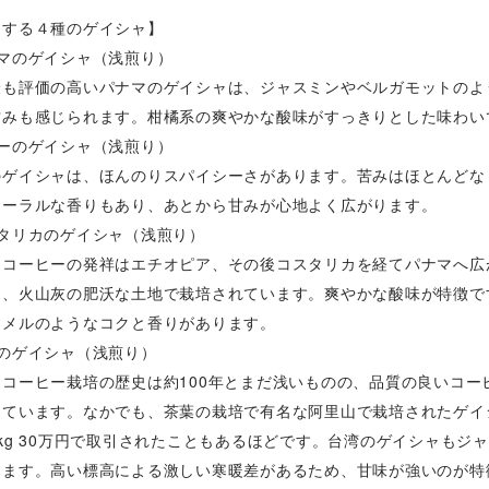
けする４種のゲイシャ】
ナマのゲイシャ（浅煎り）
最も評価の高いパナマのゲイシャは、ジャスミンやベルガモットのよ
甘みも感じられます。柑橘系の爽やかな酸味がすっきりとした味わい
ルーのゲイシャ（浅煎り）
のゲイシャは、ほんのりスパイシーさがあります。苦みはほとんどな
ローラルな香りもあり、あとから甘みが心地よく広がります。
スタリカのゲイシャ（浅煎り）
ャコーヒーの発祥はエチオピア、その後コスタリカを経てパナマへ広
は、火山灰の肥沃な土地で栽培されています。爽やかな酸味が特徴で
ラメルのようなコクと香りがあります。
湾のゲイシャ（浅煎り）
、コーヒー栽培の歴史は約100年とまだ浅いものの、品質の良いコー
めています。なかでも、茶葉の栽培で有名な阿里山で栽培されたゲイ
kg 30万円で取引されたこともあるほどです。台湾のゲイシャもジ
ります。高い標高による激しい寒暖差があるため、甘味が強いのが特