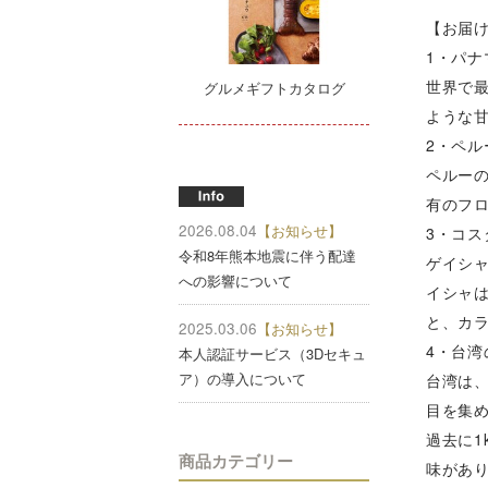
【お届
1・パ
世界で
グルメギフトカタログ
ような
2・ペ
ペルー
有のフ
2026.08.04
【お知らせ】
3・コ
令和8年熊本地震に伴う配達
ゲイシ
への影響について
イシャ
と、カ
2025.03.06
【お知らせ】
4・台
本人認証サービス（3Dセキュ
ア）の導入について
台湾は
目を集
過去に1
商品カテゴリー
味があ