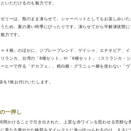
りといただけるのも魅力です。
ーゼリーは、瓶のまま凍らせて、シャーベットとしてもお楽しみいた
誘うため、夏の暑い時季にぴったりです。凍らせてから半解凍状態に
も魅力です。
シャ４種」のほかに、ジブレーブレンド、ゲイシャ、エチオピア、イ
スリランカ、台湾の「8種セット」や「6種セット」（スリランカ・
コーヒーで作る「デカフェ」、精白糖・グラニュー糖を使わない「ヴ
袋を1枚お付けいたします。
の一押し
8時間かけることで引き出された、上質な赤ワインを思わせる芳醇な
とに異なる華やかな輪郭をダイレクトに食べ比べられるのは、まさに