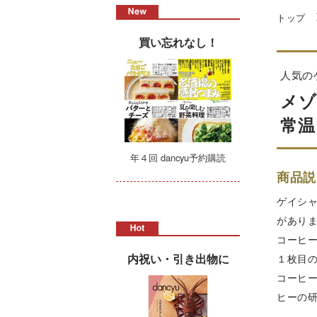
トップ
買い忘れなし！
人気の
メゾ
常温
年４回 dancyu予約購読
商品説
ゲイシ
があり
コーヒ
内祝い・引き出物に
１枚目
コーヒ
ヒーの