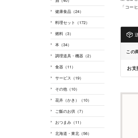
酒（40）
「コー
健康食品（24）
料理セット（172）
燃料（3）
本（34）
この
調理道具・機器（2）
食器（11）
お支
サービス（19）
その他（10）
花卉（かき）（10）
ご飯のお供（7）
おつまみ（11）
北海道・東北（56）