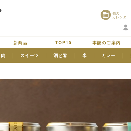
ト
旬の
カレンダー
新商品
TOP10
本誌のご案内
肉
スイーツ
酒と肴
米
カレー