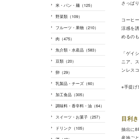
さっぱ
米・パン・麺（125）
野菜類（109）
コーヒ
フルーツ・果物（210）
涼感を
めるの
肉（475）
魚介類・水産品（583）
「ゲイ
豆類（20）
ニア、
ンレス
卵（29）
乳製品・チーズ（60）
※手提げ
加工食品（305）
調味料・香辛料・油（64）
スイーツ・お菓子（257）
目利き
ドリンク（105）
抽出に
産地ご