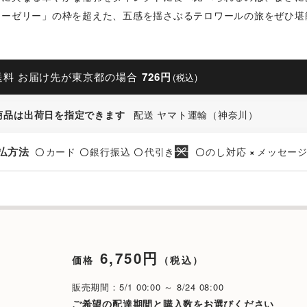
ヒーゼリー」の枠を超えた、五感を揺さぶるテロワールの旅をぜひ堪
送料 お届け先が東京都の場合
726円
(税込)
商品は出荷日を指定できます
配送 ヤマト運輸（神奈川）
払方法
カード
銀行振込
代引き
のし対応
メッセー
〇
〇
〇
〇
×
6,750円
価格
（税込）
販売期間：5/1 00:00 ～ 8/24 08:00
ご希望の配達期間と購入数をお選びください