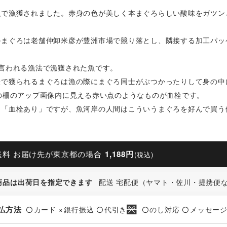
漁で漁獲されました。赤身の色が美しく本まぐろらしい酸味をガツン
のまぐろは老舗仲卸米彦が豊洲市場で競り落とし、隣接する加工パッ
と言われる漁法で漁獲された魚です。
法で獲られるまぐろは漁の際にまぐろ同士がぶつかったりして身の中
目の柵のアップ画像内に見える赤い点のようなものが血栓です。
る「血栓あり」ですが、魚河岸の人間はこういうまぐろを好んで買う
送料 お届け先が東京都の場合
1,188円
(税込)
商品は出荷日を指定できます
配送 宅配便（ヤマト・佐川・提携便
払方法
カード
銀行振込
代引き
のし対応
メッセー
〇
×
〇
〇
〇