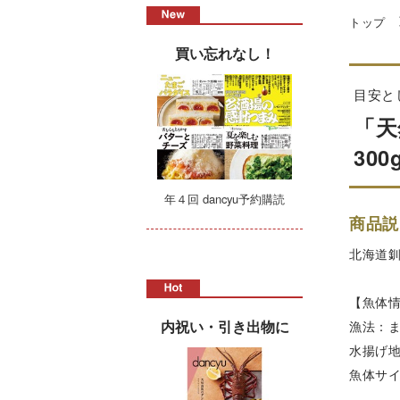
トップ
買い忘れなし！
目安と
「天
300
年４回 dancyu予約購読
商品説
北海道
【魚体
内祝い・引き出物に
漁法：
水揚げ
魚体サイ