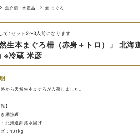
魚介類・水産品
鮪 まぐろ
して1セット2〜3人前になります
然生本まぐろ柵（赤身＋トロ）」 北海道
g ※冷蔵 米彦
明
釧路から天然生本まぐろが入荷しました。
情報】
まき網漁獲
地：北海道釧路水揚げ
ズ：131kg