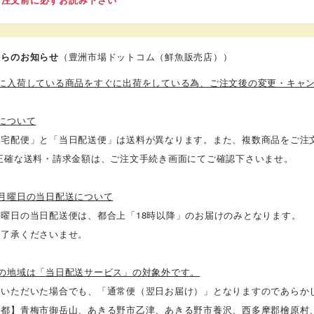
からのお知らせ
（豊洲市場ドットコム（鮮魚販売店））
場に入荷している商品をすぐに出荷をしている為、ご注文後の変更・キャ
について
常宅配便」と「当日配送便」は送料が異なります。また、複数商品をご注
 正確な送料・請求金額は、ご注文手続き画面にてご確認下さいませ。
週月曜日の当日配送について
月曜日の当日配送便は、都合上「18時以降」のお届けのみとなります。
ご了承くださいませ。
下の地域は「当日配送サービス」の対象外です。
定いただいた場合でも、「通常便（翌日お届け）」となりますのであらか
京都】青梅市御岳山、あきる野市乙津、あきる野市養沢、西多摩郡檜原村