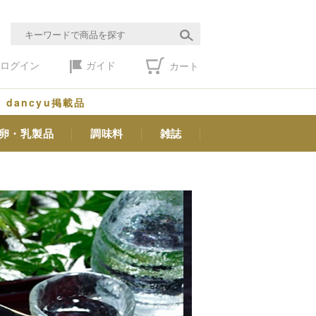
ログイン
ガイド
カート
dancyu掲載品
卵・乳製品
調味料
雑誌