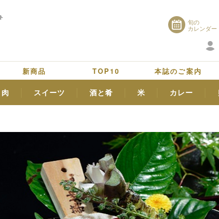
ト
旬の
カレンダー
新商品
TOP10
本誌のご案内
肉
スイーツ
酒と肴
米
カレー