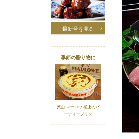
最新号を見る
季節の贈り物に
葉山 マーロウ 極上のパ
ーティープリン