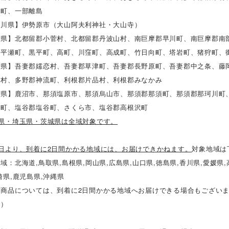
摩町、一部離島
奈川県】伊勢原市（大山阿夫利神社・大山寺）
梨県】北都留郡小菅村、北都留郡丹波山村、南巨摩郡早川町、南巨摩郡南
、平瀬町、黒平町、高町、川窪町、高成町、竹日向町、塔岩町、猪狩町、
馬県】吾妻郡嬬恋村、吾妻郡草津町、吾妻郡長野原町、吾妻郡中之条、藤
野村、多野郡神流町、利根郡片品村、利根郡みなかみ
木県】鹿沼市、那須塩原市、那須烏山市、那須郡那須町、那須郡那珂川町
木町、塩谷郡塩谷町、さくら市、塩谷郡高根沢町
葉県・埼玉県・茨城県は全域対象です。
送日より、到着に2日間かかる地域には、お届けできかねます。
対象地域は
域：北海道,鳥取県,島根県,岡山県,広島県,山口県,徳島県,香川県,愛媛県,
崎県,鹿児島県,沖縄県
部商品については、到着に2日間かかる地域へお届けできる場合もござい
。）