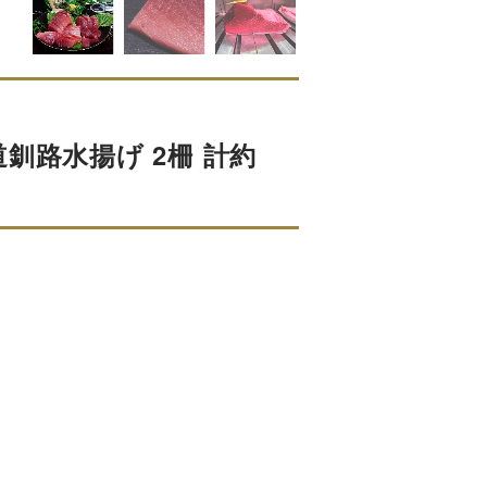
釧路水揚げ 2柵 計約