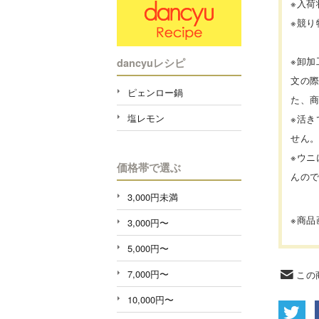
※入
※競
※卸
dancyuレシピ
文の
ピェンロー鍋
た、
塩レモン
※活
せん
※ウ
価格帯で選ぶ
んの
3,000円未満
※商
3,000円〜
5,000円〜
7,000円〜
この
10,000円〜