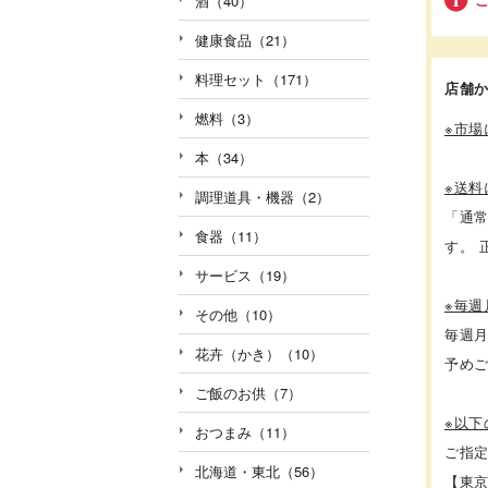
酒（40）
健康食品（21）
料理セット（171）
店舗
燃料（3）
※市
本（34）
※送料
調理道具・機器（2）
「通
食器（11）
す。
サービス（19）
※毎
その他（10）
毎週
花卉（かき）（10）
予め
ご飯のお供（7）
※以
おつまみ（11）
ご指
北海道・東北（56）
【東