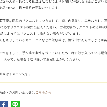
荷状況や天候不良による配送遅延などによりお届けが遅れる場合がござい
り物品のため、日々価格が変動いたします。
加工可能な商品のリクエストにつきまして、鱗、内臓取り、二枚おろし、
際に必ずリクエスト欄にご記入ください。ご注文後のリクエストの追加や
商品によってはリクエストに添えない場合がございます。
きでお送りしているカニ、エビなど甲殻類等は、輸送中に死んでしまう可
。
ニにつきまして、手作業で製造を行っているため、稀に殻が入っている場
で、入っていた場合は取り除いてお召し上がりください。
品画像はイメージです。
商品へのお問い合わせは
こちらから