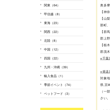
奥多
関東（64）
【神
甲信越（8）
【山
東海（23）
那町
【群
関西（22）
郡上
北陸（8）
【栃
中国（12）
郡茂
※千
四国（22）
九州・沖縄（39）
※発
輸入食品（1）
対象地
県,宮
季節イベント（74）
（一
ペットフード（3）
さい