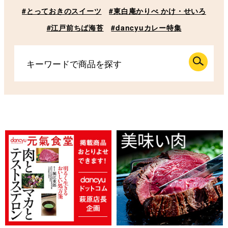
#とっておきのスイーツ
#東白庵かりべ かけ・せいろ
#江戸前ちば海苔
#dancyuカレー特集