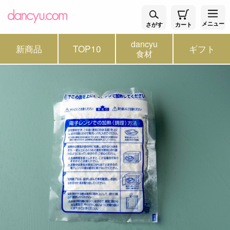
メニュー
さがす
カート
dancyu
新商品
TOP10
ギフト
食材