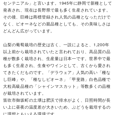
センテニアル」と言います。1945年に静岡で新種として
発表され、現在は長野県で最も多く生産されています。
その後、巨峰は商標登録され人気の品種となっただけで
なく、ピオーネなどの親品種としても、その美味しさは
どんどん広がっています。
山梨の葡萄栽培の歴史は古く、一説によると、1,200年
以上前から栽培されていたと言われており、高品質の品
種が数多く栽培され、生産量は日本一です。世界中で最
も多く生産され、生食やワインとして、古くから愛され
てきたくだものです。「デラウェア」人気の高い「種な
し巨峰」や、「種なしピオーネ」「甲斐路」白色品種で
大粒高級品種の「シャインマスカット」等数多くの品種
が栽培されています。
笛吹市御坂町の土壌は肥沃で排水がよく、日照時間が長
い上に昼夜の温度差が大きいため、ぶどうを栽培するの
に理想ともいえる環境です。