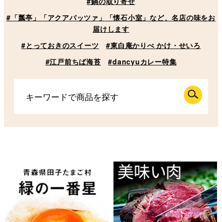
#鍋の取り寄せ
#「瓢亭」「アクアパッツァ」「懐石小室」など、名店の味をお
届けします
#とっておきのスイーツ
#東白庵かりべ かけ・せいろ
#江戸前ちば海苔
#dancyuカレー特集