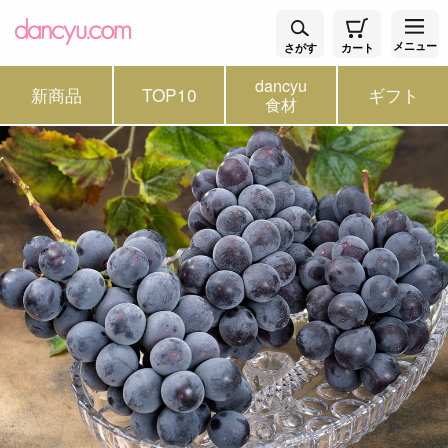
メニュー
さがす
カート
dancyu
新商品
TOP10
ギフト
食材