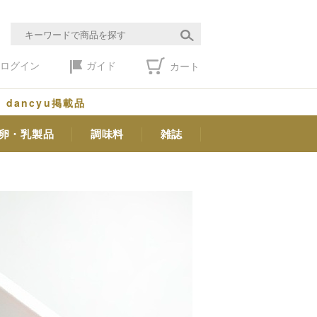
ログイン
ガイド
カート
dancyu掲載品
卵・乳製品
調味料
雑誌