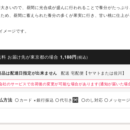
が大きいので、昼間に光合成が盛んに行われることで養分がたっぷり
るため、昼間に蓄えられた養分の多くが果実に行き、甘い桃に仕上が
イメージです。
送料 お届け先が東京都の場合
1,188円
(税込)
商品は配達日指定が出来ません
配送 宅配便【ヤマトまたは佐川】
会社のサービスで出荷後の変更が可能な場合があります(通知が届いた場合
払方法
カード
銀行振込
代引き
のし対応
メッセー
〇
×
〇
〇
〇