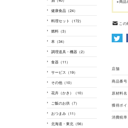
酒（40）
※商
健康食品（24）
料理セット（172）
この
燃料（3）
本（34）
調理道具・機器（2）
食器（11）
店舗
サービス（19）
商品番号
その他（10）
花卉（かき）（10）
原材料名
ご飯のお供（7）
獲得ポイ
おつまみ（11）
消費税率
北海道・東北（56）