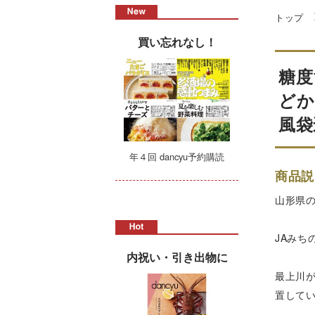
トップ
買い忘れなし！
糖度
どか
風袋
年４回 dancyu予約購読
商品説
山形県
JAみ
内祝い・引き出物に
最上川
置して