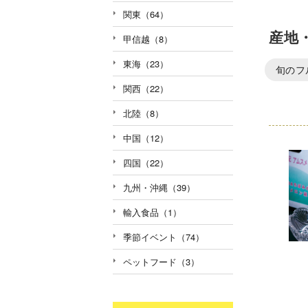
関東（64）
産地
甲信越（8）
東海（23）
旬のフ
関西（22）
北陸（8）
中国（12）
四国（22）
九州・沖縄（39）
輸入食品（1）
季節イベント（74）
ペットフード（3）