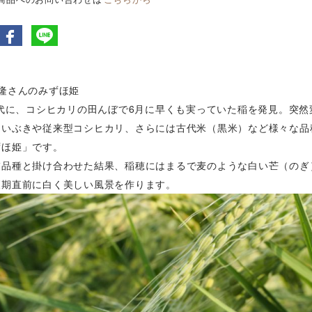
秀隆さんのみずほ姫
年代に、コシヒカリの田んぼで6月に早くも実っていた稲を発見。突
しいぶきや従来型コシヒカリ、さらには古代米（黒米）など様々な品
ずほ姫」です。
稲品種と掛け合わせた結果、稲穂にはまるで麦のような白い芒（のぎ
穫期直前に白く美しい風景を作ります。