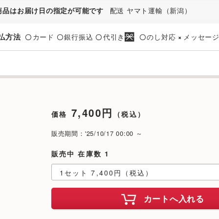
商品はお届け日の指定が可能です
配送 ヤマト運輸（新潟）
払方法
カード
銀行振込
代引き
のし対応
メッセー
〇
〇
〇
〇
×
7,400円
価格
（税込）
販売期間：'25/10/17 00:00 ～
販売中 在庫数 1
カートへ入れる