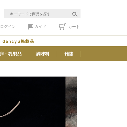
ログイン
ガイド
カート
dancyu掲載品
卵・乳製品
調味料
雑誌