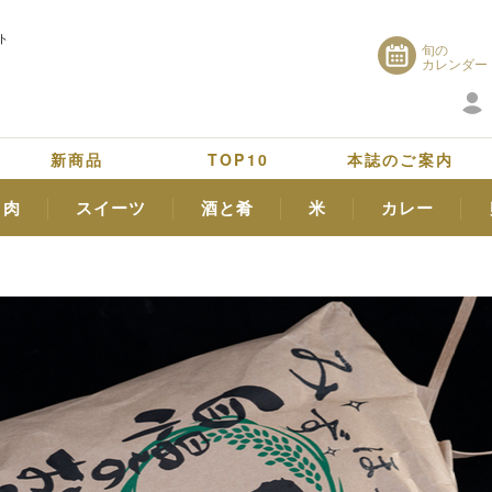
ト
旬の
カレンダー
新商品
TOP10
本誌のご案内
肉
スイーツ
酒と肴
米
カレー