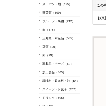
米・パン・麺（125）
この
野菜類（109）
お支
フルーツ・果物（212）
肉（475）
魚介類・水産品（585）
豆類（20）
卵（29）
乳製品・チーズ（60）
加工食品（305）
調味料・香辛料・油（64）
スイーツ・お菓子（257）
ドリンク（105）