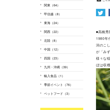
関東（64）
甲信越（8）
東海（24）
■高橋
関西（22）
1980
北陸（8）
潟のこ
中国（12）
が「み
様々な
四国（23）
ぼは収
九州・沖縄（39）
輸入食品（1）
季節イベント（76）
ペットフード（3）