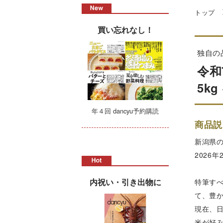
トップ
買い忘れなし！
独自の
令和
5kg
年４回 dancyu予約購読
商品説
新潟県
2026
内祝い・引き出物に
特筆す
て、豊
現在、
米が好