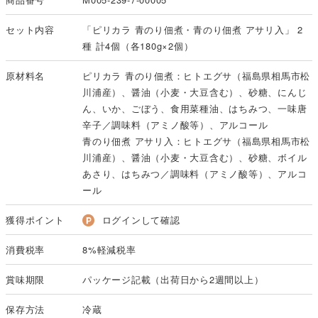
セット内容
「ピリカラ 青のり佃煮・青のり佃煮 アサリ入」 2
種 計4個（各180g×2個）
原材料名
ピリカラ 青のり佃煮：ヒトエグサ（福島県相馬市松
川浦産）、醤油（小麦・大豆含む）、砂糖、にんじ
ん、いか、ごぼう、食用菜種油、はちみつ、一味唐
辛子／調味料（アミノ酸等）、アルコール
青のり佃煮 アサリ入：ヒトエグサ（福島県相馬市松
川浦産）、醤油（小麦・大豆含む）、砂糖、ボイル
あさり、はちみつ／調味料（アミノ酸等）、アルコ
ール
獲得ポイント
ログインして確認
消費税率
8%軽減税率
賞味期限
パッケージ記載（出荷日から2週間以上）
保存方法
冷蔵