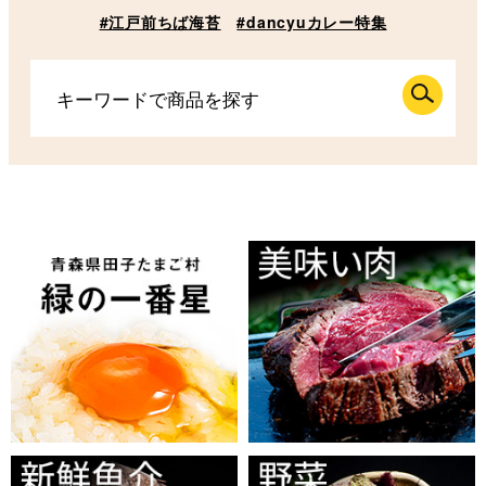
#江戸前ちば海苔
#dancyuカレー特集