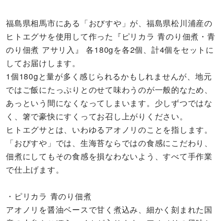
福島県相馬市にある「おびすや」が、福島県松川浦産の
ヒトエグサを使用して作った『ピリカラ 青のり佃煮・青
のり佃煮 アサリ入』 各180gを各2個、計4個をセットに
してお届けします。
1個180gと量が多く感じられるかもしれませんが、地元
ではご飯にたっぷりとのせて味わうのが一般的なため、
あっという間になくなってしまいます。少しずつではな
く、箸で豪快にすくってお召し上がりください。
ヒトエグサとは、いわゆるアオノリのことを指します。
「おびすや」では、生海苔ならではの食感にこだわり、
佃煮にしてもその食感を損なわないよう、すべて手作業
で仕上げます。
・ピリカラ 青のり佃煮
アオノリを醤油ベースで甘く煮込み、細かく刻まれた国