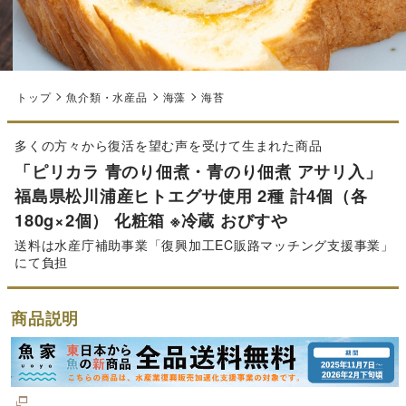
トップ
魚介類・水産品
海藻
海苔
多くの方々から復活を望む声を受けて生まれた商品
「ピリカラ 青のり佃煮・青のり佃煮 アサリ入」
福島県松川浦産ヒトエグサ使用 2種 計4個（各
180g×2個） 化粧箱 ※冷蔵 おびすや
送料は水産庁補助事業「復興加工EC販路マッチング支援事業」
にて負担
商品説明