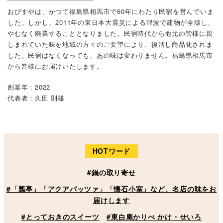
おびすやは、かつて福島県相馬市で60年にわたり民宿を営んでいま
した。しかし、2011年の東日本大震災による津波で建物が全壊し、
やむなく廃業することとなりました。民宿時代から地元の皆様に親
しまれていた味を地域の方々のご要望により、復活し商品化されま
した。民宿はなくなっても、あの味は変わりません。福島県相馬市
から皆様にお届けいたします。
創業年：2022
代表者：久田 則雄
HOTワード
#鍋の取り寄せ
#「瓢亭」「アクアパッツァ」「懐石小室」など、名店の味をお
届けします
#とっておきのスイーツ
#東白庵かりべ かけ・せいろ