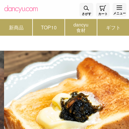
メニュー
さがす
カート
dancyu
新商品
TOP10
ギフト
食材