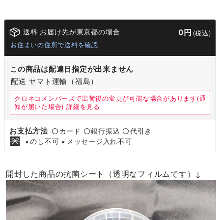
送料 お届け先が東京都の場合
0円
(税込)
お住まいの住所で送料を確認
この商品は配達日指定が出来ません
配送 ヤマト運輸（福島）
クロネコメンバーズで出荷後の変更が可能な場合があります(通
知が届いた場合)
詳細を見る
お支払方法
カード
銀行振込
代引き
〇
〇
〇
のし不可
メッセージ入れ不可
×
×
開封した商品の抗菌シート（透明なフィルムです）↓