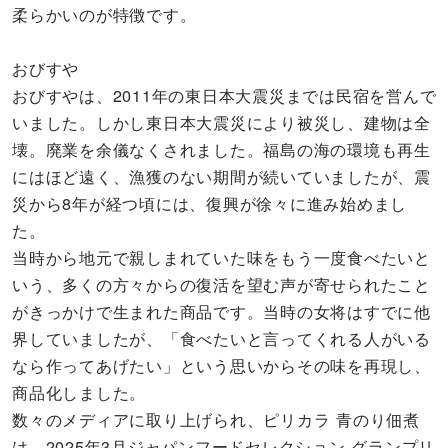
柔らかいのが特徴です。
おびすや
おびすやは、2011年の東日本大震災までは民宿を営んで
いました。しかし東日本大震災により被災し、建物は全
壊。廃業を余儀なくされました。福島の海の環境も再生
にはほど遠く、漁獲のない期間が続いていましたが、震
災から8年が経つ頃には、復興が徐々に進み始めまし
た。
当時から地元で親しまれていた味をもう一度食べたいと
いう、多くの方々からの復活を望む声が寄せられたこと
がきっかけで生まれた商品です。当時の女将はすでに他
界していましたが、「食べたいと言ってくれる人がいる
なら作ってあげたい」という思いからその味を再現し、
商品化しました。
数々のメディアに取り上げられ、ピリカラ 青のり佃煮
は、2025年3月ジャパンフードセレクション グランプリ