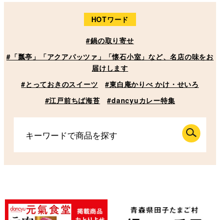
HOTワード
#鍋の取り寄せ
#「瓢亭」「アクアパッツァ」「懐石小室」など、名店の味をお
届けします
#とっておきのスイーツ
#東白庵かりべ かけ・せいろ
#江戸前ちば海苔
#dancyuカレー特集