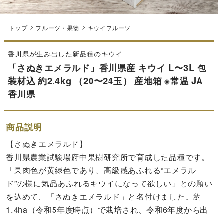
トップ
フルーツ・果物
キウイフルーツ
香川県が生み出した新品種のキウイ
「さぬきエメラルド」香川県産 キウイ L〜3L 包
装材込 約2.4kg （20〜24玉） 産地箱 ※常温 JA
香川県
商品説明
【さぬきエメラルド】
香川県農業試験場府中果樹研究所で育成した品種です。
「果肉色が黄緑色であり、高級感あふれる“エメラル
ド”の様に気品あふれるキウイになって欲しい」との願い
を込めて、「さぬきエメラルド」と名付けました。約
1.4ha（令和5年度時点）で栽培され、令和6年度から出