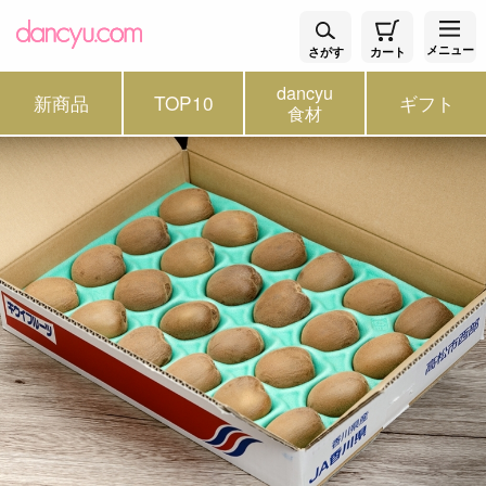
メニュー
さがす
カート
dancyu
新商品
TOP10
ギフト
食材