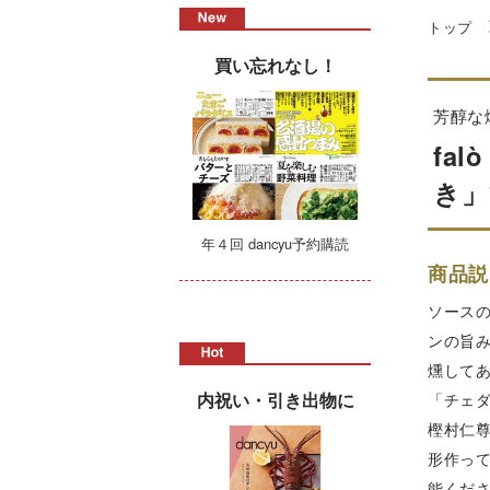
トップ
買い忘れなし！
芳醇な
fa
き」
年４回 dancyu予約購読
商品説
ソース
ンの旨
燻して
内祝い・引き出物に
「チェ
樫村仁
形作っ
能くだ