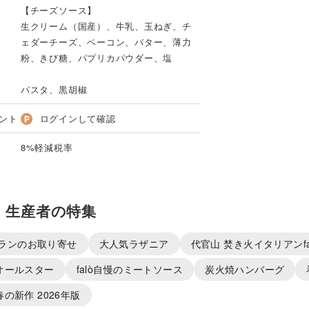
【チーズソース】
生クリーム（国産）、牛乳、玉ねぎ、チ
ェダーチーズ、ベーコン、バター、薄力
粉、きび糖、パプリカパウダー、塩
パスタ、黒胡椒
ント
ログインして確認
8%軽減税率
・生産者の特集
ランのお取り寄せ
大人気ラザニア
代官山 焚き火イタリアンfal
のオールスター
falò自慢のミートソース
炭火焼ハンバーグ
の春の新作 2026年版