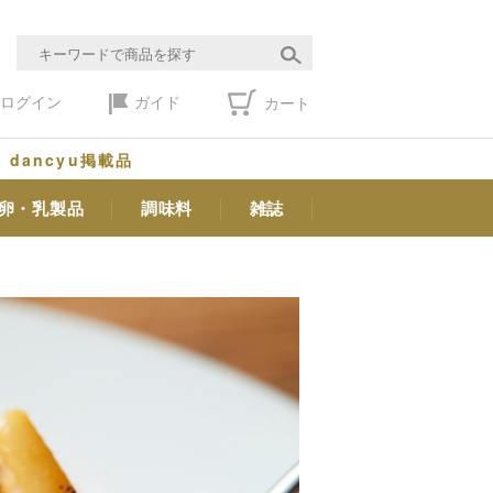
ログイン
ガイド
カート
dancyu掲載品
卵・乳製品
調味料
雑誌