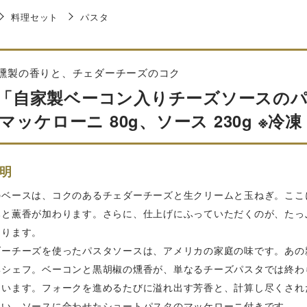
料理セット
パスタ
燻製の香りと、チェダーチーズのコク
lò「自家製ベーコン入りチーズソースの
マッケローニ 80g、ソース 230g ※冷凍
明
のベースは、コクのあるチェダーチーズと生クリームと玉ねぎ。ここ
みと薫香が加わります。さらに、仕上げにふっていただくのが、たっ
あります。
ダーチーズを使ったパスタソースは、アメリカの家庭の味です。あの
尊シェフ。ベーコンと黒胡椒の燻香が、単なるチーズパスタでは終わ
ています。フォークを進めるたびに溢れ出す芳香と、計算し尽くされ
さい。ソースに合わせたショートパスタのマッケローニ付きです。