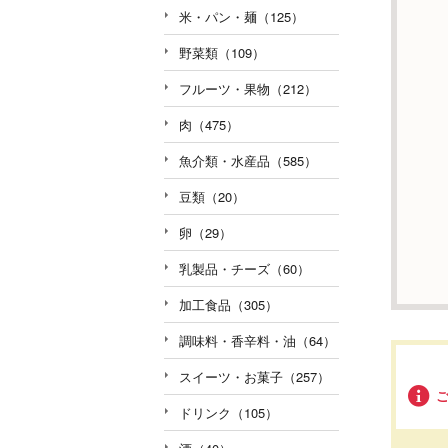
米・パン・麺（125）
野菜類（109）
フルーツ・果物（212）
肉（475）
魚介類・水産品（585）
豆類（20）
卵（29）
乳製品・チーズ（60）
加工食品（305）
調味料・香辛料・油（64）
スイーツ・お菓子（257）
ドリンク（105）