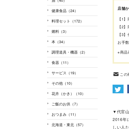
酒（40）
店舗
健康食品（24）
【1
料理セット（172）
【2
燃料（3）
【3
本（34）
お手
※商
調理道具・機器（2）
食器（11）
サービス（19）
この
その他（10）
花卉（かき）（10）
ご飯のお供（7）
▼代官山
おつまみ（11）
2016
北海道・東北（57）
しい人