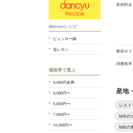
原材料名
dancyuレシピ
ピェンロー鍋
塩レモン
獲得ポイ
消費税率
価格帯で選ぶ
3,000円未満
産地
3,000円〜
5,000円〜
レスト
7,000円〜
falò
10,000円〜
falò