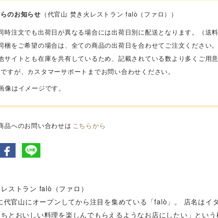
からのお知らせ
（代官山 焚き火レストラン falò（ファロ））
】同時注文でも出荷日が異なる場合には出荷日別に配送となります。（送
】同梱をご希望の場合は、全ての商品の出荷日を合わせてご注文ください
】他サイトとも在庫を共有しているため、記載されている数より多くご用
数ですが、カスタマーサポートまでお問い合わせください。
品画像はイメージです。
商品へのお問い合わせは
こちらから
レストラン falò（ファロ）
年に代官山にオープンしてから注目を集めている「falò」。 店名は
たちとおいしい料理を楽しんでもらえるようなお店にしたい」という