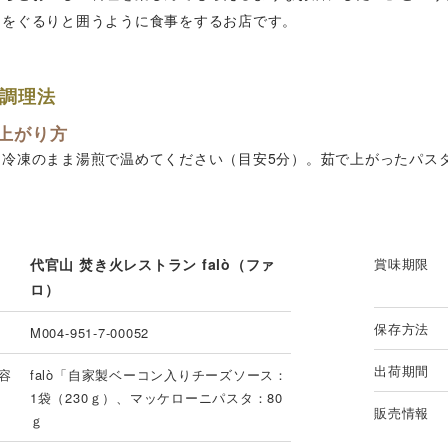
台をぐるりと囲うように食事をするお店です。
調理法
上がり方
は冷凍のまま湯煎で温めてください（目安5分）。茹で上がったパス
代官山 焚き火レストラン falò（ファ
賞味期限
ロ）
保存方法
M004-951-7-00052
出荷期間
容
falò「自家製ベーコン入りチーズソース：
1袋（230ｇ）、マッケローニパスタ：80
販売情報
ｇ