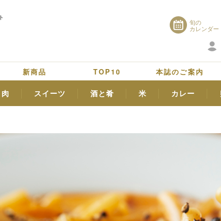
ト
旬の
カレンダー
新商品
TOP10
本誌のご案内
肉
スイーツ
酒と肴
米
カレー