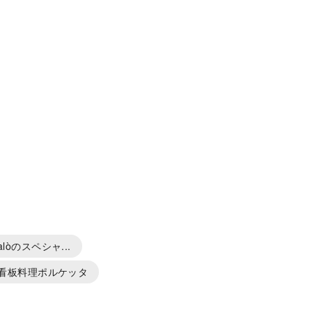
òのスペシャ...
看板料理ポルケッタ