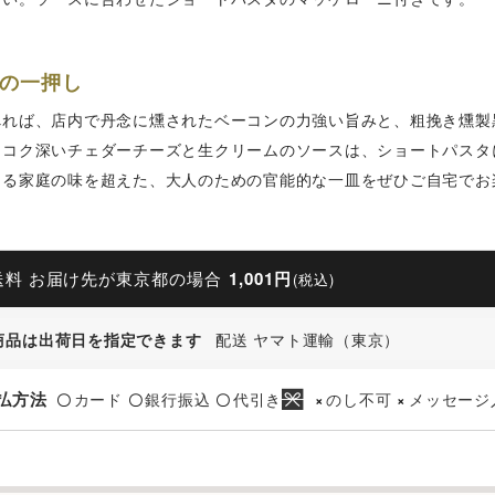
の一押し
べれば、店内で丹念に燻されたベーコンの力強い旨みと、粗挽き燻製
。コク深いチェダーチーズと生クリームのソースは、ショートパスタ
なる家庭の味を超えた、大人のための官能的な一皿をぜひご自宅でお
送料 お届け先が東京都の場合
1,001円
(税込)
商品は出荷日を指定できます
配送 ヤマト運輸（東京）
払方法
カード
銀行振込
代引き
のし不可
メッセージ
〇
〇
〇
×
×