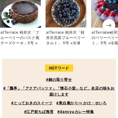
atTerrace 軽井沢「ブ
atTerrace 軽井沢「軽
atTerrace軽
ルーベリーのバスク風
井沢高原ブルーベリー
のベリーベリ
チーズケーキ」5号 ※
タルト」 5号 ※冷凍
ト」 5号 ※冷
冷凍
HOTワード
#鍋の取り寄せ
#「瓢亭」「アクアパッツァ」「懐石小室」など、名店の味をお
届けします
#とっておきのスイーツ
#東白庵かりべ かけ・せいろ
#江戸前ちば海苔
#dancyuカレー特集