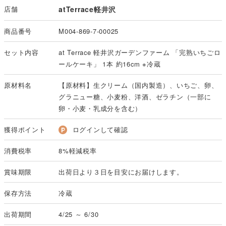
店舗
atTerrace軽井沢
商品番号
M004-869-7-00025
セット内容
at Terrace 軽井沢ガーデンファーム 「完熟いちごロ
ールケーキ」 1本 約16cm ※冷蔵
原材料名
【原材料】生クリーム（国内製造）、いちご、卵、
グラニュー糖、小麦粉、洋酒、ゼラチン（一部に
卵・小麦・乳成分を含む）
獲得ポイント
ログインして確認
消費税率
8%軽減税率
賞味期限
出荷日より３日を目安にお届けします。
保存方法
冷蔵
出荷期間
4/25 ～ 6/30