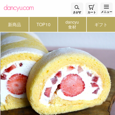
メニュー
さがす
カート
dancyu
新商品
TOP10
ギフト
食材