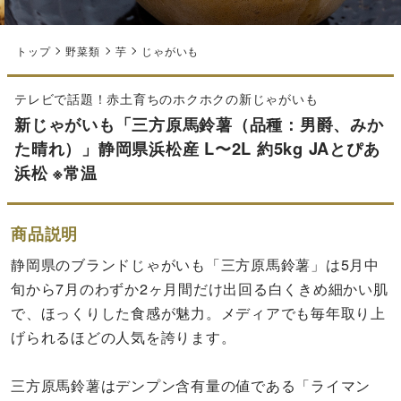
トップ
野菜類
芋
じゃがいも
テレビで話題！赤土育ちのホクホクの新じゃがいも
新じゃがいも「三方原馬鈴薯（品種：男爵、みか
た晴れ）」静岡県浜松産 L〜2L 約5kg JAとぴあ
浜松 ※常温
商品説明
静岡県のブランドじゃがいも「三方原馬鈴薯」は5月中
旬から7月のわずか2ヶ月間だけ出回る白くきめ細かい肌
で、ほっくりした食感が魅力。メディアでも毎年取り上
げられるほどの人気を誇ります。
三方原馬鈴薯はデンプン含有量の値である「ライマン