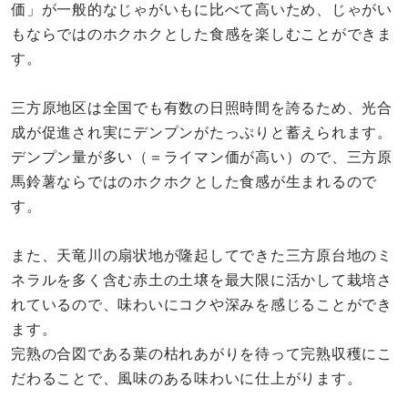
価」が一般的なじゃがいもに比べて高いため、じゃがい
もならではのホクホクとした食感を楽しむことができま
す。
三方原地区は全国でも有数の日照時間を誇るため、光合
成が促進され実にデンプンがたっぷりと蓄えられます。
デンプン量が多い（＝ライマン価が高い）ので、三方原
馬鈴薯ならではのホクホクとした食感が生まれるので
す。
また、天竜川の扇状地が隆起してできた三方原台地のミ
ネラルを多く含む赤土の土壌を最大限に活かして栽培さ
れているので、味わいにコクや深みを感じることができ
ます。
完熟の合図である葉の枯れあがりを待って完熟収穫にこ
だわることで、風味のある味わいに仕上がります。