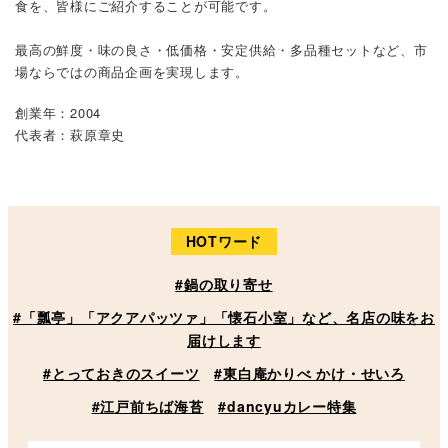
食を、皆様にご紹介することが可能です。
最高の鮮度・味の良さ・低価格・安定供給・多品種セットなど、市
場ならではの商品企画を実現します。
創業年：2004
代表者：萩原章史
HOTワード
#鍋の取り寄せ
#「瓢亭」「アクアパッツァ」「懐石小室」など、名店の味をお
届けします
#とっておきのスイーツ
#東白庵かりべ かけ・せいろ
#江戸前ちば海苔
#dancyuカレー特集