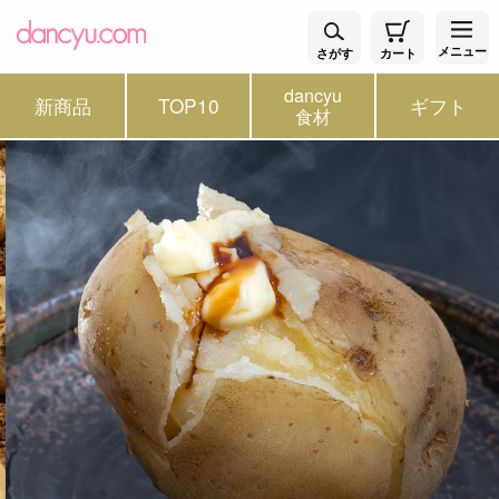
メニュー
さがす
カート
dancyu
新商品
TOP10
ギフト
食材