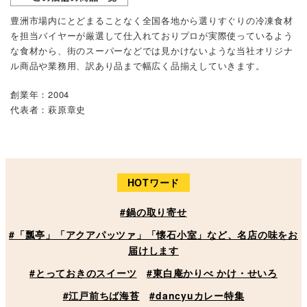
豊洲市場内にとどまることなく全国各地から選りすぐりの冷凍食材
を担当バイヤーが厳選して仕入れておりプロが実際使っているよう
な食材から、街のスーパーなどでは見かけないような当社オリジナ
ル商品や業務用、訳あり品まで幅広く品揃えしていきます。
創業年：2004
代表者：萩原章史
HOTワード
#鍋の取り寄せ
#「瓢亭」「アクアパッツァ」「懐石小室」など、名店の味をお
届けします
#とっておきのスイーツ
#東白庵かりべ かけ・せいろ
#江戸前ちば海苔
#dancyuカレー特集