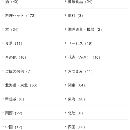
酒（40）
健康食品（24）
料理セット（172）
燃料（3）
本（34）
調理道具・機器（2）
食器（11）
サービス（19）
その他（10）
花卉（かき）（10）
ご飯のお供（7）
おつまみ（11）
北海道・東北（56）
関東（64）
甲信越（8）
東海（23）
関西（22）
北陸（8）
中国（12）
四国（22）