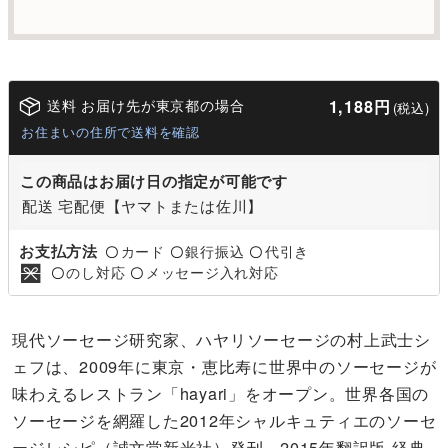
送料 お届け先が東京都の場合
1,188円
(税込)
お住まいの住所で送料を確認
この商品はお届け日の指定が可能です
配送 宅配便【ヤマトまたは佐川】
お支払方法
カード
銀行振込
代引き
〇
〇
〇
のし対応
メッセージ入れ対応
〇
〇
現代ソーセージ研究家、ハヤリソーセージの村上武士シ
ェフは、2009年に東京・恵比寿に世界中のソーセージが
味わえるレストラン「hayari」をオープン。世界各国の
ソーセージを網羅した2012年シャルキュティエのソーセ
ージレシピ（誠文堂新光社）発刊。2015年翻訳版 経典