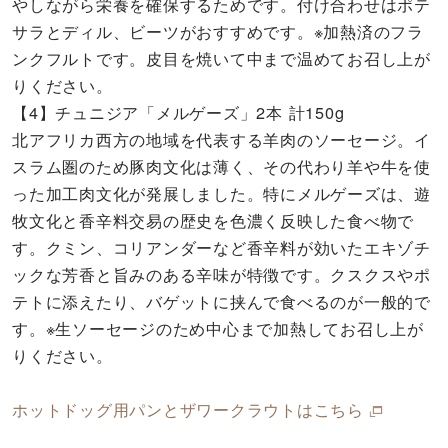
やしながら栄養を確保するためです。付け合わせはポテ
サラとディル、ビーツがおすすめです。※加熱済のフラ
ンクフルトです。皮目を焼いて中まで温めてお召し上が
りください。
【4】チュニジア「メルゲーズ」2本 計150g
北アフリカ西方の地域を代表する羊肉のソーセージ。イ
スラム圏のため豚肉文化は薄く、その代わり羊や牛を使
った加工肉文化が発展しました。特にメルゲーズは、遊
牧文化と香辛料交易の歴史を色濃く反映した食べ物で
す。クミン、コリアンダーなど香辛料が効いたエキゾチ
ックな芳香と旨みのある辛味が特徴です。クスクスやポ
テトに添えたり、バゲットに挟んで食べるのが一般的で
す。※生ソーセージのため中心まで加熱してお召し上が
りください。
ホットドッグ用パンとザワークラウトはこちら