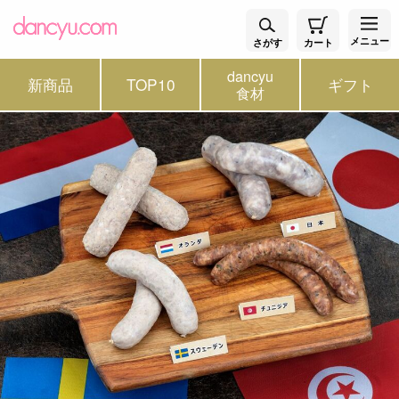
メニュー
さがす
カート
dancyu
新商品
TOP10
ギフト
食材