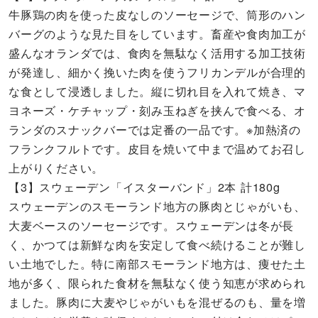
牛豚鶏の肉を使った皮なしのソーセージで、筒形のハン
バーグのような見た目をしています。畜産や食肉加工が
盛んなオランダでは、食肉を無駄なく活用する加工技術
が発達し、細かく挽いた肉を使うフリカンデルが合理的
な食として浸透しました。縦に切れ目を入れて焼き、マ
ヨネーズ・ケチャップ・刻み玉ねぎを挟んで食べる、オ
ランダのスナックバーでは定番の一品です。※加熱済の
フランクフルトです。皮目を焼いて中まで温めてお召し
上がりください。
【3】スウェーデン「イスターバンド」2本 計180g
スウェーデンのスモーランド地方の豚肉とじゃがいも、
大麦ベースのソーセージです。スウェーデンは冬が長
く、かつては新鮮な肉を安定して食べ続けることが難し
い土地でした。特に南部スモーランド地方は、痩せた土
地が多く、限られた食材を無駄なく使う知恵が求められ
ました。豚肉に大麦やじゃがいもを混ぜるのも、量を増