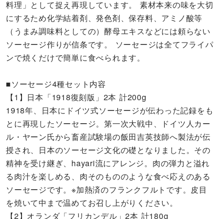
料理」として捉え再現しています。 素材本来の味を大切
にするため化学結着剤、発色剤、保存料、アミノ酸等
（うまみ調味料としての）酵母エキスなどには頼らない
ソーセージ作りが信条です。 ソーセージは全てフライパ
ンで焼くだけで簡単に食べられます。
■ソーセージ4種セット内容
【1】日本「1918復刻版」2本 計200g
1918年、日本にドイツ式ソーセージが伝わった記録をも
とに再現したソーセージ。第一次大戦中、ドイツ人カー
ル・ヤーン氏から畜産試験場の飯田吉英技師へ製法が伝
授され、日本のソーセージ文化の礎となりました。その
精神を受け継ぎ、hayari流にアレンジ。肉の弾力と溢れ
る肉汁を楽しめる、肉そのもののような食べ応えのある
ソーセージです。※加熱済のフランクフルトです。皮目
を焼いて中まで温めてお召し上がりください。
【2】オランダ「フリカンデル」2本 計180g