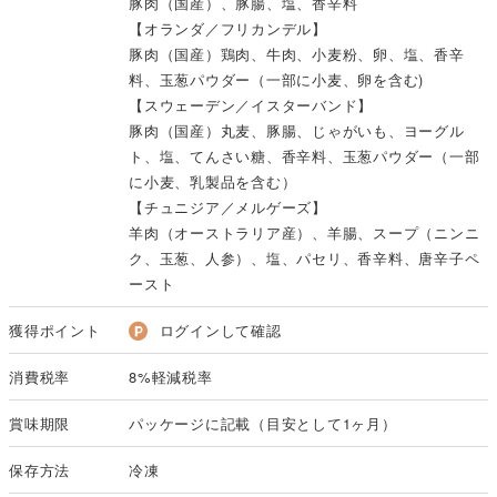
豚肉（国産）、豚腸、塩、香辛料
【オランダ／フリカンデル】
豚肉（国産）鶏肉、牛肉、小麦粉、卵、塩、香辛
料、玉葱パウダー（一部に小麦、卵を含む)
【スウェーデン／イスターバンド】
豚肉（国産）丸麦、豚腸、じゃがいも、ヨーグル
ト、塩、てんさい糖、香辛料、玉葱パウダー（一部
に小麦、乳製品を含む）
【チュニジア／メルゲーズ】
羊肉（オーストラリア産）、羊腸、スープ（ニンニ
ク、玉葱、人参）、塩、パセリ、香辛料、唐辛子ペ
ースト
獲得ポイント
ログインして確認
消費税率
8%軽減税率
賞味期限
パッケージに記載（目安として1ヶ月）
保存方法
冷凍