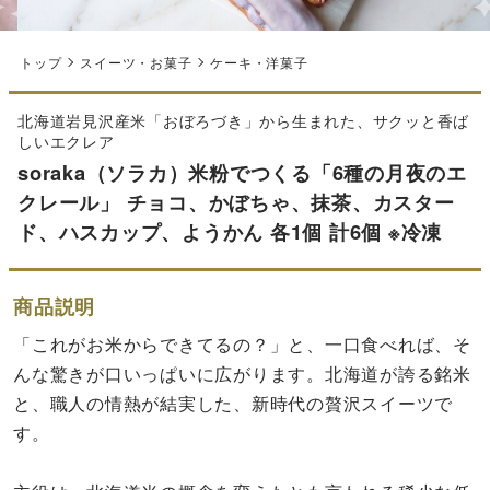
トップ
スイーツ・お菓子
ケーキ・洋菓子
北海道岩見沢産米「おぼろづき」から生まれた、サクッと香ば
しいエクレア
soraka（ソラカ）米粉でつくる「6種の月夜のエ
クレール」 チョコ、かぼちゃ、抹茶、カスター
ド、ハスカップ、ようかん 各1個 計6個 ※冷凍
商品説明
「これがお米からできてるの？」と、一口食べれば、そ
んな驚きが口いっぱいに広がります。北海道が誇る銘米
と、職人の情熱が結実した、新時代の贅沢スイーツで
す。