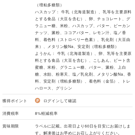
（増粘多糖類）
ハスカップ： 牛乳（北海道製造）、乳等を主要原料
とする食品（大豆を含む）、卵、チョコレート、グ
ラニュー糖、米粉、ハスカップ、バター、ピーカン
ナッツ、澱粉、ココアバター、レモン汁、塩／香
料、着色料（ストロベリー色素）、乳化剤（大豆由
来）、メタリン酸Na、安定剤（増粘多糖類）
ようかん： 牛乳（北海道製造）、卵、乳等を主要原
料とする食品（大豆を含む）、こしあん、ビート含
蜜糖、米粉、グラニュー糖、バター、澱粉、上白
糖、水飴、粉寒天、塩／乳化剤、メタリン酸Na、香
料、安定剤（増粘多糖類）、着色料（金箔）、トレ
ハロース、グリシン
獲得ポイント
ログインして確認
消費税率
8%軽減税率
賞味期限
ラベルに記載。出荷日より60日を目安にお届けしま
す。解凍後はお早めにお召し上がりください。