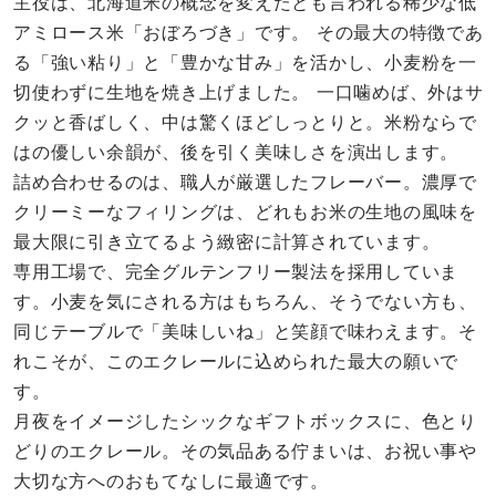
主役は、北海道米の概念を変えたとも言われる稀少な低
アミロース米「おぼろづき」です。 その最大の特徴であ
る「強い粘り」と「豊かな甘み」を活かし、小麦粉を一
切使わずに生地を焼き上げました。 一口噛めば、外はサ
クッと香ばしく、中は驚くほどしっとりと。米粉ならで
はの優しい余韻が、後を引く美味しさを演出します。
詰め合わせるのは、職人が厳選したフレーバー。濃厚で
クリーミーなフィリングは、どれもお米の生地の風味を
最大限に引き立てるよう緻密に計算されています。
専用工場で、完全グルテンフリー製法を採用していま
す。小麦を気にされる方はもちろん、そうでない方も、
同じテーブルで「美味しいね」と笑顔で味わえます。そ
れこそが、このエクレールに込められた最大の願いで
す。
月夜をイメージしたシックなギフトボックスに、色とり
どりのエクレール。その気品ある佇まいは、お祝い事や
大切な方へのおもてなしに最適です。