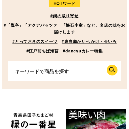
HOTワード
#鍋の取り寄せ
#「瓢亭」「アクアパッツァ」「懐石小室」など、名店の味をお
届けします
#とっておきのスイーツ
#東白庵かりべ かけ・せいろ
#江戸前ちば海苔
#dancyuカレー特集