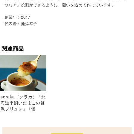
つなぐ」役割ができるように、願いを込めて作っています。
創業年：2017
代表者：池添幸子
関連商品
soraka（ソラカ）「北
海道平飼いたまごの贅
沢ブリュレ」 1個
100g×6個入り ※冷凍