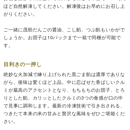
ほど自然解凍してください。解凍後はお早めにお召し上
がりください。
ご一緒に茂助だんごの醤油、こし餡、つぶ餡もいかがで
しょうか。お団子は10パックまで一箱で同梱が可能で
す。
目利きの一押し
絶妙な火加減で練り上げられた黒ごま餡は濃厚でありな
がら、後味は驚くほど上品。中に忍ばせた香ばしいクル
ミが最高のアクセントとなり、もちもちのお団子、とろ
りとした餡、カリッとしたクルミの3つの食感が口の中
で見事に調和します。最新の冷凍技術で引き出される、
つきたて本来の米の甘みと贅沢な風味をぜひご堪能くだ
さい。