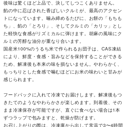
後味は驚くほど上品で、決してしつこくありません。
餡の中に忍ばされた香ばしいクルミが、最高のアクセン
トになっています。噛み締めるたびに、お餅の「もちも
ち」、餡の「とろり」、そしてクルミの「カリッ」とし
た軽快な食感がリズミカルに弾けます。胡麻の風味にク
ルミの芳醇な油分が重なり合います。
国産米100%のうるち米で作られるお団子は、CAS凍結
により、鮮度・食感・旨みなどを保持することができる
ため、解凍後も本来の味を損ないません。やわらかく、
もっちりとした食感で噛むほどにお米の味わいと甘みが
感じられます。
フードパックに入れて冷凍でお届けします。解凍後もつ
きたてのようなやわらかさが楽しめます。到着後、その
まま冷凍保存が可能ですが、直ぐに食べない場合は1本
ずつラップで包みますと、乾燥が防げます。
お召し上がりの際は、冷凍庫から出して常温で3〜4時間