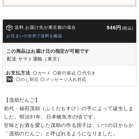
送料 お届け先が東京都の場合
946円
(税込)
お住まいの住所で送料を確認
この商品はお届け日の指定が可能です
配送 ヤマト運輸（東京）
お支払方法
カード
銀行振込
代引き
〇
〇
〇
のし対応
メッセージ入れ対応
〇
〇
【茂助だんご】
初代・福田茂助（ふくだもすけ）の手によって誕生しま
した。明治31年、日本橋魚市の頃です。
甘味とお酒を愛した茂助の作る団子は、いつの日からか
「茂助のだんご」と呼ばれるようになりました。