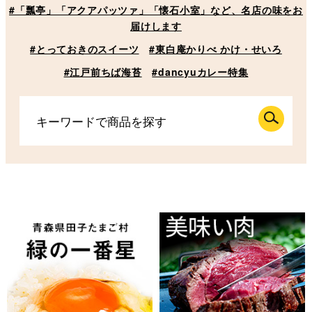
#「瓢亭」「アクアパッツァ」「懐石小室」など、名店の味をお
届けします
#とっておきのスイーツ
#東白庵かりべ かけ・せいろ
#江戸前ちば海苔
#dancyuカレー特集