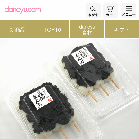
メニュー
さがす
カート
dancyu
新商品
TOP10
ギフト
食材