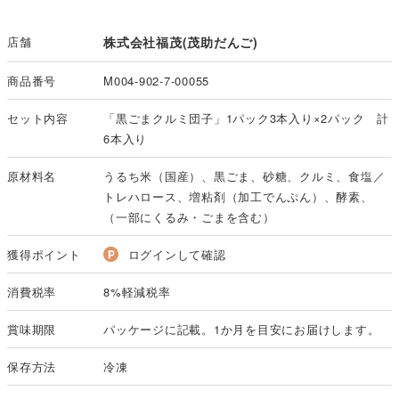
店舗
株式会社福茂(茂助だんご)
商品番号
M004-902-7-00055
セット内容
「黒ごまクルミ団子」1パック3本入り×2パック 計
6本入り
原材料名
うるち米（国産）、黒ごま、砂糖、クルミ、食塩／
トレハロース、増粘剤（加工でんぷん）、酵素、
（一部にくるみ・ごまを含む）
獲得ポイント
ログインして確認
消費税率
8%軽減税率
賞味期限
パッケージに記載。1か月を目安にお届けします。
保存方法
冷凍