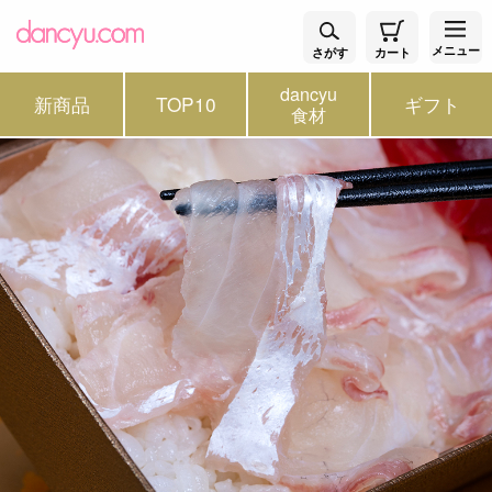
メニュー
さがす
カート
dancyu
新商品
TOP10
ギフト
食材