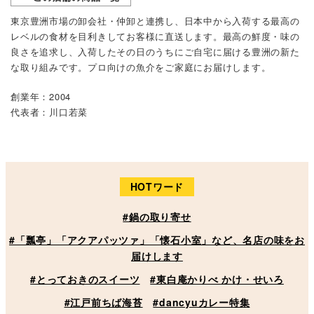
東京豊洲市場の卸会社・仲卸と連携し、日本中から入荷する最高の
レベルの食材を目利きしてお客様に直送します。最高の鮮度・味の
良さを追求し、入荷したその日のうちにご自宅に届ける豊洲の新た
な取り組みです。プロ向けの魚介をご家庭にお届けします。
創業年：2004
代表者：川口若菜
HOTワード
#鍋の取り寄せ
#「瓢亭」「アクアパッツァ」「懐石小室」など、名店の味をお
届けします
#とっておきのスイーツ
#東白庵かりべ かけ・せいろ
#江戸前ちば海苔
#dancyuカレー特集