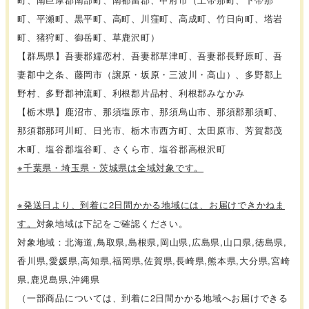
町、平瀬町、黒平町、高町、川窪町、高成町、竹日向町、塔岩
町、猪狩町、御岳町、草鹿沢町）
【群馬県】吾妻郡嬬恋村、吾妻郡草津町、吾妻郡長野原町、吾
妻郡中之条、藤岡市（譲原・坂原・三波川・高山）、多野郡上
野村、多野郡神流町、利根郡片品村、利根郡みなかみ
【栃木県】鹿沼市、那須塩原市、那須烏山市、那須郡那須町、
那須郡那珂川町、日光市、栃木市西方町、太田原市、芳賀郡茂
木町、塩谷郡塩谷町、さくら市、塩谷郡高根沢町
※千葉県・埼玉県・茨城県は全域対象です。
※発送日より、到着に2日間かかる地域には、お届けできかねま
す。
対象地域は下記をご確認ください。
対象地域：北海道,鳥取県,島根県,岡山県,広島県,山口県,徳島県,
香川県,愛媛県,高知県,福岡県,佐賀県,長崎県,熊本県,大分県,宮崎
県,鹿児島県,沖縄県
（一部商品については、到着に2日間かかる地域へお届けできる