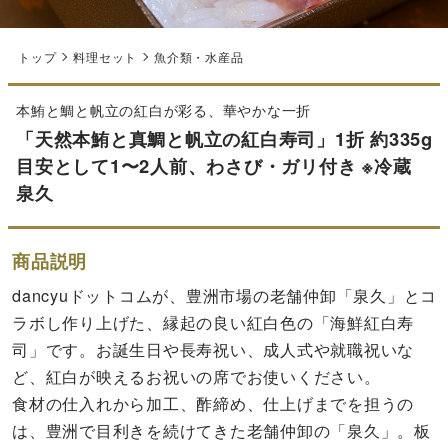
トップ
料理セット
魚介類・水産品
本鮪と鯛と帆立の紅白が彩る、華やかな一折
「天然本鮪と真鯛と帆立の紅白寿司」1折 約335g
目安として1〜2人前、わさび・ガリ付き ※冷蔵
泉久
商品説明
dancyuドットコムが、豊洲市場の老舗仲卸「泉久」とコ
ラボし作り上げた、縁起の良い紅白色の「海鮮紅白寿
司」です。お誕生日や長寿祝い、成人式や就職祝いな
ど、紅白が映えるお祝いの席でお使いください。
食材の仕入れから加工、酢締め、仕上げまでを担うの
は、豊洲で目利きを続けてきた老舗仲卸の「泉久」。板