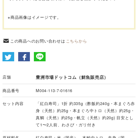
※商品画像はイメージです。
この商品へのお問い合わせは
こちらから
店舗
豊洲市場ドットコム（鮮魚販売店）
商品番号
M004-113-7-01616
セット内容
「紅白寿司」1折 約335g（酢飯約240g・本まぐろ赤
身（天然）約25g・本まぐろ中トロ（天然）約25g・
真鯛（天然）約25g・帆立（天然）約20g) 目安とし
て1〜2人前、わさび・ガリ付き
原材料名
紅白寿司：米（国産）、本鮪中トロ、赤身（国