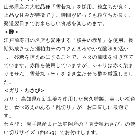
山形県産の大粒品種「雪若丸」を採用。粒立ちが良く、
上品な甘みが特徴です。時間が経っても粒立ちが良く、
発送翌日までお米らしい食感を楽しめます。
＜酢＞
江戸前寿司の名店も愛用する「横井の赤酢」を使用。長
期熟成させた酒粕由来のコクとまろやかな酸味を活か
し、砂糖を控えめにすることで、ネタの風味を引き立て
ています。赤酢を使用していますが、シャリは赤く染ま
りません。雪若丸（米）を引き立たせる酢を厳選しまし
た。
＜ガリ・わさび＞
ガリ： 高知県産新生姜を使用した泉久特製。美しい桜色
と、食べ応えのある「乱切り」が、お口直しに最適で
す。
わさび： 岩手県産または静岡産の「真妻種わさび」の使
い切りサイズ（約25g）でお付けします。