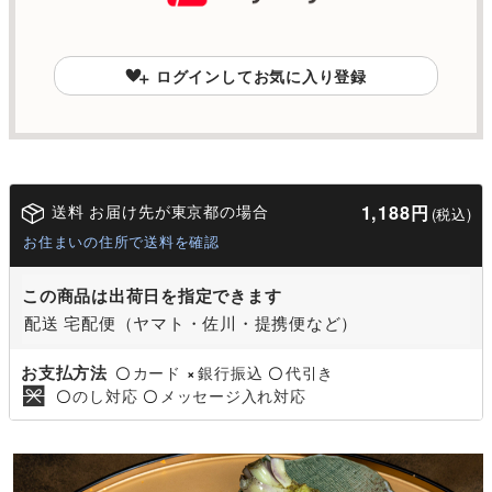
ログインしてお気に入り登録
送料 お届け先が東京都の場合
1,188円
(税込)
お住まいの住所で送料を確認
この商品は出荷日を指定できます
配送 宅配便（ヤマト・佐川・提携便など）
お支払方法
カード
銀行振込
代引き
〇
×
〇
のし対応
メッセージ入れ対応
〇
〇