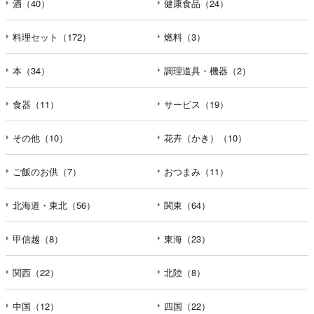
酒（40）
健康食品（24）
料理セット（172）
燃料（3）
本（34）
調理道具・機器（2）
食器（11）
サービス（19）
その他（10）
花卉（かき）（10）
ご飯のお供（7）
おつまみ（11）
北海道・東北（56）
関東（64）
甲信越（8）
東海（23）
関西（22）
北陸（8）
中国（12）
四国（22）