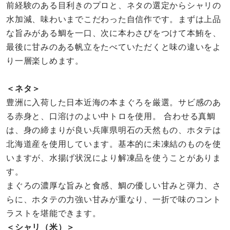
前経験のある目利きのプロと、ネタの選定からシャリの
水加減、味わいまでこだわった自信作です。まずは上品
な旨みがある鯛を一口、次に本わさびをつけて本鮪を、
最後に甘みのある帆立をたべていただくと味の違いをよ
り一層楽しめます。
＜ネタ＞
豊洲に入荷した日本近海の本まぐろを厳選。サビ感のあ
る赤身と、口溶けのよい中トロを使用。 合わせる真鯛
は、身の締まりが良い兵庫県明石の天然もの、ホタテは
北海道産を使用しています。基本的に未凍結のものを使
いますが、水揚げ状況により解凍品を使うことがありま
す。
まぐろの濃厚な旨みと食感、鯛の優しい甘みと弾力、さ
らに、ホタテの力強い甘みが重なり、一折で味のコント
ラストを堪能できます。
＜シャリ（米）＞