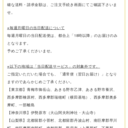
確な送料・請求金額は、ご注文手続き画面にてご確認下さいま
せ。
※毎週月曜日の当日配送について
毎週月曜日の当日配送便は、都合上「18時以降」のお届けのみ
となります。
予めご了承くださいませ。
※以下の地域は「当日配送サービス」の対象外です。
ご指定いただいた場合でも、「通常便（翌日お届け）」となり
ますのであらかじめご了承ください。
【東京都】青梅市御岳山、あきる野市乙津、あきる野市養沢、
西多摩郡檜原村、西多摩郡瑞穂町（横田基地）、西多摩郡奥多
摩町、一部離島
【神奈川県】伊勢原市（大山阿夫利神社・大山寺）
【山梨県】北都留郡小菅村、北都留郡丹波山村、南巨摩郡早川
町、南巨摩郡南部町、南都留郡、甲府市（上帯那町、下帯那