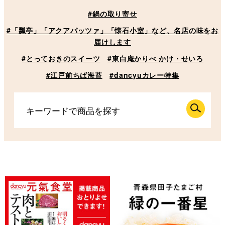
#鍋の取り寄せ
#「瓢亭」「アクアパッツァ」「懐石小室」など、名店の味をお
届けします
#とっておきのスイーツ
#東白庵かりべ かけ・せいろ
#江戸前ちば海苔
#dancyuカレー特集