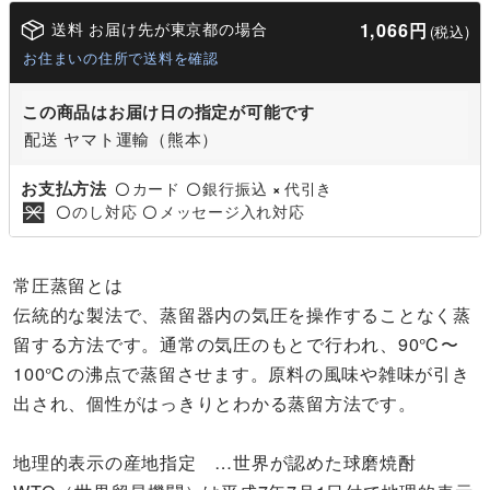
送料 お届け先が東京都の場合
1,066円
(税込)
お住まいの住所で送料を確認
この商品はお届け日の指定が可能です
配送 ヤマト運輸（熊本）
お支払方法
カード
銀行振込
代引き
〇
〇
×
のし対応
メッセージ入れ対応
〇
〇
常圧蒸留とは
伝統的な製法で、蒸留器内の気圧を操作することなく蒸
留する方法です。通常の気圧のもとで行われ、90℃〜
100℃の沸点で蒸留させます。原料の風味や雑味が引き
出され、個性がはっきりとわかる蒸留方法です。
地理的表示の産地指定 …世界が認めた球磨焼酎