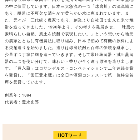
の中に位置しています。日本三大急流の一つ「球磨川」の源流域に
あり、醸造に不可欠な清らかで柔らかい水に恵まれています。ま
た、元々が一三代続く農家であり、創業より自社田で出来た米で焼
酎を造ってきました。1990年より、その考えを発展させ、「球磨の
素晴らしい自然、風土を焼酎で表現したい。」という想いから地元
の農家とともに有機農法に取り組み、日本で初めて有機の原料によ
る焼酎造りを始めました。造りは球磨焼酎五百年の伝統を継承し、
少量ずつ丁寧に麹を造っていきます。そして常圧蒸留器・減圧蒸留
器の二つを使い分けて、味わい・香りが全く違う原酒を造り出しま
す。「豊永蔵」はロサンゼルス・コンペティションで二年連続金賞
を受賞し、「常圧豊永蔵」は全日本酒類コンテストで第一位特賞首
席を受賞しています。
創業年：1894
代表者：豊永史郎
HOTワード