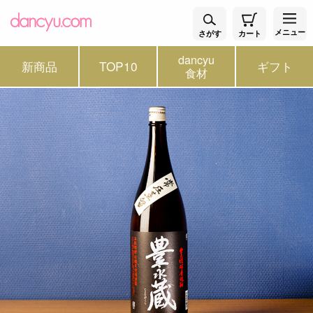
メニュー
さがす
カート
dancyu
新商品
TOP10
ギフト
食材