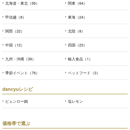
北海道・東北（56）
関東（64）
甲信越（8）
東海（24）
関西（22）
北陸（8）
中国（12）
四国（23）
九州・沖縄（39）
輸入食品（1）
季節イベント（76）
ペットフード（3）
dancyuレシピ
ピェンロー鍋
塩レモン
価格帯で選ぶ