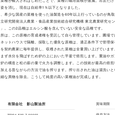
な菜種が輸入されはじめたことで、菜種の栽培面積が激減。出雲だけ
は姿を消し、現在は自給率1％以下となりました。
中、希少な国産の菜種を使った油製造を60年以上行っているのが鳥
国立研究開発法人農業・食品産業技術総合研究機構 東北農業研究セ
シ」。この2品種はエルシン酸を含んでいない安全な品種です。
油所は、この原種の育成者権を受託して自ら管理しています。圃場で
にネットハウスで隔離。採取した優良な原種は、適正条件下で管理保
種を契約農家に毎年提供し、収穫された菜種は全量買い上げています
、まず水分を飛ばすため炉の上においた平釜で焙煎します。重油やガ
て炉の構造と松の薪の量で火力を調整します。この技術が最高の焙煎
を加える昔ながらの方法で油を搾ります。搾り出された油は湯洗いと
微細な異物を除去。こうして純度の高い菜種油が完成します。
有限会社 影山製油所
賞味期限
保存方法
M004-509-7-00003