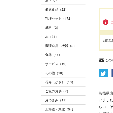
酒（40）
健康食品（22）
料理セット（172）
燃料（3）
本（34）
※商
調理道具・機器（2）
食器（11）
この
サービス（19）
その他（10）
花卉（かき）（10）
ご飯のお供（7）
島根県
いまし
おつまみ（11）
らい、
北海道・東北（54）