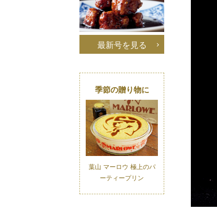
最新号を見る
季節の贈り物に
葉山 マーロウ 極上のパ
ーティープリン