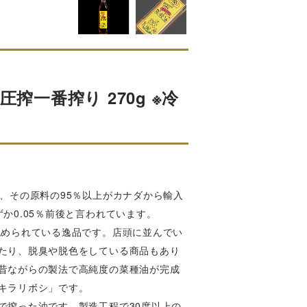
搾一番搾り 270g ※冷
、その原料の95％以上がカナダから輸入
か0.05％前後と言われています。
認められている逸品です。店頭に並んでい
たり、脱臭や脱色をしている商品もあり
昔ながらの製法で高純度の菜種油が完成
キラリボシ」です。
で搾った油です。製造工程で30度以上の