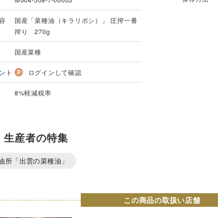
容
国産「菜種油（キラリボシ）」 圧搾一番
搾り 270g
国産菜種
ント
ログインして確認
8%軽減税率
・生産者の特集
油所「出雲の菜種油」
この商品の取扱い店舗