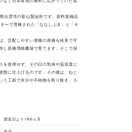
でなく日本各地の農村に広がっていた菜
取県出雲市の影山製油所です。原料菜種品
ンターで育種された「ななしぶき」と「キ
は、交配しやすい菜種の原種を純系で守
存し原種増殖圃場で育てます。そこで採
。
スを使用せず、その日の気候や温湿度に
状態に仕上げるのです。その後は、ねじ
いう工程で水分や不純物を取り除き、ろ
製造日より1年6ヵ月
常温