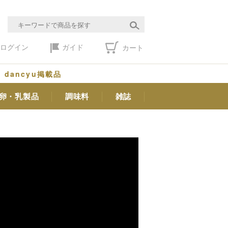
ログイン
ガイド
カート
dancyu掲載品
卵・乳製品
調味料
雑誌