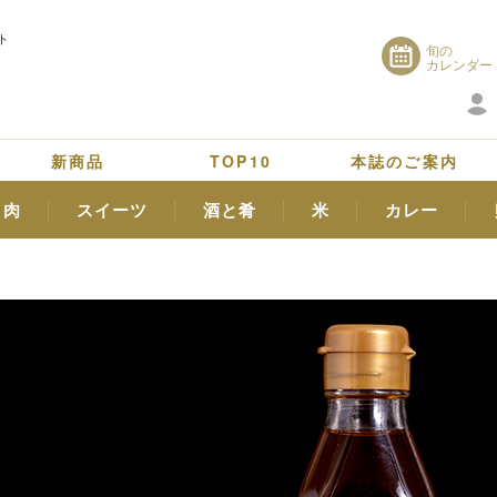
ト
旬の
カレンダー
新商品
TOP10
本誌のご案内
肉
スイーツ
酒と肴
米
カレー