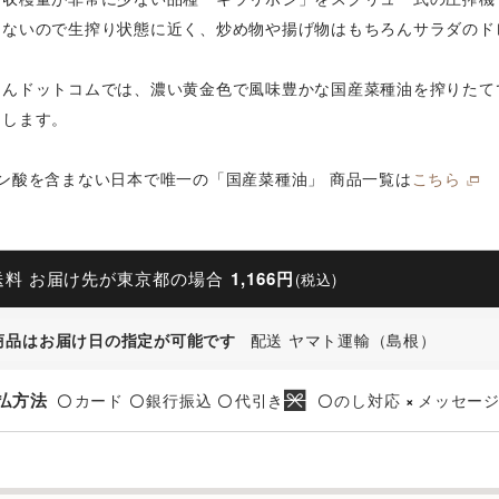
えないので生搾り状態に近く、炒め物や揚げ物はもちろんサラダのド
もんドットコムでは、濃い黄金色で風味豊かな国産菜種油を搾りたて
たします。
ン酸を含まない日本で唯一の「国産菜種油」 商品一覧は
こちら
送料 お届け先が東京都の場合
1,166円
(税込)
商品はお届け日の指定が可能です
配送 ヤマト運輸（島根）
払方法
カード
銀行振込
代引き
のし対応
メッセー
〇
〇
〇
〇
×