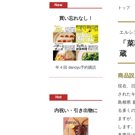
トップ
買い忘れなし！
エルシ
「菜
蔵
年４回 dancyu予約購読
商品説
現在、
されたキ
島根県
内祝い・引き出物に
る多く
ますが
します
本商品