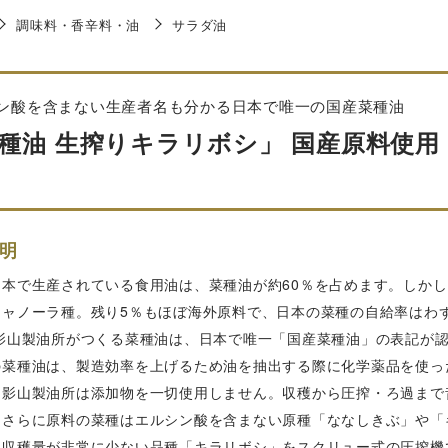
調味料・香辛料・油
サラダ油
ン酸を含まない生産者名も分かる日本で唯一の国産菜種油
種油 生搾りキラリボシ」 国産原料使用 圧
明
日本で生産されている食用油は、菜種油が約60％を占めます。しかし
ャノーラ種。残り5％もほぼ海外原料で、日本の菜種の自給率はわず
 影山製油所がつくる菜種油は、日本で唯一「国産菜種油」の表記が
の菜種油は、製造効率を上げるため油を抽出する際に化学薬品を使っ
、影山製油所は添加物を一切使用しません。収穫から圧搾・ろ過まで
。さらに原料の菜種はエルシン酸を含まない原種「ななしきぶ」や「
は収穫量が非常に少ない品種「キラリボシ」をスクリュー式の圧搾機