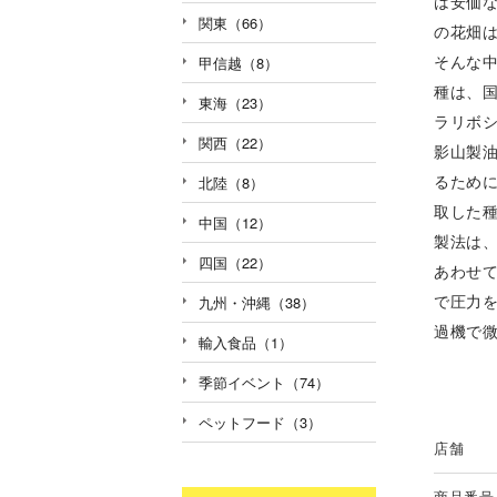
は安価
関東（66）
の花畑
そんな
甲信越（8）
種は、
東海（23）
ラリボ
関西（22）
影山製
るため
北陸（8）
取した
中国（12）
製法は
四国（22）
あわせ
で圧力
九州・沖縄（38）
過機で
輸入食品（1）
季節イベント（74）
ペットフード（3）
店舗
商品番号