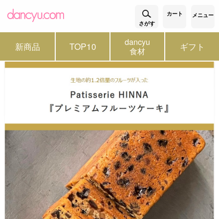
カート
メニュー
さがす
dancyu
新商品
TOP10
ギフト
食材