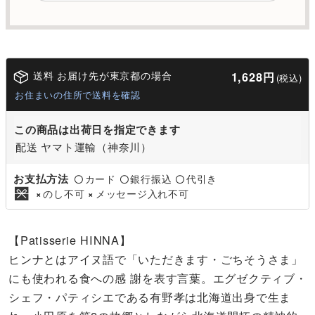
送料 お届け先が東京都の場合
1,628円
(税込)
お住まいの住所で送料を確認
この商品は出荷日を指定できます
配送 ヤマト運輸（神奈川）
お支払方法
カード
銀行振込
代引き
〇
〇
〇
のし不可
メッセージ入れ不可
×
×
【Patisserie HINNA】
ヒンナとはアイヌ語で「いただきます・ごちそうさま」
にも使われる食への感 謝を表す言葉。エグゼクティブ・
シェフ・パティシエである有野孝は北海道出身で生ま