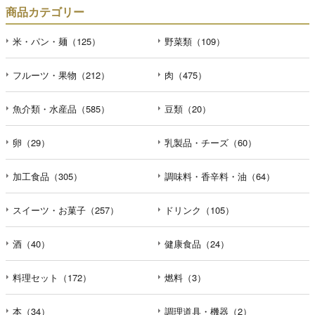
商品カテゴリー
米・パン・麺（125）
野菜類（109）
フルーツ・果物（212）
肉（475）
魚介類・水産品（585）
豆類（20）
卵（29）
乳製品・チーズ（60）
加工食品（305）
調味料・香辛料・油（64）
スイーツ・お菓子（257）
ドリンク（105）
酒（40）
健康食品（24）
料理セット（172）
燃料（3）
本（34）
調理道具・機器（2）