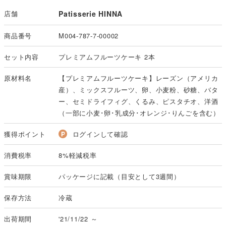
店舗
Patisserie HINNA
商品番号
M004-787-7-00002
セット内容
プレミアムフルーツケーキ 2本
原材料名
【プレミアムフルーツケーキ】レーズン（アメリカ
産）、ミックスフルーツ、卵、小麦粉、砂糖、バタ
ー、セミドライフィグ、くるみ、ピスタチオ、洋酒
（一部に小麦･卵･乳成分･オレンジ･りんごを含む）
獲得ポイント
ログインして確認
消費税率
8%軽減税率
賞味期限
パッケージに記載（目安として3週間）
保存方法
冷蔵
出荷期間
'21/11/22 ～