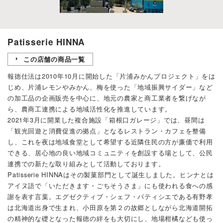
Patisserie HINNA
この店舗の商品一覧
報徳仕法は2010年10月に開始した「片浦みかんプロジェクト」をは
じめ、片浦レモンやみかん、梅を使った「地域振興サイダー」など
の加工品の企画販売を中心に、地元の農家と商工業者を繋げなが
ら、農商工連携による地域活性化を推進しています。
2021年3月に開業した複合施設「箱根口ガレージ」では、昼間は
「観光回遊と消費促進の拠点」となるレストラン・カフェを整備
し、これを夜は地域食堂として希望する近隣住民の方が廉価で利用
できる、居心地の良い地域コミュニティを創設する場として、公民
連携での新たな取り組みとして活動しております。
Patisserie HINNAはその製菓部門として誕生しました。ヒンナとは
アイヌ語で「いただきます・ごちそうさま」にも使われる食への感
謝を表す言葉。エグゼクティブ・シェフ・パティシエである有野孝
は北海道出身で生まれ、小田原を第２の故郷としながら北海道開拓
の精神的な礎となった報徳の絆をも大切にし、地場柑橘なども使っ