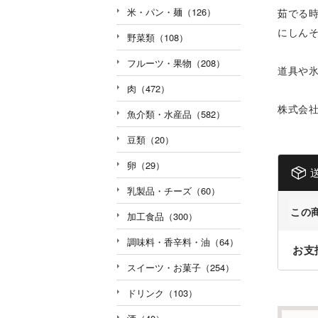
米・パン・麺（126）
茹でる
にしん
野菜類（108）
フルーツ・果物（208）
道具や
肉（472）
株式会社
魚介類・水産品（582）
豆類（20）
卵（29）
乳製品・チーズ（60）
この
加工食品（300）
調味料・香辛料・油（64）
お支
スイーツ・お菓子（254）
ドリンク（103）