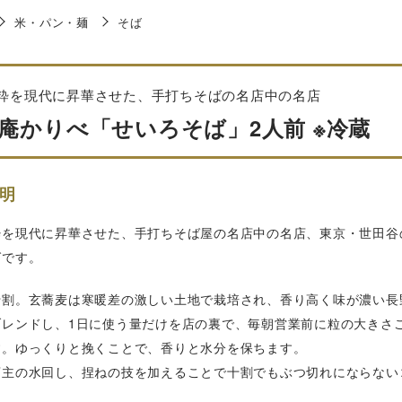
米・パン・麺
そば
粋を現代に昇華させた、手打ちそばの名店中の名店
庵かりべ「せいろそば」2人前 ※冷蔵
明
粋を現代に昇華させた、手打ちそば屋の名店中の名店、東京・世田谷
ばです。
十割。玄蕎麦は寒暖差の激しい土地で栽培され、香り高く味が濃い長
ブレンドし、1日に使う量だけを店の裏で、毎朝営業前に粒の大きさ
す。ゆっくりと挽くことで、香りと水分を保ちます。
店主の水回し、捏ねの技を加えることで十割でもぶつ切れにならない