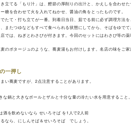
引き立てる「もり汁」は、鰹節の厚削りの出汁と、かえしを合わせた
ュー糖を合わせて火を入れてねかせ、醤油の角をとったものです。
茹でたて・打ち立てが一番。到着日当日、茹でる前に必ず調理方法を
し、またつゆなどもすべて食べられる状態にしてから、そばをゆでて
お店では、ねぎとわさびが付きます。今回のセットにはわさび等の薬
蕎麦のポタージュのような、蕎麦湯もお付けします。名店の味をご家
の一押し
うまい蕎麦ですが、2点注意することがあります。
大きな鍋と大きなボールとザルと十分な量の冷たい水を用意すること
は酒を飲めないなら せいろそば を1人で2人前
めるなら、にしんそば＆せいろそば でしょう。