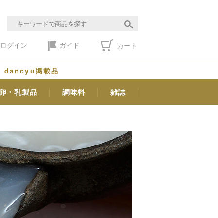
ログイン
ガイド
カート
dancyu掲載品
卵・乳製品
調味料
雑誌