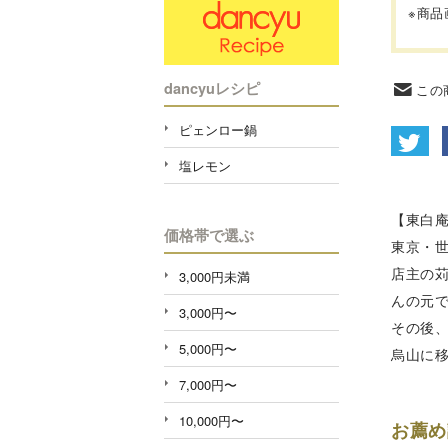
※商
dancyuレシピ
この
ピェンロー鍋
塩レモン
【東白
価格帯で選ぶ
東京・
店主の苅
3,000円未満
んの元で
3,000円〜
その後
5,000円〜
烏山に
7,000円〜
10,000円〜
お薦め