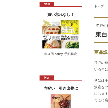
トップ
買い忘れなし！
江戸の
東白
商品説
年４回 dancyu予約購読
江戸の
いろそ
そばは
沢産を
内祝い・引き出物に
にしま
そこに