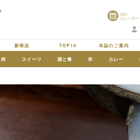
ト
旬の
カレンダー
新商品
TOP10
本誌のご案内
肉
スイーツ
酒と肴
米
カレー