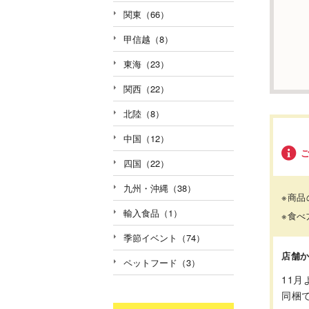
関東（66）
甲信越（8）
東海（23）
関西（22）
北陸（8）
中国（12）
四国（22）
九州・沖縄（38）
※商
輸入食品（1）
※食
季節イベント（74）
店舗
ペットフード（3）
11
同梱