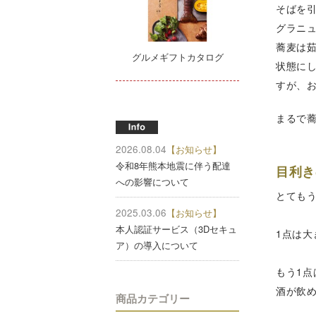
そばを
グラニ
蕎麦は
グルメギフトカタログ
状態に
すが、
まるで
2026.08.04
【お知らせ】
令和8年熊本地震に伴う配達
目利き
への影響について
とても
2025.03.06
【お知らせ】
本人認証サービス（3Dセキュ
1点は
ア）の導入について
もう1点
酒が飲
商品カテゴリー