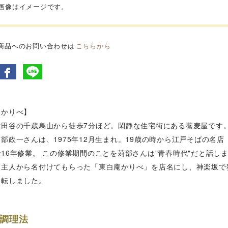
品画像はイメージです。
商品へのお問い合わせは
こちらから
庵かりべ】
世田谷の千歳烏山から徒歩7分ほど。閑静な住宅街にある蕎麦屋です
部政一さんは、1975年12月生まれ。19歳の時から江戸そばの名
16年修業。 この修業期間のことを苅部さんは"青春時代"だと話し
、主人から名付けてもらった「東白庵かりべ」を店名にし、神楽坂で独
移転しました。
調理法