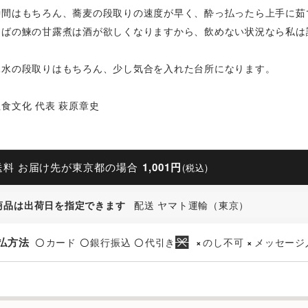
時間はもちろん、蕎麦の段取りの速度が早く、酔っ払ったら上手に茹
そばの鰊の甘露煮は酒が欲しくなりますから、飲めない状況なら私は
氷水の段取りはもちろん、少し気合を入れた台所になります。
食文化 代表 萩原章史
送料 お届け先が東京都の場合
1,001円
(税込)
商品は出荷日を指定できます
配送 ヤマト運輸（東京）
払方法
カード
銀行振込
代引き
のし不可
メッセージ
〇
〇
〇
×
×