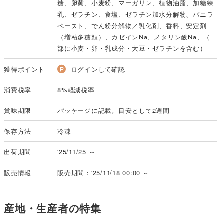
糖、卵黄、小麦粉、マーガリン、植物油脂、加糖練
乳、ゼラチン、食塩、ゼラチン加水分解物、バニラ
ペースト、でん粉分解物／乳化剤、香料、安定剤
（増粘多糖類）、カゼインNa、メタリン酸Na、（一
部に小麦・卵・乳成分・大豆・ゼラチンを含む）
獲得ポイント
ログインして確認
消費税率
8%軽減税率
賞味期限
パッケージに記載。目安として2週間
保存方法
冷凍
出荷期間
'25/11/25 ～
販売情報
販売期間：'25/11/18 00:00 ～
産地・生産者の特集