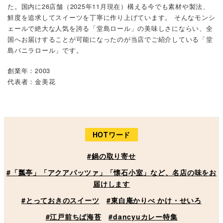
た。国内に26店舗（2025年11月現在）構える今でも素材や製法、
鮮度を追求してスイーツを丁寧に作り上げています。 そんなモンシ
ェールで絶大な人気を誇る「堂島ロール」の美味しさにならい、全
国へお届けすることが可能になったのが当店でご紹介している「堂
島バニラロール」です。
創業年：2003
代表者：金美花
HOTワード
#鍋の取り寄せ
#「瓢亭」「アクアパッツァ」「懐石小室」など、名店の味をお
届けします
#とっておきのスイーツ
#東白庵かりべ かけ・せいろ
#江戸前ちば海苔
#dancyuカレー特集