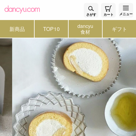
メニュー
さがす
カート
dancyu
新商品
TOP10
ギフト
食材