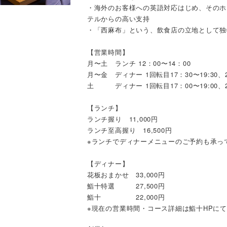
・海外のお客様への英語対応はじめ、そのホ
テルからの高い支持
・「西麻布」という、飲食店の立地として独
【営業時間】
月〜土 ランチ 12：00〜14：00
月〜金 ディナー 1回転目17：30〜19:30、2
土 ディナー 1回転目17：00〜19:00、2回
【ランチ】
ランチ握り 11,000円
ランチ至高握り 16,500円
※ランチでディナーメニューのご予約も承っ
【ディナー】
花板おまかせ 33,000円
鮨十特選 27,500円
鮨十 22,000円
※現在の営業時間・コース詳細は鮨十HPに