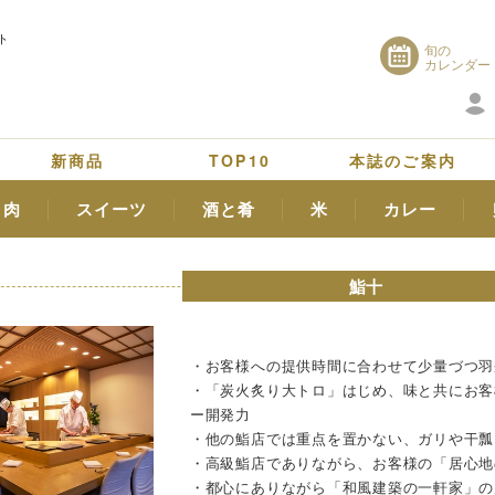
ト
旬の
カレンダー
新商品
TOP10
本誌のご案内
肉
スイーツ
酒と肴
米
カレー
鮨十
・お客様への提供時間に合わせて少量づつ羽
・「炭火炙り大トロ」はじめ、味と共にお客
ー開発力
・他の鮨店では重点を置かない、ガリや干瓢
・高級鮨店でありながら、お客様の「居心地
・都心にありながら「和風建築の一軒家」の