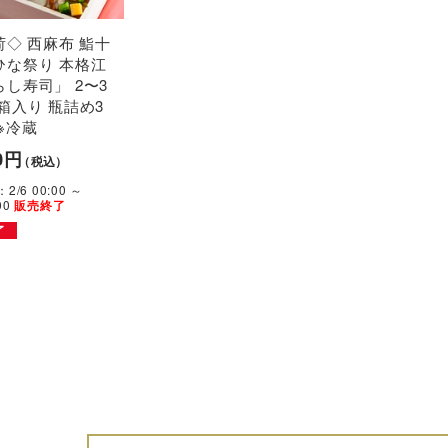
出荷◇ 西麻布 鮨十
ひな祭り 本格江
し寿司」 2〜3
箱入り 瓶詰め3
※冷蔵
0円
（税込）
/6 00:00 ～
:00
販売終了
了