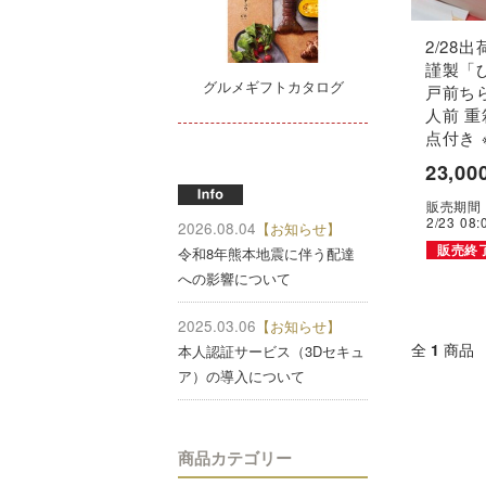
2/28
謹製「
グルメギフトカタログ
戸前ちら
人前 重
点付き 
23,00
販売期間：2
2/23 08
2026.08.04
【お知らせ】
販売終
令和8年熊本地震に伴う配達
への影響について
2025.03.06
【お知らせ】
全
1
商品
本人認証サービス（3Dセキュ
ア）の導入について
商品カテゴリー