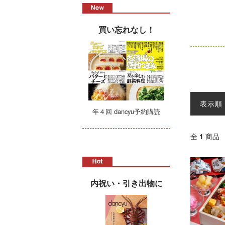
買い忘れなし！
表示順
年４回 dancyu予約購読
全
1
商品
内祝い・引き出物に