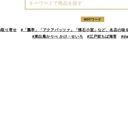
HOTワード
の取り寄せ
#「瓢亭」「アクアパッツァ」「懐石小室」など、名店の味
#東白庵かりべ かけ・せいろ
#江戸前ちば海苔
#d