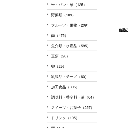
米・パン・麺（125）
野菜類（109）
フルーツ・果物（209）
#鍋
肉（475）
魚介類・水産品（585）
豆類（20）
卵（29）
乳製品・チーズ（60）
加工食品（305）
調味料・香辛料・油（64）
スイーツ・お菓子（257）
ドリンク（105）
酒（40）