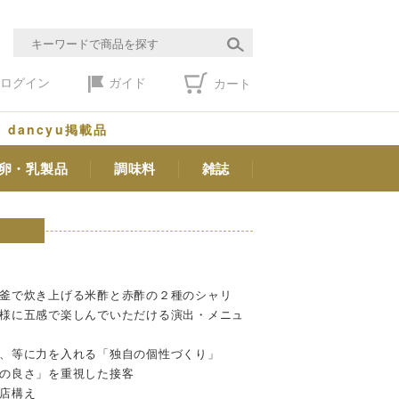
ログイン
ガイド
カート
dancyu掲載品
卵・乳製品
調味料
雑誌
釜で炊き上げる米酢と赤酢の２種のシャリ
様に五感で楽しんでいただける演出・メニュ
、等に力を入れる「独自の個性づくり」
の良さ」を重視した接客
店構え