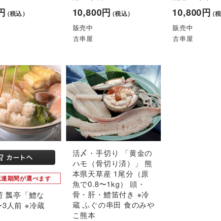
0円
10,800円
10,800円
（税込）
（税込）
（
販売中
販売中
古串屋
古串屋
活〆・手切り 「黄金の
ハモ（骨切り済）」 熊
本県天草産 1尾分（原
配達期間が選べます
魚で0.8〜1kg） 頭・
骨・肝・鱧笛付き ※冷
出荷 瓢亭「鱧な
蔵 ふぐの串田 食のみや
〜3人前 ※冷蔵
こ熊本