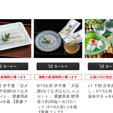
配達期間が選べます
複数の配達期間が選べます
お届け日の指定
出荷 伊予灘 「活〆
8/13出荷 伊予灘 「夕凪
c1 下関 古
 夕凪鱧(ゆうなぎ
鱧(ゆうなぎはも)しゃぶ
し」2〜3人前 
フィレ」 愛媛県産
セット」 愛媛県産 鱧薄
薬味付き ※冷
g ※冷蔵 【愛媛フ
造り約250g＋出汁2パ
ック (3〜4人前) ※冷蔵
【愛媛フェア】