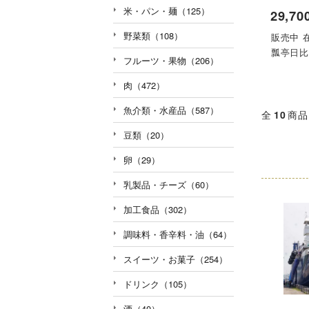
米・パン・麺（125）
29,70
野菜類（108）
販売中 
瓢亭日
フルーツ・果物（206）
肉（472）
魚介類・水産品（587）
全
10
商品
豆類（20）
卵（29）
乳製品・チーズ（60）
加工食品（302）
調味料・香辛料・油（64）
スイーツ・お菓子（254）
ドリンク（105）
酒（40）