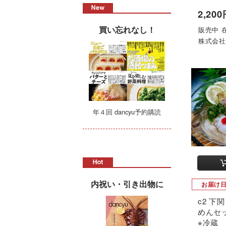
2,20
買い忘れなし！
販売中 
株式会
年４回 dancyu予約購読
内祝い・引き出物に
お届け
c2 下
めんセ
※冷蔵