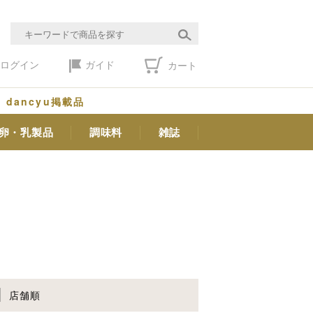
ログイン
ガイド
カート
dancyu掲載品
卵・乳製品
調味料
雑誌
店舗順