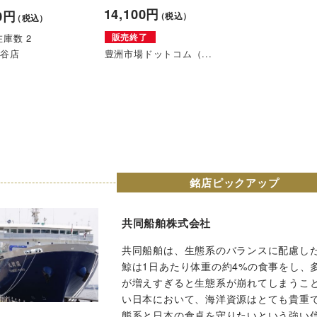
14,100円
0円
（税込）
（税込）
在庫数 2
販売終了
比谷店
豊洲市場ドットコム（...
銘店ピックアップ
共同船舶株式会社
共同船舶は、生態系のバランスに配慮し
鯨は1日あたり体重の約4%の食事をし、
が増えすぎると生態系が崩れてしまうこ
い日本において、海洋資源はとても貴重
態系と日本の食卓を守りたいという強い