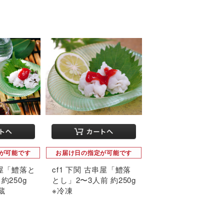
が可能です
お届け日の指定が可能です
串屋「鱧落と
cf1 下関 古串屋「鱧落
約250g
とし」2〜3人前 約250g
蔵
※冷凍