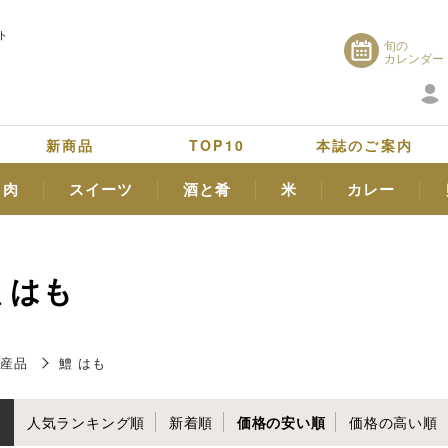
ト
旬の
カレンダー
新商品
TOP10
本誌のご案内
肉
スイーツ
酒と肴
米
カレー
 はも
産品
鱧 はも
人気ランキング順
新着順
価格の安い順
価格の高い順