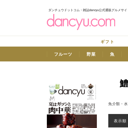
ダンチュウドットコム・雑誌dancyu公式通販グルメサイ
ギフト
フルーツ
野菜
魚
鱧
魚介類・水
表示順