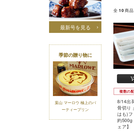
全
10
商品
最新号を見る
季節の贈り物に
複数の
8/14
葉山 マーロウ 極上のパ
骨切り
ーティープリン
はも)
約500
ェア】