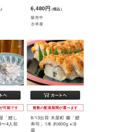
6,480円
込）
（税込）
販売中
古串屋
が可能です
複数の配達期間が選べます
串屋「鱧し
8/13出荷 木屋町 蘭「鱧
3〜4人前
寿司」1本 約600g ※冷
蔵