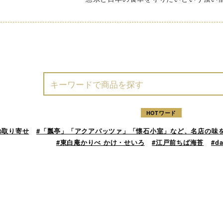
HOTワード
の取り寄せ
#「瓢亭」「アクアパッツァ」「懐石小室」など、名店の味
#東白庵かりべ かけ・せいろ
#江戸前ちば海苔
#d