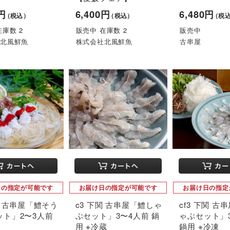
0円
6,400円
6,480円
（税込）
（税込）
（税
在庫数 2
販売中 在庫数 2
販売中
社北風鮮魚
株式会社北風鮮魚
古串屋
日の指定が可能です
お届け日の指定が可能です
お届け日の指定
関 古串屋「鱧そう
c3 下関 古串屋「鱧しゃ
cf3 下関 古
ット」2〜3人前
ぶセット」3〜4人前 鍋
ゃぶセット」
用 ※冷蔵
鍋用 ※冷凍