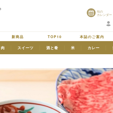
ト
旬の
カレンダー
新商品
TOP10
本誌のご案内
肉
スイーツ
酒と肴
米
カレー