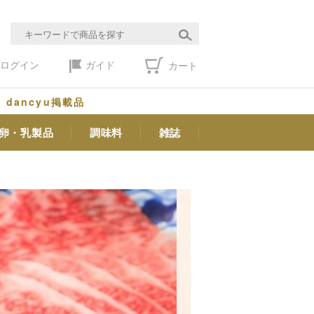
ログイン
ガイド
カート
dancyu掲載品
卵・乳製品
調味料
雑誌