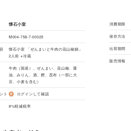
懐石小室
消費期限
保存方法
M004-758-7-00025
出荷期間
容
懐石小室 「ぜんまいと牛肉の花山椒鍋」
2人前 ※冷蔵
販売情報
牛肉（国産）、ぜんまい、花山椒、醤
油、みりん、酒、鰹、昆布（一部に大
豆、小麦を含む）
ント
ログインして確認
8%軽減税率