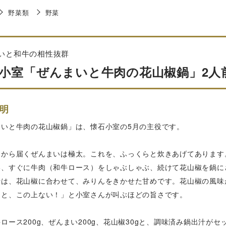
野菜類
野菜
いと和牛の相性抜群
小室「ぜんまいと牛肉の花山椒鍋」2人前
明
まいと牛肉の花山椒鍋」は、懐石小室の5月の主役です。
山から届くぜんまいは極太。これを、ふっくらと炊きあげてあります
い、すぐに牛肉（和牛ロース）をしゃぶしゃぶ、続けて花山椒を鍋に
汁は、花山椒に合わせて、みりんをきかせた甘めです。花山椒の風味
こと、この上ない！」と小室さんが叫ぶほどの旨さです。
ロース200g、ぜんまい200g、花山椒30gと、調味済み鍋出汁がセ