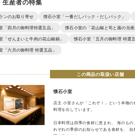
・生産者の特集
ランのお取り寄せ
懐石小室「一番だしパック・だしパック」
室「四月の御料理特選五品」
懐石小室の「花山椒と筍と蕗の当座
室「ぜんまいと牛肉の花山椒鍋」
懐石小室「五月の御料理 特選
室「六月の御料理 特選五品」
この商品の取扱い店舗
懐石小室
店主 小室さんが「これぞ！」という本物の
料理を出しています。
日本料理は四季の食材に恵まれ、 海のもの
れぞれの季節のお知らせである食材を、 自