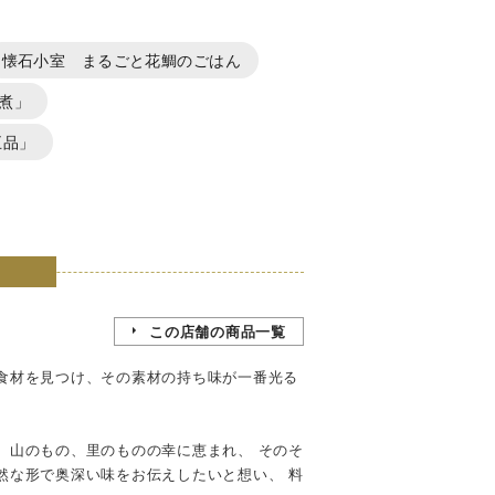
懐石小室 まるごと花鯛のごはん
煮」
五品」
この店舗の商品一覧
食材を見つけ、その素材の持ち味が一番光る
、山のもの、里のものの幸に恵まれ、 そのそ
然な形で奥深い味をお伝えしたいと想い、 料