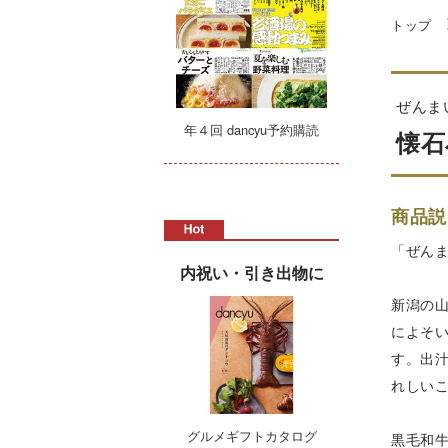
トップ
ぜんま
年４回 dancyu予約購読
懐石
商品説
「ぜん
内祝い・引き出物に
新潟の
によそ
す。出
れしい
グルメギフトカタログ
黒毛和牛