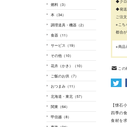
◆ク
燃料（3）
◆発
本（34）
ご注
※こ
調理道具・機器（2）
都合
食器（11）
サービス（19）
※商
その他（10）
花卉（かき）（10）
この
ご飯のお供（7）
おつまみ（11）
北海道・東北（57）
【懐石
関東（64）
四季の
甲信越（8）
食材を
東海（24）