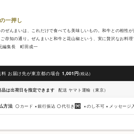
の一押し
んのぜんまいは、これだけで食べても美味しいもの。和牛との相性が
もご存知の通り。ぜんまいと和牛と花山椒という、実に贅沢なお料理
yu元編集長 町田成一
送料 お届け先が東京都の場合
1,001円
(税込)
商品は出荷日を指定できます
配送 ヤマト運輸（東京）
払方法
カード
銀行振込
代引き
のし不可
メッセージ
〇
×
〇
×
×