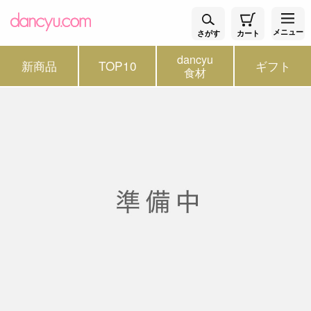
メニュー
さがす
カート
dancyu
新商品
TOP10
ギフト
食材