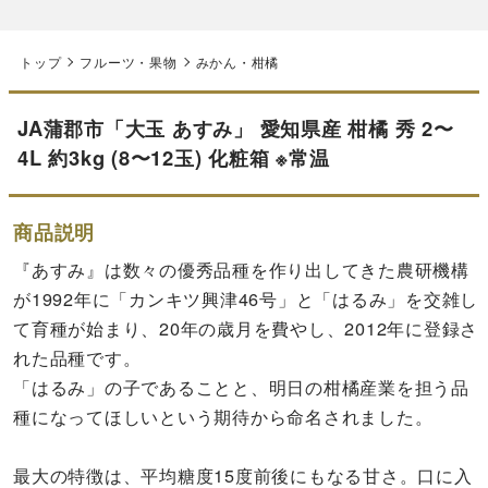
トップ
フルーツ・果物
みかん・柑橘
JA蒲郡市「大玉 あすみ」 愛知県産 柑橘 秀 2〜
4L 約3kg (8〜12玉) 化粧箱 ※常温
商品説明
『あすみ』は数々の優秀品種を作り出してきた農研機構
が1992年に「カンキツ興津46号」と「はるみ」を交雑し
て育種が始まり、20年の歳月を費やし、2012年に登録さ
れた品種です。
「はるみ」の子であることと、明日の柑橘産業を担う品
種になってほしいという期待から命名されました。
最大の特徴は、平均糖度15度前後にもなる甘さ。口に入