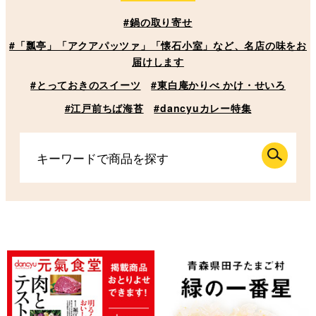
#鍋の取り寄せ
#「瓢亭」「アクアパッツァ」「懐石小室」など、名店の味をお
届けします
#とっておきのスイーツ
#東白庵かりべ かけ・せいろ
#江戸前ちば海苔
#dancyuカレー特集