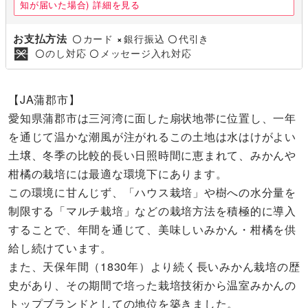
知が届いた場合)
詳細を見る
お支払方法
カード
銀行振込
代引き
〇
×
〇
のし対応
メッセージ入れ対応
〇
〇
【JA蒲郡市】
愛知県蒲郡市は三河湾に面した扇状地帯に位置し、一年
を通じて温かな潮風が注がれるこの土地は水はけがよい
土壌、冬季の比較的長い日照時間に恵まれて、みかんや
柑橘の栽培には最適な環境下にあります。
この環境に甘んじず、「ハウス栽培」や樹への水分量を
制限する「マルチ栽培」などの栽培方法を積極的に導入
することで、年間を通じて、美味しいみかん・柑橘を供
給し続けています。
また、天保年間（1830年）より続く長いみかん栽培の歴
史があり、その期間で培った栽培技術から温室みかんの
トップブランドとしての地位を築きました。