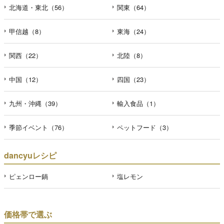
北海道・東北（56）
関東（64）
甲信越（8）
東海（24）
関西（22）
北陸（8）
中国（12）
四国（23）
九州・沖縄（39）
輸入食品（1）
季節イベント（76）
ペットフード（3）
dancyuレシピ
ピェンロー鍋
塩レモン
価格帯で選ぶ