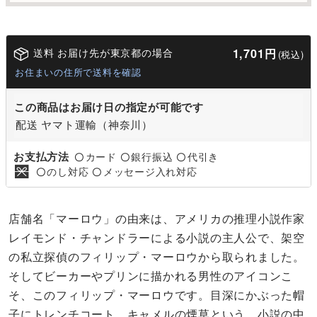
送料 お届け先が東京都の場合
1,701円
(税込)
お住まいの住所で送料を確認
この商品はお届け日の指定が可能です
配送 ヤマト運輸（神奈川）
お支払方法
カード
銀行振込
代引き
〇
〇
〇
のし対応
メッセージ入れ対応
〇
〇
店舗名「マーロウ」の由来は、アメリカの推理小説作家
レイモンド・チャンドラーによる小説の主人公で、架空
の私立探偵のフィリップ・マーロウから取られました。
そしてビーカーやプリンに描かれる男性のアイコンこ
そ、このフィリップ・マーロウです。目深にかぶった帽
子にトレンチコート、キャメルの煙草という、小説の中