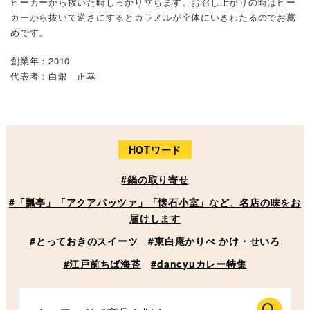
ビーカーから抜いた時しっかり立ちます。お召し上がりの時はビー
カーから抜いて逆さにするとカラメルが全体にいきわたるのでお薦
めです。
創業年：2010
代表者：白銀 正幸
HOTワード
#鍋の取り寄せ
#「瓢亭」「アクアパッツァ」「懐石小室」など、名店の味をお
届けします
#とっておきのスイーツ
#東白庵かりべ かけ・せいろ
#江戸前ちば海苔
#dancyuカレー特集