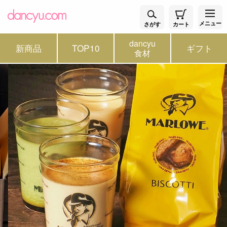
メニュー
さがす
カート
dancyu
新商品
TOP10
ギフト
食材