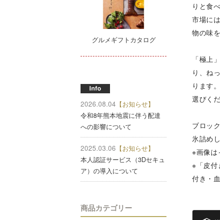
りと食
市場に
物の味
グルメギフトカタログ
「極上
り、ね
ります
選びく
2026.08.04
【お知らせ】
令和8年熊本地震に伴う配達
ブロッ
への影響について
氷詰め
2025.03.06
【お知らせ】
※画像は
本人認証サービス（3Dセキュ
※「皮
ア）の導入について
付き・
商品カテゴリー