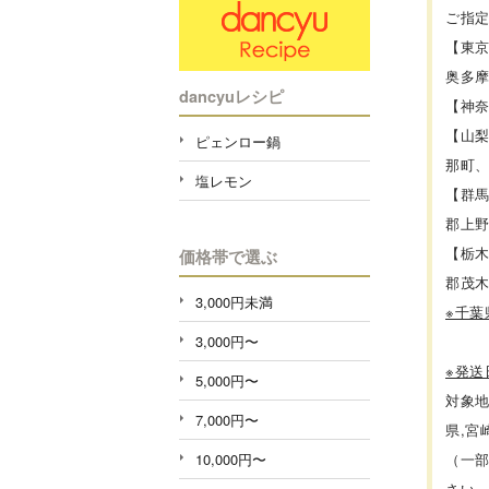
ご指
【東
奥多
dancyuレシピ
【神
【山
ピェンロー鍋
那町
塩レモン
【群
郡上
【栃
価格帯で選ぶ
郡茂
3,000円未満
※千
3,000円〜
※発
5,000円〜
対象地
7,000円〜
県,宮
10,000円〜
（一
さい