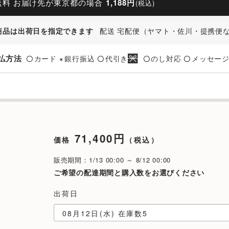
送料 お届け先が東京都の場合
1,188円
(税込)
商品は出荷日を指定できます
配送 宅配便（ヤマト・佐川・提携便
払方法
カード
銀行振込
代引き
のし対応
メッセー
〇
×
〇
〇
〇
71,400円
価格
（税込）
販売期間：1/13 00:00 ～ 8/12 00:00
ご希望の配達期間と購入数をお選びください
出荷日