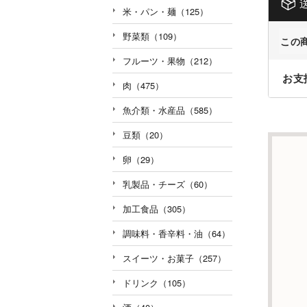
米・パン・麺（125）
野菜類（109）
この
フルーツ・果物（212）
お支
肉（475）
魚介類・水産品（585）
豆類（20）
卵（29）
乳製品・チーズ（60）
加工食品（305）
調味料・香辛料・油（64）
スイーツ・お菓子（257）
ドリンク（105）