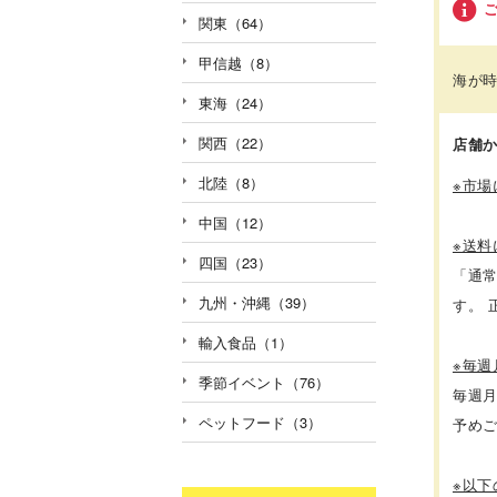
関東（64）
甲信越（8）
海が
東海（24）
関西（22）
店舗
北陸（8）
※市
中国（12）
※送料
四国（23）
「通
九州・沖縄（39）
す。
輸入食品（1）
※毎
季節イベント（76）
毎週
ペットフード（3）
予め
※以