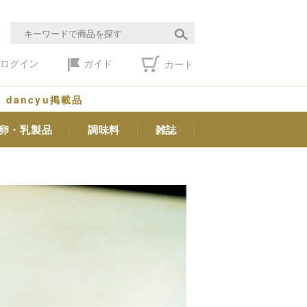
ログイン
ガイド
カート
dancyu掲載品
卵・乳製品
調味料
雑誌