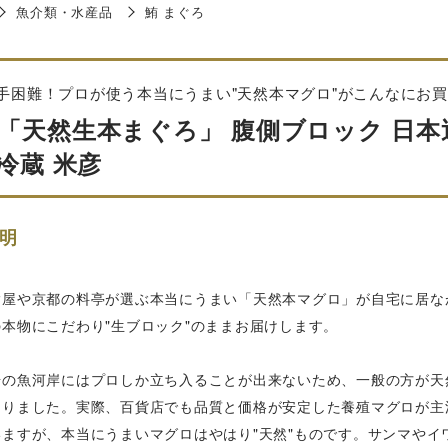
魚介類・水産品
鮪 まぐろ
手困難！プロが使う本当にうまい"天然本マグロ"がこんなにお
「天然生本まぐろ」 腹側ブロック 日本近
※冷蔵 米彦
明
鮨屋や京都の料亭が選ぶ本当にうまい「天然本マグロ」が自宅に居な
本物にこだわり"生ブロック"のままお届けします。
場の魚河岸にはプロしか立ち入ることが出来ないため、一般の方が天
なりました。実際、百貨店でも品質と価格が安定した養殖マグロが主
いますが、本当にうまいマグロはやはり"天然"ものです。サンマやイ