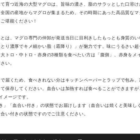
べて育つ近海の大型マグロは、旨味の濃さ、脂のサラッとした口溶け
は全国の産地からマグロが集まるため、その時期にあった高品質なマ
をご堪能ください！
」とは、マグロ専門の仲卸が発送当日に目利きしたもっとも身質のい
っとり濃厚でキメ細かい脂（霜降り）」が魅力です。味にうるさい超
。大トロ・中トロ・赤身の3種類を食べたい方は「腹側」、赤身をメ
ださい。
クで届くため、食べきれない分はキッチンペーパーとラップで包み、
して保存してください。血合いは加熱すれば食べることができますが
イメージです。
付き」「血合い付き」の状態でお届けします（血合いは焼くと美味し
血合い付きの状態ですのでご注意ください。