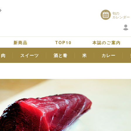
ト
旬の
カレンダー
新商品
TOP10
本誌のご案内
肉
スイーツ
酒と肴
米
カレー