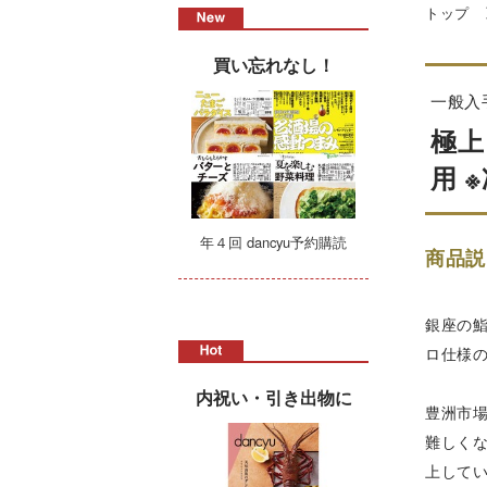
トップ
買い忘れなし！
一般入
極上
用 
年４回 dancyu予約購読
商品説
銀座の
ロ仕様の
内祝い・引き出物に
豊洲市
難しく
上して