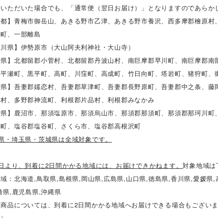
定いただいた場合でも、「通常便（翌日お届け）」となりますのであらか
京都】青梅市御岳山、あきる野市乙津、あきる野市養沢、西多摩郡檜原村
摩町、一部離島
奈川県】伊勢原市（大山阿夫利神社・大山寺）
梨県】北都留郡小菅村、北都留郡丹波山村、南巨摩郡早川町、南巨摩郡南
、平瀬町、黒平町、高町、川窪町、高成町、竹日向町、塔岩町、猪狩町、
馬県】吾妻郡嬬恋村、吾妻郡草津町、吾妻郡長野原町、吾妻郡中之条、藤
野村、多野郡神流町、利根郡片品村、利根郡みなかみ
木県】鹿沼市、那須塩原市、那須烏山市、那須郡那須町、那須郡那珂川町
木町、塩谷郡塩谷町、さくら市、塩谷郡高根沢町
葉県・埼玉県・茨城県は全域対象です。
送日より、到着に2日間かかる地域には、お届けできかねます。
対象地域は
域：北海道,鳥取県,島根県,岡山県,広島県,山口県,徳島県,香川県,愛媛県,
崎県,鹿児島県,沖縄県
部商品については、到着に2日間かかる地域へお届けできる場合もござい
。）