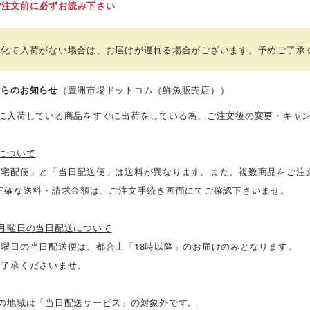
ご注文前に必ずお読み下さい
時化て入荷がない場合は、お届けが遅れる場合がございます。予めご了承
からのお知らせ
（豊洲市場ドットコム（鮮魚販売店））
場に入荷している商品をすぐに出荷をしている為、ご注文後の変更・キャ
について
常宅配便」と「当日配送便」は送料が異なります。また、複数商品をご注
 正確な送料・請求金額は、ご注文手続き画面にてご確認下さいませ。
週月曜日の当日配送について
月曜日の当日配送便は、都合上「18時以降」のお届けのみとなります。
ご了承くださいませ。
下の地域は「当日配送サービス」の対象外です。