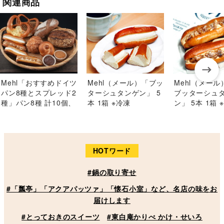
関連商品
Mehl「おすすめドイツ
Mehl（メール）「ブッ
Mehl（メー
パン8種とスプレッド2
ターシュタンゲン」 5
ブッターシュ
種」パン8種 計10個、
本 1箱 ※冷凍
ン」 5本 1箱 
スプレッド各1個 ※冷
凍
HOTワード
#鍋の取り寄せ
#「瓢亭」「アクアパッツァ」「懐石小室」など、名店の味をお
届けします
#とっておきのスイーツ
#東白庵かりべ かけ・せいろ