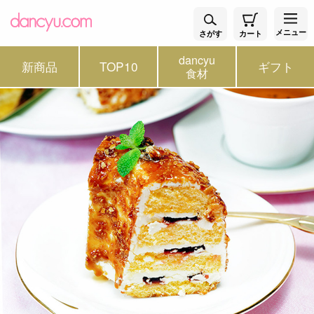
メニュー
さがす
カート
dancyu
新商品
TOP10
ギフト
食材