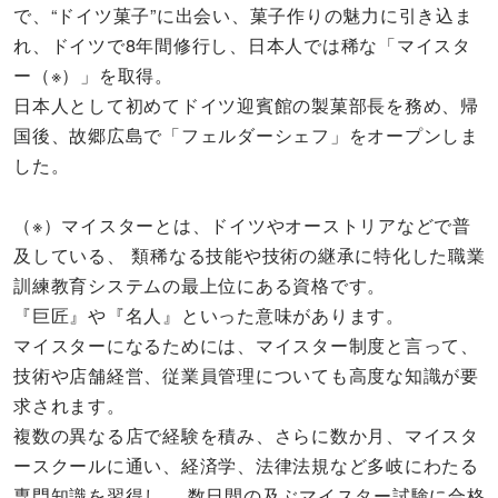
で、“ドイツ菓子”に出会い、菓子作りの魅力に引き込ま
れ、ドイツで8年間修行し、日本人では稀な「マイスタ
ー（※）」を取得。
日本人として初めてドイツ迎賓館の製菓部長を務め、帰
国後、故郷広島で「フェルダーシェフ」をオープンしま
した。
（※）マイスターとは、ドイツやオーストリアなどで普
及している、 類稀なる技能や技術の継承に特化した職業
訓練教育システムの最上位にある資格です。
『巨匠』や『名人』といった意味があります。
マイスターになるためには、マイスター制度と言って、
技術や店舗経営、従業員管理についても高度な知識が要
求されます。
複数の異なる店で経験を積み、さらに数か月、マイスタ
ースクールに通い、経済学、法律法規など多岐にわたる
専門知識を習得し、 数日間の及ぶマイスター試験に合格