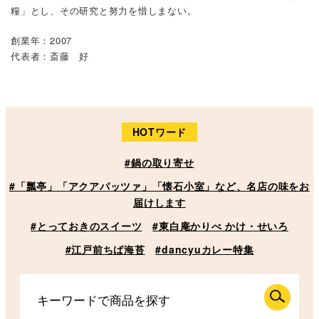
糧」とし、その研究と努力を惜しまない。
創業年：2007
代表者：斎藤 好
HOTワード
#鍋の取り寄せ
#「瓢亭」「アクアパッツァ」「懐石小室」など、名店の味をお
届けします
#とっておきのスイーツ
#東白庵かりべ かけ・せいろ
#江戸前ちば海苔
#dancyuカレー特集