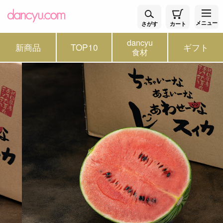
メニュー
さがす
カート
dancyu
新商品
TOP10
ギフト
食材