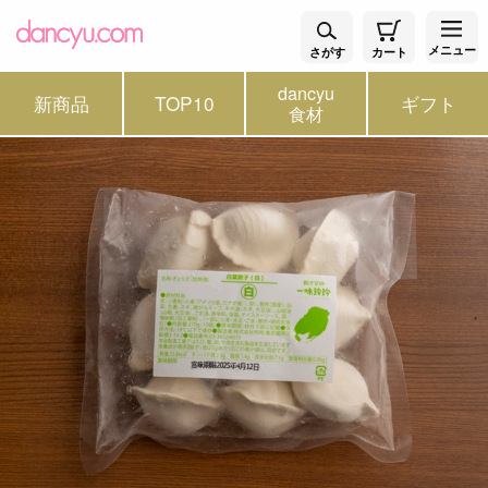
メニュー
さがす
カート
dancyu
新商品
TOP10
ギフト
食材