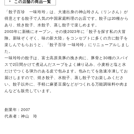
この店舗の商品一覧
「餃子百珍 一味玲玲」は、大連出身の神山玲さん（リンさん）が
得意とする餃子で人気の中国家庭料理のお店です。餃子は20種から
あり、焼き餃子、水餃子、蒸し餃子で楽しめます。
2003年に新橋にオープン。その後2023年に「餃子を探す私の大冒
険。新味ぞくぞく、味の新大陸」をコンセプトに多くの方に餃子を
楽しんでもらおうと、「餃子百珍 一味玲玲」にリニューアルしまし
た。
一味玲玲の餃子は、富士高原美豚の挽き肉に、豚骨と30種のスパイ
スで2日間かけて煮込んだスープをよく練り込み、小麦粉と塩と水
だけでつくる弾力のある皮で包みます。包みたてを急速冷凍してお
届けしますので、焼き餃子、水餃子、蒸し餃子でお楽しみくださ
い。餃子以外に、手軽に麻婆豆腐などがつくれる万能調味料や肉ま
んなども販売しています。
創業年：2007
代表者：神山 玲