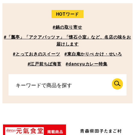
HOTワード
#鍋の取り寄せ
#「瓢亭」「アクアパッツァ」「懐石小室」など、名店の味をお
届けします
#とっておきのスイーツ
#東白庵かりべ かけ・せいろ
#江戸前ちば海苔
#dancyuカレー特集