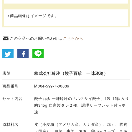
※商品画像はイメージです。
この商品へのお問い合わせは
こちらから
店舗
株式会社玲玲（餃子百珍 一味玲玲）
商品番号
M004-599-7-00036
セット内容
餃子百珍 一味玲玲の「ハクサイ餃子」1袋 15個入り
約345g 自家製タレ２種、調理リーフレット付 ※冷
凍
原材料名
皮（小麦粉（アメリカ産、カナダ産）、塩）、豚肉
（国産）、白菜、生姜、ネギ、鶏がらスープ、ネギ