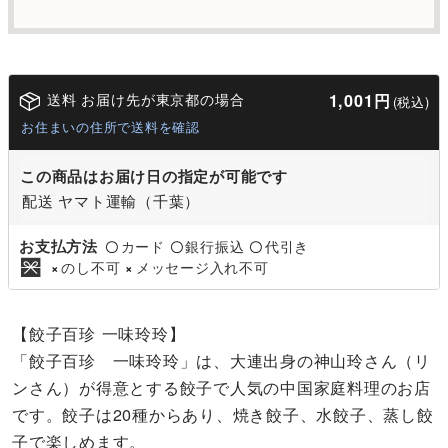
送料 お届け先が東京都の場合
1,001円
(税込)
お住まいの住所で送料を確認
この商品はお届け日の指定が可能です
配送 ヤマト運輸（千葉）
お支払方法
カード
銀行振込
代引き
〇
〇
〇
のし不可
メッセージ入れ不可
×
×
【餃子百珍 一味玲玲】
「餃子百珍 一味玲玲」は、大連出身の神山玲さん（リ
ンさん）が得意とする餃子で人気の中国家庭料理のお店
です。餃子は20種からあり、焼き餃子、水餃子、蒸し餃
子で楽しめます。