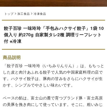
トップ
加工食品
冷凍食品
餃子百珍 一味玲玲「手包みハクサイ餃子」1袋 10
個入り 約270g 自家製タレ2種 調理リーフレット
付 ※冷凍
商品説明
「餃子百珍 一味玲玲（いちみりんりん）」は、もちっと
した皮と肉汁あふれる餃子で人気の中国家庭料理の店で
す。ハクサイ餃子は、豚肉の甘みをさらにハクサイが生
かす、シンプルでやさしい味わいです。
ベースの餡は、富士山の麓で育つブランド豚・富士高原
の美豚を挽き肉にして使っています。そこに、粗いみじ