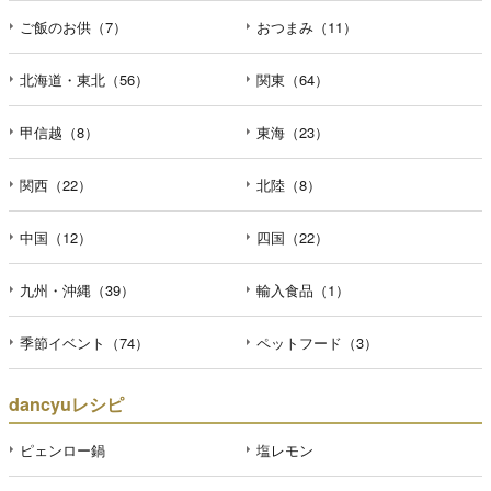
ご飯のお供（7）
おつまみ（11）
北海道・東北（56）
関東（64）
甲信越（8）
東海（23）
関西（22）
北陸（8）
中国（12）
四国（22）
九州・沖縄（39）
輸入食品（1）
季節イベント（74）
ペットフード（3）
dancyuレシピ
ピェンロー鍋
塩レモン