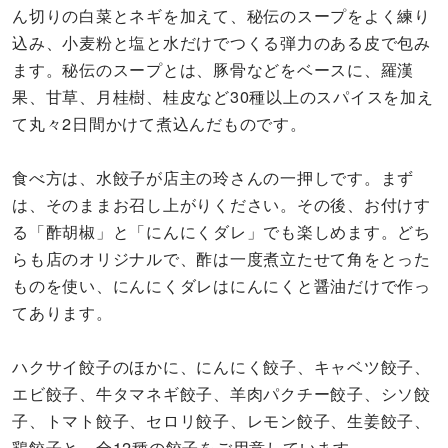
ん切りの白菜とネギを加えて、秘伝のスープをよく練り
込み、小麦粉と塩と水だけでつくる弾力のある皮で包み
ます。秘伝のスープとは、豚骨などをベースに、羅漢
果、甘草、月桂樹、桂皮など30種以上のスパイスを加え
て丸々2日間かけて煮込んだものです。
食べ方は、水餃子が店主の玲さんの一押しです。まず
は、そのままお召し上がりください。その後、お付けす
る「酢胡椒」と「にんにくダレ」でも楽しめます。どち
らも店のオリジナルで、酢は一度煮立たせて角をとった
ものを使い、にんにくダレはにんにくと醤油だけで作っ
てあります。
ハクサイ餃子のほかに、にんにく餃子、キャベツ餃子、
エビ餃子、牛タマネギ餃子、羊肉パクチー餃子、シソ餃
子、トマト餃子、セロリ餃子、レモン餃子、生姜餃子、
鶏餃子と、全12種の餃子をご用意しています。