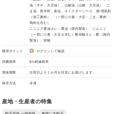
油（ネギ、大豆油）、山椒油（山椒、大豆油）、ご
ま油、香辛料、食塩、オイスターソース、酒/増粘剤
（加工澱粉）、（一部に小麦・大豆・ごま・豚肉・
鶏肉を含む）
ニンニク醤油タレ：醤油（国内製造）、にんにく、
（一部に小麦・大豆を含む）酢胡椒タレ：酢（国内
製造）、胡椒
獲得ポイント
ログインして確認
消費税率
8%軽減税率
賞味期限
出荷日より１か月を目安にお届けします。
保存方法
冷凍
産地・生産者の特集
餃子百珍 一味玲玲
春節に水餃子